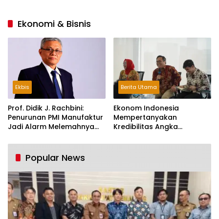
Ekonomi & Bisnis
Ekbis
Berita Utama
Prof. Didik J. Rachbini:
Ekonom Indonesia
Penurunan PMI Manufaktur
Mempertanyakan
Jadi Alarm Melemahnya
Kredibilitas Angka
Industri Nasional
Pertumbuhan 5,61%:
Tumbuh Tapi Rapuh
Popular News