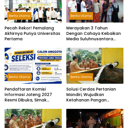
Berita Utama
Berita Utama
Pecah Rekor! Pemalang
Merayakan 3 Tahun
Akhirnya Punya Universitas
Dengan Cahaya Kebaikan
Pertama
Media Suluhnusantara
Gelar Tasyakuran dan
Santunan Anak Yatim
Berita Utama
Berita Utama
Pendaftaran Komisi
Solusi Cerdas Pertanian
Informasi Jateng 2027
Mandiri, Wujudkan
Resmi Dibuka, Simak
Ketahanan Pangan
Syaratnya!
Berkelanjutan Gunakan
Pompa Surya.