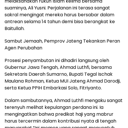
melaksanakan rukun Islam kelima bersama
suaminya, Ali Yusni. Perjalanan ini terasa sangat
sakral mengingat mereka harus bersabar dalam
antrean selama 14 tahun demi bisa berangkat ke
Baitullah.
​Sambut Jemaah, Pemprov Jateng Tekankan Peran
Agen Perubahan
​Prosesi penyambutan ini dihadiri langsung oleh
Gubernur Jawa Tengah, Ahmad Luthfi, bersama
Sekretaris Daerah Sumarno, Bupati Tegal Ischak
Maulana Rohman, Ketua MUI Jateng Ahmad Darodji,
serta Ketua PPIH Embarkasi Solo, Fitriyanto.
​Dalam sambutannya, Ahmad Luthfi mengaku sangat
terenyuh melihat kepulangan perdana ini. Ia
mengingatkan bahwa predikat haji yang mabrur
harus tercermin dalam kontribusi nyata di tengah
masyarakat.​”Ini momen yang sangat menyentuh.