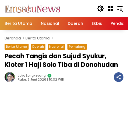
Langsung
ke
konten
Berita Utama
Nasional
Daerah
Ekbis
Pendidi
Beranda
Berita Utama
Berita Utama
Daerah
Nasional
Pemalang
Pecah Tangis dan Sujud Syukur,
Kloter 1 Haji Solo Tiba di Donohudan
Joko Longkeyang
Rabu, 3 Juni 2026 | 10:02 WIB