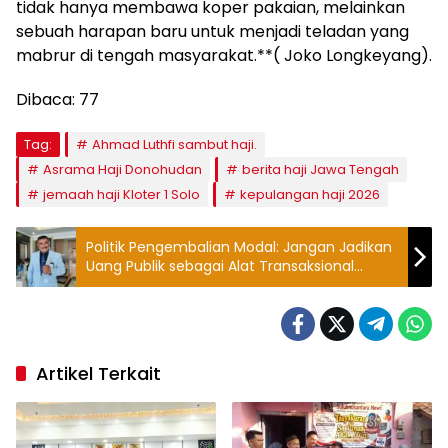
tidak hanya membawa koper pakaian, melainkan
sebuah harapan baru untuk menjadi teladan yang
mabrur di tengah masyarakat.**( Joko Longkeyang).
Dibaca:
77
Tag:
Ahmad Luthfi sambut haji.
Asrama Haji Donohudan
berita haji Jawa Tengah
jemaah haji Kloter 1 Solo
kepulangan haji 2026
Politik Pengembalian Modal: Jangan Jadikan
Uang Publik sebagai Alat Transaksional
Kekuasaan
Artikel Terkait