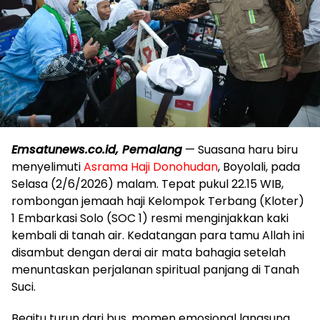
Emsatunews.co.id, Pemalang
— Suasana haru biru
menyelimuti
Asrama Haji Donohudan
, Boyolali, pada
Selasa (2/6/2026) malam. Tepat pukul 22.15 WIB,
rombongan jemaah haji Kelompok Terbang (Kloter)
1 Embarkasi Solo (SOC 1) resmi menginjakkan kaki
kembali di tanah air. Kedatangan para tamu Allah ini
disambut dengan derai air mata bahagia setelah
menuntaskan perjalanan spiritual panjang di Tanah
Suci.
​Begitu turun dari bus, momen emosional langsung