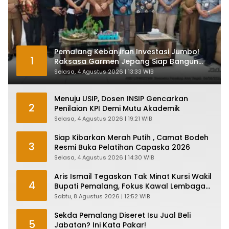
Pemalang Kebanjiran Investasi Jumbo!
1
Raksasa Garmen Jepang Siap Bangun
Pabrik dan Serap Ribuan Tenaga Kerja
Selasa, 4 Agustus 2026 | 13:33 WIB
Menuju USIP, Dosen INSIP Gencarkan
2
Penilaian KPI Demi Mutu Akademik
Selasa, 4 Agustus 2026 | 19:21 WIB
Siap Kibarkan Merah Putih , Camat Bodeh
3
Resmi Buka Pelatihan Capaska 2026
Selasa, 4 Agustus 2026 | 14:30 WIB
Aris Ismail Tegaskan Tak Minat Kursi Wakil
4
Bupati Pemalang, Fokus Kawal Lembaga
Legislatif
Sabtu, 8 Agustus 2026 | 12:52 WIB
Sekda Pemalang Diseret Isu Jual Beli
5
Jabatan? Ini Kata Pakar!