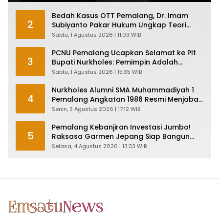
Bedah Kasus OTT Pemalang, Dr. Imam
2
Subiyanto Pakar Hukum Ungkap Teori
Penyertaan KPK
Sabtu, 1 Agustus 2026 | 11:09 WIB
PCNU Pemalang Ucapkan Selamat ke Plt
3
Bupati Nurkholes: Pemimpin Adalah
Pelayan Rakyat!
Sabtu, 1 Agustus 2026 | 15:35 WIB
Nurkholes Alumni SMA Muhammadiyah 1
4
Pemalang Angkatan 1986 Resmi Menjabat
Plt Bupati, Inilah Pesan Ketua Asmam 86
Senin, 3 Agustus 2026 | 17:12 WIB
Pemalang Kebanjiran Investasi Jumbo!
5
Raksasa Garmen Jepang Siap Bangun
Pabrik dan Serap Ribuan Tenaga Kerja
Selasa, 4 Agustus 2026 | 13:33 WIB