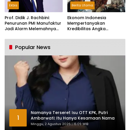
Ekbis
Berita Utama
Prof. Didik J. Rachbini:
Ekonom Indonesia
Penurunan PMI Manufaktur
Mempertanyakan
Jadi Alarm Melemahnya
Kredibilitas Angka
Industri Nasional
Pertumbuhan 5,61%:
Tumbuh Tapi Rapuh
Popular News
Namanya Terseret Isu OTT KPK, Putri
1
Ambarwati: Itu Hanya Kesamaan Nama
Minggu, 2 Agustus 2026 | 15:09 WIB