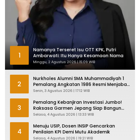
Namanya Terseret Isu OTT KPK, Putri
1
Ambarwati: Itu Hanya Kesamaan Nama
Minggu, 2 Agustus 2026 | 15:09 WIB
Nurkholes Alumni SMA Muhammadiyah 1
2
Pemalang Angkatan 1986 Resmi Menjabat
Plt Bupati, Inilah Pesan Ketua Asmam 86
Senin, 3 Agustus 2026 | 17:12 WIB
Pemalang Kebanjiran Investasi Jumbo!
3
Raksasa Garmen Jepang Siap Bangun
Pabrik dan Serap Ribuan Tenaga Kerja
Selasa, 4 Agustus 2026 | 13:33 WIB
Menuju USIP, Dosen INSIP Gencarkan
4
Penilaian KPI Demi Mutu Akademik
Selasa, 4 Agustus 2026 | 19:21 WIB