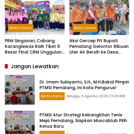
Berita Utama
Berita Utama
PRM Singasari, Cabang
Aksi Gercep Plt Bupati
Karanglewas Raih Tiket 9
Pemalang Gelontor Ribuan
Besar Final CRM Unggulan
Liter Air Bersih ke Desa
Jateng 2026
Terdampak Kekeringan
Jangan Lewatkan
Dr. Imam Subiyanto, S.H., M.H.Bakal Pimpin
PTMSI Pemalang, Ini Kata Pengurus!
Berita Utama
Minggu, 9 Agustus 2026 | 13:18 WIB
PTMSI Atur Strategi Kebangkitan Tenis
Meja Pemalang, Siapkan Muscablub Pilih
Ketua Baru