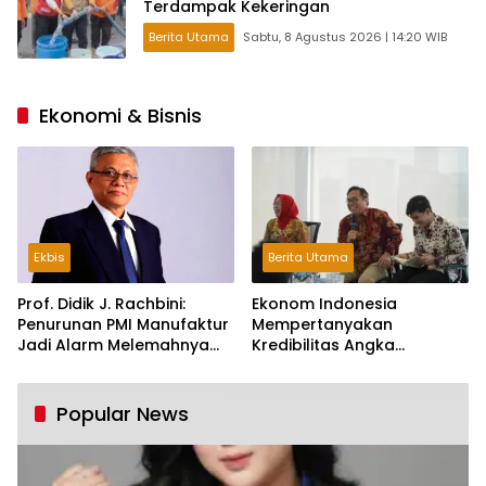
Terdampak Kekeringan
Berita Utama
Sabtu, 8 Agustus 2026 | 14:20 WIB
Ekonomi & Bisnis
Ekbis
Berita Utama
Prof. Didik J. Rachbini:
Ekonom Indonesia
Penurunan PMI Manufaktur
Mempertanyakan
Jadi Alarm Melemahnya
Kredibilitas Angka
Industri Nasional
Pertumbuhan 5,61%:
Tumbuh Tapi Rapuh
Popular News