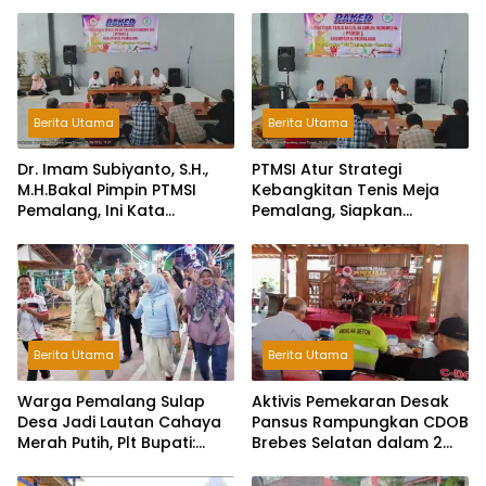
Berita Utama
Berita Utama
Dr. Imam Subiyanto, S.H.,
PTMSI Atur Strategi
M.H.Bakal Pimpin PTMSI
Kebangkitan Tenis Meja
Pemalang, Ini Kata
Pemalang, Siapkan
Pengurus!
Muscablub Pilih Ketua Baru
Berita Utama
Berita Utama
Warga Pemalang Sulap
Aktivis Pemekaran Desak
Desa Jadi Lautan Cahaya
Pansus Rampungkan CDOB
Merah Putih, Plt Bupati:
Brebes Selatan dalam 2
Kreativitas Luar Biasa!
Bulan dan Sampaikan
Tritura