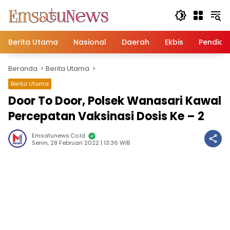
Langsung
ke
konten
Berita Utama
Nasional
Daerah
Ekbis
Pendidi
Beranda
Berita Utama
Berita Utama
Door To Door, Polsek Wanasari Kawal
Percepatan Vaksinasi Dosis Ke – 2
Emsatunews.co.id
Senin, 28 Februari 2022 | 13:36 WIB