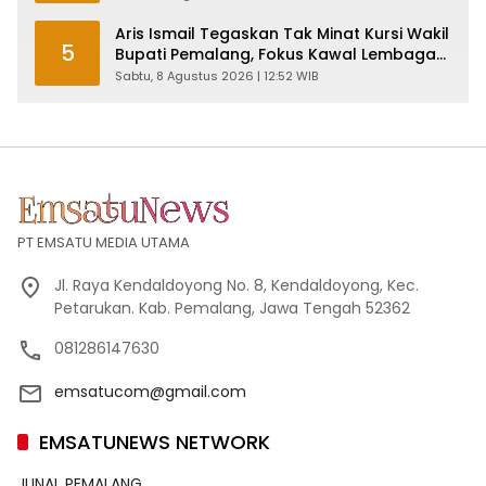
Aris Ismail Tegaskan Tak Minat Kursi Wakil
5
Bupati Pemalang, Fokus Kawal Lembaga
Legislatif
Sabtu, 8 Agustus 2026 | 12:52 WIB
PT EMSATU MEDIA UTAMA
Jl. Raya Kendaldoyong No. 8, Kendaldoyong, Kec.
Petarukan. Kab. Pemalang, Jawa Tengah 52362
081286147630
emsatucom@gmail.com
EMSATUNEWS NETWORK
JUNAL PEMALANG