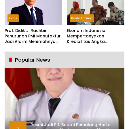
Ekbis
Berita Utama
Prof. Didik J. Rachbini:
Ekonom Indonesia
Penurunan PMI Manufaktur
Mempertanyakan
Jadi Alarm Melemahnya
Kredibilitas Angka
Industri Nasional
Pertumbuhan 5,61%:
Tumbuh Tapi Rapuh
Popular News
Resmi Jadi Plt. Bupati Pemalang Harta