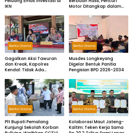
Peluang Emas Investasi di
Berbuah Hasil, Pencuri
IKN
Motor Ditangkap dalam
Hitungan Jam
Berita Utama
Berita Utama
Gagalkan Aksi Tawuran
Musdes Longkeyang
dan Kreak, Kapolres
Digelar Bentuk Panitia
Kendal: Tidak Ada
Pengisian BPD 2026–2034
Toleransi dan Ruang Bagi
Pelaku Kejahatan Jalanan
Berita Utama
Berita Utama
Plt Bupati Pemalang
Kolaborasi Maut Jateng-
Kunjungi Sekolah Korban
Kaltim: Teken Kerja Sama