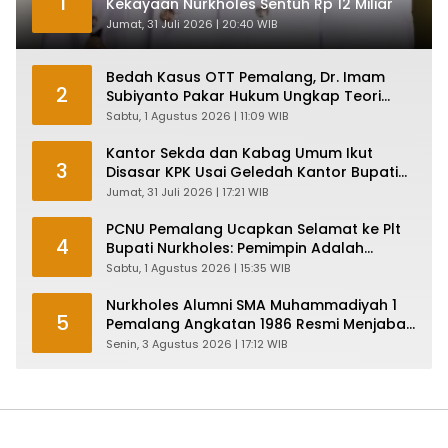
1
Kekayaan Nurkholes Sentuh Rp 12 Miliar
Jumat, 31 Juli 2026 | 20:40 WIB
Bedah Kasus OTT Pemalang, Dr. Imam
2
Subiyanto Pakar Hukum Ungkap Teori
Penyertaan KPK
Sabtu, 1 Agustus 2026 | 11:09 WIB
Kantor Sekda dan Kabag Umum Ikut
3
Disasar KPK Usai Geledah Kantor Bupati
Pemalang
Jumat, 31 Juli 2026 | 17:21 WIB
PCNU Pemalang Ucapkan Selamat ke Plt
4
Bupati Nurkholes: Pemimpin Adalah
Pelayan Rakyat!
Sabtu, 1 Agustus 2026 | 15:35 WIB
Nurkholes Alumni SMA Muhammadiyah 1
5
Pemalang Angkatan 1986 Resmi Menjabat
Plt Bupati, Inilah Pesan Ketua Asmam 86
Senin, 3 Agustus 2026 | 17:12 WIB