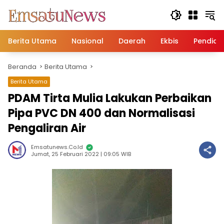
Langsung
ke
konten
Berita Utama
Nasional
Daerah
Ekbis
Pendidi
Beranda
Berita Utama
Berita Utama
PDAM Tirta Mulia Lakukan Perbaikan
Pipa PVC DN 400 dan Normalisasi
Pengaliran Air
Emsatunews.co.id
Jumat, 25 Februari 2022 | 09:05 WIB