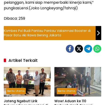
pelanggan, kami siap memperbaiki kinerja kami,”
pungkasLeroi.(Joko Longkeyang/fahroji)
Dibaca:
259
Kombes Pol Budi Pantau Pantau Vaksinnasi Booster di
Pasar Batu Aki Rawa Bening Jakarta
Artikel Terkait
Berita Utama
Berita Utama
Jateng Ngebut! Lirik
Wow! Aduan ke 110