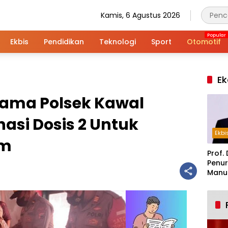
Kamis, 6 Agustus 2026
Ekbis
Pendidikan
Teknologi
Sport
Otomotif
Ek
sama Polsek Kawal
asi Dosis 2 Untuk
Ekbi
um
Prof. 
Penur
Manuf
Alar
Indus