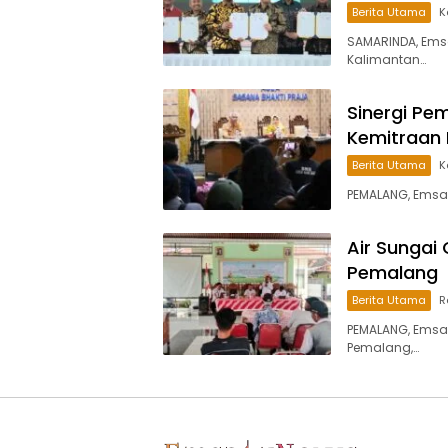
Berita Utama
K
SAMARINDA, Ems
Kalimantan…
Sinergi Pe
Kemitraan 
Berita Utama
K
PEMALANG, Emsa
Air Sungai
Pemalang
Berita Utama
R
PEMALANG, Emsa
Pemalang,…