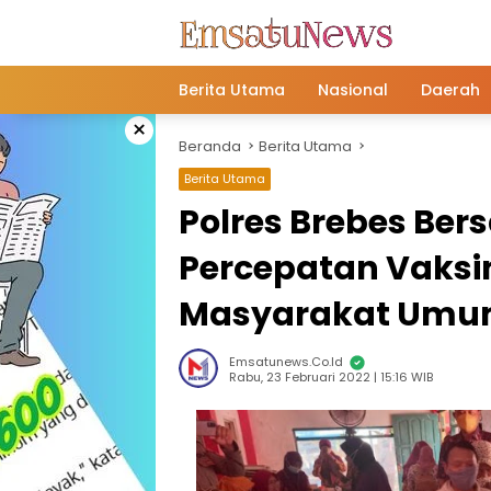
Langsung
ke
konten
Berita Utama
Nasional
Daerah
×
Beranda
Berita Utama
Berita Utama
Polres Brebes Ber
Percepatan Vaksin
Masyarakat Um
Emsatunews.co.id
Rabu, 23 Februari 2022 | 15:16 WIB