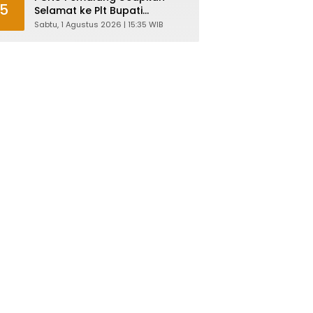
5
Selamat ke Plt Bupati
Nurkholes: Pemimpin Adalah
Sabtu, 1 Agustus 2026 | 15:35 WIB
Pelayan Rakyat!