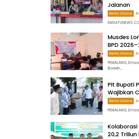
Jalanan
Berita Utama
K
EMSATUNEWS.CO.I
Musdes Lon
BPD 2026–
Berita Utama
K
PEMALANG, Emsa
Bodeh,…
Plt Bupati 
Wajibkan 
Berita Utama
K
PEMALANG, Emsa
Kolaborasi
20,2 Trili