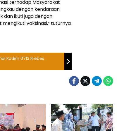
inasi terhadap Masyarakat
dijangkau dengan kendaraan
k dan ikuti juga dengan
mengikuti vaksinasi,” tuturnya
rial Kodim 0713 Brebes