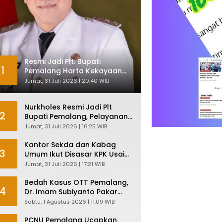
Resmi Jadi Plt. Bupati
1
Pemalang Harta Kekayaan
Nurkholes Sentuh Rp 12 Miliar
Jumat, 31 Juli 2026 | 20:40 WIB
Nurkholes Resmi Jadi Plt
2
Bupati Pemalang, Pelayanan
Publik Dijamin Tetap Lancar
Jumat, 31 Juli 2026 | 16:25 WIB
Kantor Sekda dan Kabag
3
Umum Ikut Disasar KPK Usai
Geledah Kantor Bupati
Jumat, 31 Juli 2026 | 17:21 WIB
Pemalang
Bedah Kasus OTT Pemalang,
4
Dr. Imam Subiyanto Pakar
Hukum Ungkap Teori
Sabtu, 1 Agustus 2026 | 11:09 WIB
Penyertaan KPK
PCNU Pemalang Ucapkan