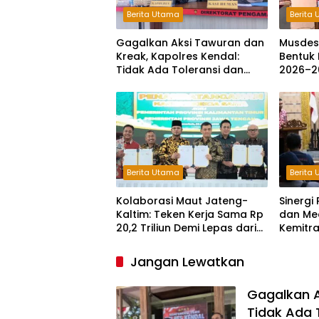
Berita Utama
Berita
Gagalkan Aksi Tawuran dan
Musdes
Kreak, Kapolres Kendal:
Bentuk 
Tidak Ada Toleransi dan
2026–2
Ruang Bagi Pelaku
Kejahatan Jalanan
Berita Utama
Berita
Kolaborasi Maut Jateng-
Sinerg
Kaltim: Teken Kerja Sama Rp
dan Me
20,2 Triliun Demi Lepas dari
Kemitr
Ketergantungan Pusat
Maju
Jangan Lewatkan
Gagalkan A
Tidak Ada 