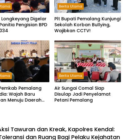
 Utama
Berita Utama
 Longkeyang Digelar
Plt Bupati Pemalang Kunjungi
Panitia Pengisian BPD
Sekolah Korban Bullying,
034
Wajibkan CCTV!
 Utama
Berita Utama
i Pemkab Pemalang
Air Sungai Comal Siap
dia: Wajah Baru
Disulap Jadi Penyelamat
aan Menuju Daerah
Petani Pemalang
ksi Tawuran dan Kreak, Kapolres Kendal:
Toleransi dan Ruang Bagi Pelaku Kejahatan