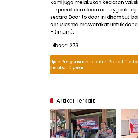
Kami juga melakukan kegiatan vaks
terpencil dan sloom area yg sulit 
secara Door to door ini disambut bai
antusiasme masyarakat untuk dapat 
– (imam).
Dibaca:
273
Ujian Penguasaan Jabatan Prajurit Terito
Kembali Digelar
Artikel Terkait