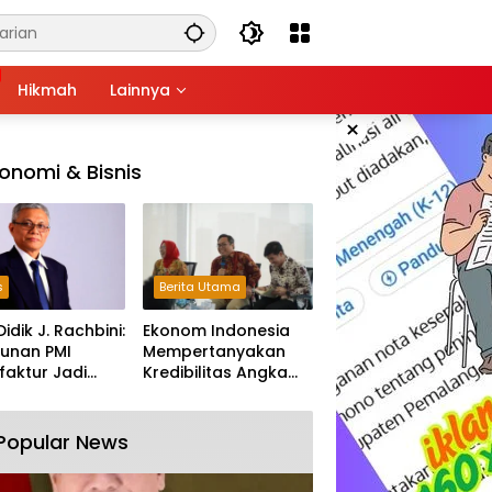
Hikmah
Lainnya
×
onomi & Bisnis
s
Berita Utama
Didik J. Rachbini:
Ekonom Indonesia
unan PMI
Mempertanyakan
aktur Jadi
Kredibilitas Angka
m Melemahnya
Pertumbuhan 5,61%:
tri Nasional
Tumbuh Tapi Rapuh
Popular News