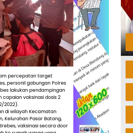
am percepatan target
es, personil gabungan Polres
rebes lakukan pendampingan
capaian vaksinasi dosis 2
2/2022).
kan di wilayah Kecamatan
an, Kelurahan Pasar Batang,
rebes, vaksinasi secara door
ah ke rumah warga yang