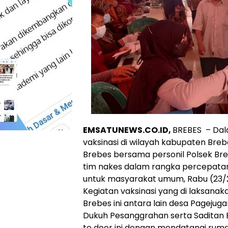
EMSATUNEWS.CO.ID,
BREBES – Dal
vaksinasi di wilayah kabupaten Breb
Brebes bersama personil Polsek B
tim nakes dalam rangka percepatan 
untuk masyarakat umum, Rabu (23/
Kegiatan vaksinasi yang di laksana
Brebes ini antara lain desa Pagejug
Dukuh Pesanggrahan serta Saditan B
to door ini dengan mendatangi rum