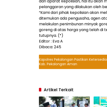
dari aparat kepolisian, hal itu akan
pelanggaran yang dilakukan oleh be
“Kami dari pihak kepolisian akan mel
ditemukan ada pengusaha, agen at
melakulan penimbunan minyak gore
goreng di atas harga yang telah di 
tutupnya. (*)
Editor : Eva A
Dibaca:
245
Kapolres Pekalongan Pastikan Ketersedi
Kab. Pekalongan Aman
Artikel Terkait