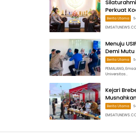
Silaturahm
Perkuat Ko
Berita Utama
S
EMSATUNEWS.CO.
Menuju USIP
Demi Mutu
Berita Utama
S
PEMALANG, Emsa
Universitas…
Kejari Bre
Musnahkan 
Berita Utama
S
EMSATUNEWS.CO.