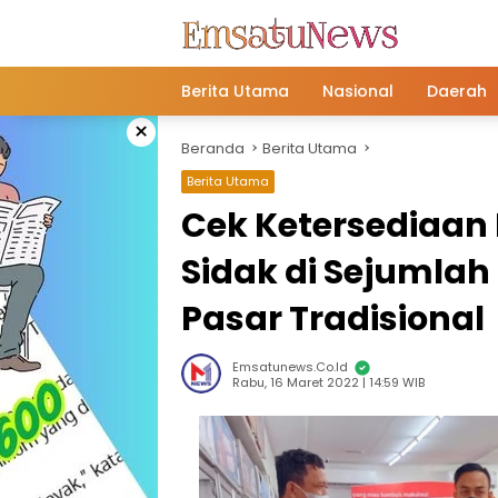
Langsung
ke
konten
Berita Utama
Nasional
Daerah
×
Beranda
Berita Utama
Berita Utama
Cek Ketersediaan 
Sidak di Sejumla
Pasar Tradisional
Emsatunews.co.id
Rabu, 16 Maret 2022 | 14:59 WIB