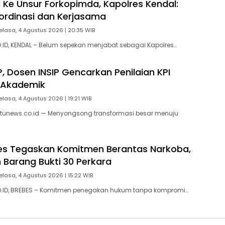
i Ke Unsur Forkopimda, Kapolres Kendal:
ordinasi dan Kerjasama
elasa, 4 Agustus 2026 | 20:35 WIB
ID, KENDAL – Belum sepekan menjabat sebagai Kapolres…
, Dosen INSIP Gencarkan Penilaian KPI
 Akademik
elasa, 4 Agustus 2026 | 19:21 WIB
tunews.co.id — Menyongsong transformasi besar menuju
bes Tegaskan Komitmen Berantas Narkoba,
Barang Bukti 30 Perkara
elasa, 4 Agustus 2026 | 15:22 WIB
ID, BREBES – Komitmen penegakan hukum tanpa kompromi…