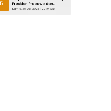
5
Presiden Prabowo dan
Ahmad Luthfi Resmikan
Kamis, 30 Juli 2026 | 20:19 WIB
Heritage Jateng yang Lebih
Tangguh