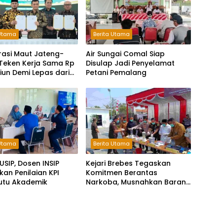
 Utama
Berita Utama
rasi Maut Jateng-
Air Sungai Comal Siap
 Teken Kerja Sama Rp
Disulap Jadi Penyelamat
iliun Demi Lepas dari
Petani Pemalang
antungan Pusat
 Utama
Berita Utama
USIP, Dosen INSIP
Kejari Brebes Tegaskan
an Penilaian KPI
Komitmen Berantas
utu Akademik
Narkoba, Musnahkan Barang
Bukti 30 Perkara