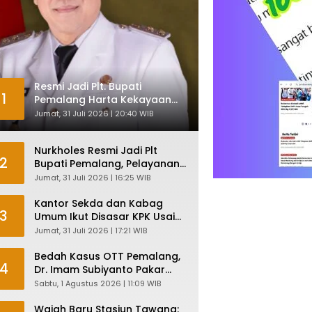
Resmi Jadi Plt. Bupati
1
Pemalang Harta Kekayaan
Nurkholes Sentuh Rp 12 Miliar
Jumat, 31 Juli 2026 | 20:40 WIB
Nurkholes Resmi Jadi Plt
2
Bupati Pemalang, Pelayanan
Publik Dijamin Tetap Lancar
Jumat, 31 Juli 2026 | 16:25 WIB
Kantor Sekda dan Kabag
3
Umum Ikut Disasar KPK Usai
Geledah Kantor Bupati
Jumat, 31 Juli 2026 | 17:21 WIB
Pemalang
Bedah Kasus OTT Pemalang,
4
Dr. Imam Subiyanto Pakar
Hukum Ungkap Teori
Sabtu, 1 Agustus 2026 | 11:09 WIB
Penyertaan KPK
Wajah Baru Stasiun Tawang: