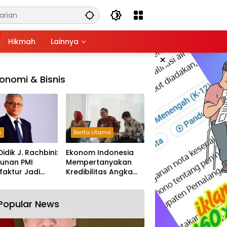
Hikmah
Lainnya
×
onomi & Bisnis
s
Berita Utama
Didik J. Rachbini:
Ekonom Indonesia
unan PMI
Mempertanyakan
aktur Jadi
Kredibilitas Angka
m Melemahnya
Pertumbuhan 5,61%:
tri Nasional
Tumbuh Tapi Rapuh
Popular News