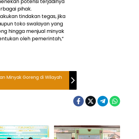
 menekan potensi terjadinya
rbagai pihak.
akukan tindakan tegas, jika
aupun toko swalayan yang
ng hingga menjual minyak
tentukan oleh pemerintah,”
aan Minyak Goreng di Wilayah