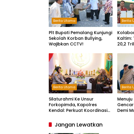
Berita Utama
Berita
Plt Bupati Pemalang Kunjungi
Kolabo
Sekolah Korban Bullying,
Kaltim:
Wajibkan CCTV!
20,2 Tr
Keterg
Berita Utama
Berita
Silaturahmi Ke Unsur
Menuju 
Forkopimda, Kapolres
Gencark
Kendal: Perkuat Koordinasi
Demi M
dan Kerjasama
Jangan Lewatkan