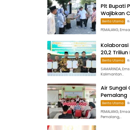
Plt Bupati 
Wajibkan 
Berita Utama
K
PEMALANG, Emsa
Kolaborasi
20,2 Trili
Berita Utama
K
SAMARINDA, Ems
Kalimantan…
Air Sungai
Pemalang
Berita Utama
R
PEMALANG, Emsa
Pemalang,…