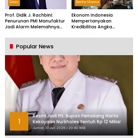
Ekbis
Berita Utama
Prof. Didik J. Rachbini:
Ekonom Indonesia
Penurunan PMI Manufaktur
Mempertanyakan
Jadi Alarm Melemahnya
Kredibilitas Angka
Industri Nasional
Pertumbuhan 5,61%:
Tumbuh Tapi Rapuh
Popular News
Resmi Jadi Plt. Bupati Pemalang Harta
1
Kekayaan Nurkholes Sentuh Rp 12 Miliar
Jumat, 31 Juli 2026 | 20:40 WIB