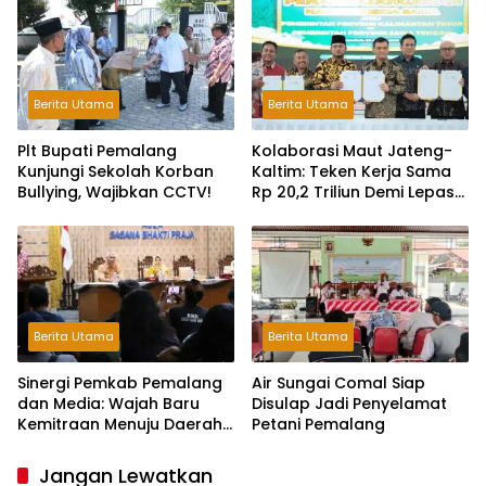
Pelaku Kejahatan Jalanan
Berita Utama
Berita Utama
Plt Bupati Pemalang
Kolaborasi Maut Jateng-
Kunjungi Sekolah Korban
Kaltim: Teken Kerja Sama
Bullying, Wajibkan CCTV!
Rp 20,2 Triliun Demi Lepas
dari Ketergantungan Pusat
Berita Utama
Berita Utama
Sinergi Pemkab Pemalang
Air Sungai Comal Siap
dan Media: Wajah Baru
Disulap Jadi Penyelamat
Kemitraan Menuju Daerah
Petani Pemalang
Maju
Jangan Lewatkan