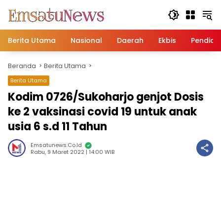
Langsung
ke
konten
Berita Utama
Nasional
Daerah
Ekbis
Pendidi
Beranda
Berita Utama
Berita Utama
Kodim 0726/Sukoharjo genjot Dosis
ke 2 vaksinasi covid 19 untuk anak
usia 6 s.d 11 Tahun
Emsatunews.co.id
Rabu, 9 Maret 2022 | 14:00 WIB