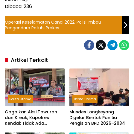
Dibaca:
236
Operasi Keselamatan Candi 2022, Polisi Imbau
Pengendara Patuhi Prokes
Artikel Terkait
Berita Utama
Berita Utama
Gagalkan Aksi Tawuran
Musdes Longkeyang
dan Kreak, Kapolres
Digelar Bentuk Panitia
Kendal: Tidak Ada
Pengisian BPD 2026–2034
Toleransi dan Ruang Bagi