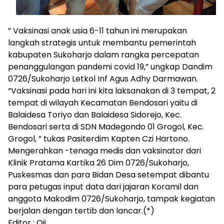
” Vaksinasi anak usia 6-11 tahun ini merupakan
langkah strategis untuk membantu pemerintah
kabupaten Sukoharjo dalam rangka percepatan
penanggulangan pandemi covid 19,” ungkap Dandim
0726/Sukoharjo Letkol Inf Agus Adhy Darmawan.
“Vaksinasi pada hari ini kita laksanakan di 3 tempat, 2
tempat di wilayah Kecamatan Bendosari yaitu di
Balaidesa Toriyo dan Balaidesa Sidorejo, Kec.
Bendosari serta di SDN Madegondo 01 Grogol, Kec.
Grogol, ” tukas Pasiterdim Kapten Czi Hartono.
Mengerahkan -tenaga medis dan vaksinator dari
Klinik Pratama Kartika 26 Dim 0726/Sukoharjo,
Puskesmas dan para Bidan Desa setempat dibantu
para petugas input data dari jajaran Koramil dan
anggota Makodim 0726/Sukoharjo, tampak kegiatan
berjalan dengan tertib dan lancar.(*)
Editor : Oji