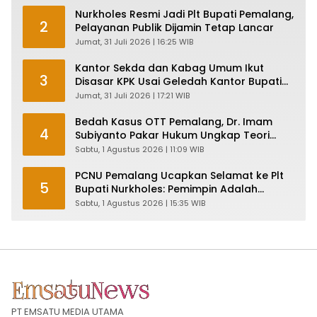
Nurkholes Resmi Jadi Plt Bupati Pemalang,
2
Pelayanan Publik Dijamin Tetap Lancar
Jumat, 31 Juli 2026 | 16:25 WIB
Kantor Sekda dan Kabag Umum Ikut
3
Disasar KPK Usai Geledah Kantor Bupati
Pemalang
Jumat, 31 Juli 2026 | 17:21 WIB
Bedah Kasus OTT Pemalang, Dr. Imam
4
Subiyanto Pakar Hukum Ungkap Teori
Penyertaan KPK
Sabtu, 1 Agustus 2026 | 11:09 WIB
PCNU Pemalang Ucapkan Selamat ke Plt
5
Bupati Nurkholes: Pemimpin Adalah
Pelayan Rakyat!
Sabtu, 1 Agustus 2026 | 15:35 WIB
PT EMSATU MEDIA UTAMA