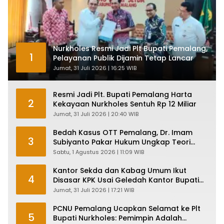
Nurkholes Resmi Jadi Plt Bupati Pemalang,
1
Pelayanan Publik Dijamin Tetap Lancar
Jumat, 31 Juli 2026 | 16:25 WIB
Resmi Jadi Plt. Bupati Pemalang Harta
2
Kekayaan Nurkholes Sentuh Rp 12 Miliar
Jumat, 31 Juli 2026 | 20:40 WIB
Bedah Kasus OTT Pemalang, Dr. Imam
3
Subiyanto Pakar Hukum Ungkap Teori
Penyertaan KPK
Sabtu, 1 Agustus 2026 | 11:09 WIB
Kantor Sekda dan Kabag Umum Ikut
4
Disasar KPK Usai Geledah Kantor Bupati
Pemalang
Jumat, 31 Juli 2026 | 17:21 WIB
PCNU Pemalang Ucapkan Selamat ke Plt
5
Bupati Nurkholes: Pemimpin Adalah