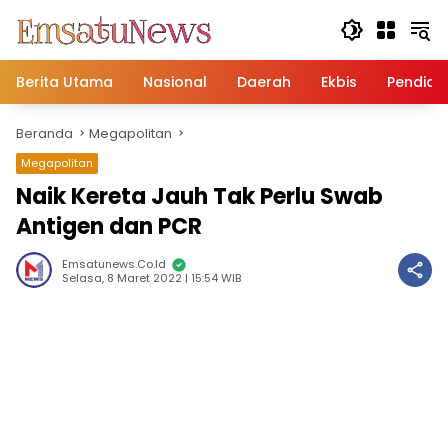
Langsung
ke
konten
Berita Utama
Nasional
Daerah
Ekbis
Pendidi
Beranda
Megapolitan
Megapolitan
Naik Kereta Jauh Tak Perlu Swab
Antigen dan PCR
Emsatunews.co.id
Selasa, 8 Maret 2022 | 15:54 WIB