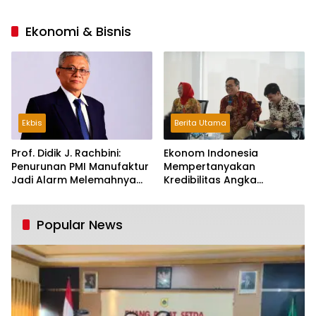
Ekonomi & Bisnis
Ekbis
Berita Utama
Prof. Didik J. Rachbini:
Ekonom Indonesia
Penurunan PMI Manufaktur
Mempertanyakan
Jadi Alarm Melemahnya
Kredibilitas Angka
Industri Nasional
Pertumbuhan 5,61%:
Tumbuh Tapi Rapuh
Popular News