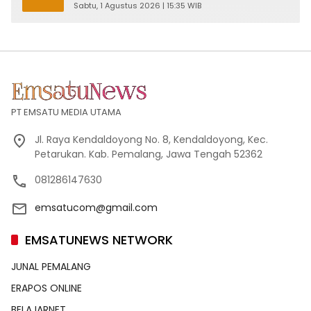
Pelayan Rakyat!
Sabtu, 1 Agustus 2026 | 15:35 WIB
PT EMSATU MEDIA UTAMA
Jl. Raya Kendaldoyong No. 8, Kendaldoyong, Kec.
Petarukan. Kab. Pemalang, Jawa Tengah 52362
081286147630
emsatucom@gmail.com
EMSATUNEWS NETWORK
JUNAL PEMALANG
ERAPOS ONLINE
BELAJARNET