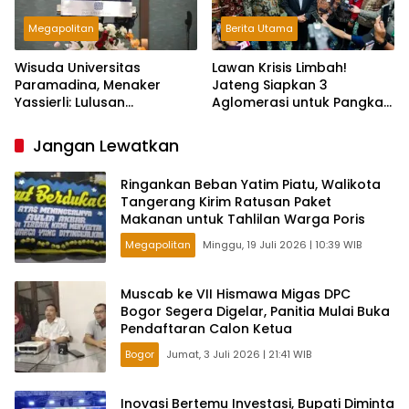
Megapolitan
Berita Utama
Wisuda Universitas
Lawan Krisis Limbah!
Paramadina, Menaker
Jateng Siapkan 3
Yassierli: Lulusan
Aglomerasi untuk Pangkas
Perguruan Tinggi Harus
3.000 Ton Sampah Per Hari
Miliki Strategi Triple
Jangan Lewatkan
Readiness
Ringankan Beban Yatim Piatu, Walikota
Tangerang Kirim Ratusan Paket
Makanan untuk Tahlilan Warga Poris
Megapolitan
Minggu, 19 Juli 2026 | 10:39 WIB
Muscab ke VII Hismawa Migas DPC
Bogor Segera Digelar, Panitia Mulai Buka
Pendaftaran Calon Ketua
Bogor
Jumat, 3 Juli 2026 | 21:41 WIB
Inovasi Bertemu Investasi, Bupati Diminta