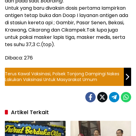
dan pada saat
Boarding
.
Untuk yang baru divaksin dosis pertama Iampirkan
antigen tetap buka dan Doap I layanan antigen ada
di stasiun kereta api ; Gambir, Pasar Senen, Bekasi,
Krawang, Cikarang dan Cikampek.Tak lupa juga
untuk pakai masker lapis tiga, masker medis, serta
tes suhu 37,3 C.(top).
Dibaca:
276
Terus Kawal Vaksinasi, Polsek Tonjong Dampingi Nakes
Lakukan Vaksinasi Untuk Masyarakat Umum
Artikel Terkait