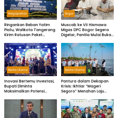
Megapolitan
Bogor
Ringankan Beban Yatim
Muscab ke VII Hismawa
Piatu, Walikota Tangerang
Migas DPC Bogor Segera
Kirim Ratusan Paket
Digelar, Panitia Mulai Buka
Makanan untuk Tahlilan
Pendaftaran Calon Ketua
Warga Poris
Berita Utama
Berita Utama
Inovasi Bertemu Investasi,
Pantura dalam Dekapan
Bupati Diminta
Krisis: Ikhtiar “Mageri
Maksimalkan Potensi
Segoro” Menahan Laju
Daerah di Jateng Fair
Abrasi Jawa Tengah