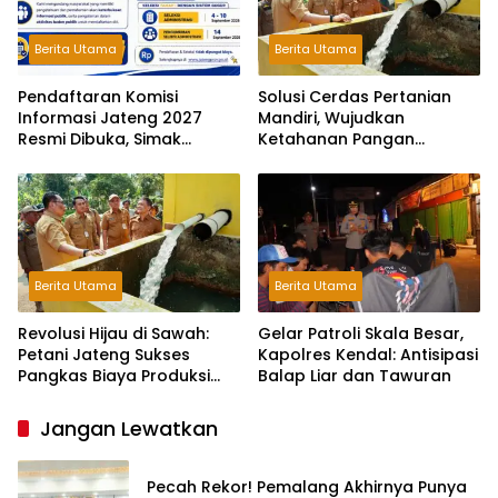
Berita Utama
Berita Utama
Pendaftaran Komisi
Solusi Cerdas Pertanian
Informasi Jateng 2027
Mandiri, Wujudkan
Resmi Dibuka, Simak
Ketahanan Pangan
Syaratnya!
Berkelanjutan Gunakan
Pompa Surya.
Berita Utama
Berita Utama
Revolusi Hijau di Sawah:
Gelar Patroli Skala Besar,
Petani Jateng Sukses
Kapolres Kendal: Antisipasi
Pangkas Biaya Produksi
Balap Liar dan Tawuran
Berkat Pompa Surya
Jangan Lewatkan
Pecah Rekor! Pemalang Akhirnya Punya