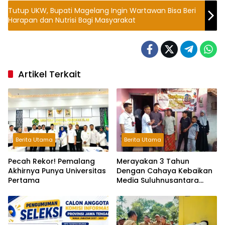
Tutup UKW, Bupati Magelang Ingin Wartawan Bisa Beri
Harapan dan Nutrisi Bagi Masyarakat
Artikel Terkait
Berita Utama
Berita Utama
Pecah Rekor! Pemalang
Merayakan 3 Tahun
Akhirnya Punya Universitas
Dengan Cahaya Kebaikan
Pertama
Media Suluhnusantara
Gelar Tasyakuran dan
Santunan Anak Yatim