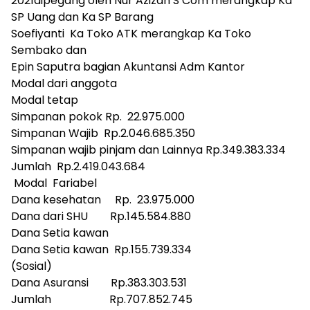
2021dipegang oleh Nur Azizah S Com merangkap Ka
SP Uang dan Ka SP Barang
Soefiyanti Ka Toko ATK merangkap Ka Toko
Sembako dan
Epin Saputra bagian Akuntansi Adm Kantor
Modal dari anggota
Modal tetap
Simpanan pokok Rp. 22.975.000
Simpanan Wajib Rp.2.046.685.350
Simpanan wajib pinjam dan Lainnya Rp.349.383.334
Jumlah Rp.2.419.043.684
Modal Fariabel
Dana kesehatan Rp. 23.975.000
Dana dari SHU Rp.145.584.880
Dana Setia kawan
Dana Setia kawan Rp.155.739.334
(Sosial)
Dana Asuransi Rp.383.303.531
Jumlah Rp.707.852.745