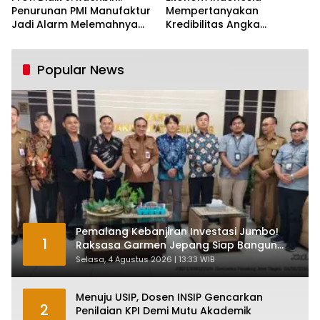
Penurunan PMI Manufaktur
Mempertanyakan
Jadi Alarm Melemahnya
Kredibilitas Angka
Industri Nasional
Pertumbuhan 5,61%:
Tumbuh Tapi Rapuh
Popular News
Pemalang Kebanjiran Investasi Jumbo!
1
Raksasa Garmen Jepang Siap Bangun
Pabrik dan Serap Ribuan Tenaga Kerja
Selasa, 4 Agustus 2026 | 13:33 WIB
Menuju USIP, Dosen INSIP Gencarkan
2
Penilaian KPI Demi Mutu Akademik