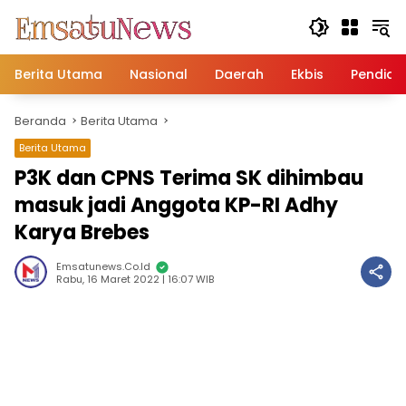
Langsung
ke
konten
Berita Utama
Nasional
Daerah
Ekbis
Pendidi
Beranda
Berita Utama
Berita Utama
P3K dan CPNS Terima SK dihimbau
masuk jadi Anggota KP-RI Adhy
Karya Brebes
Emsatunews.co.id
Rabu, 16 Maret 2022 | 16:07 WIB