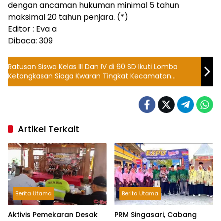
dengan ancaman hukuman minimal 5 tahun
maksimal 20 tahun penjara. (*)
Editor : Eva a
Dibaca:
309
Ratusan Siswa Kelas III Dan IV di 60 SD Ikuti Lomba
Ketangkasan Siaga Kwaran Tingkat Kecamatan
Tonjong
Artikel Terkait
Berita Utama
Berita Utama
Aktivis Pemekaran Desak
PRM Singasari, Cabang