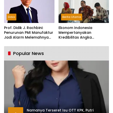
Ekbis
Berita Utama
Prof. Didik J. Rachbini:
Ekonom Indonesia
Penurunan PMI Manufaktur
Mempertanyakan
Jadi Alarm Melemahnya
Kredibilitas Angka
Industri Nasional
Pertumbuhan 5,61%:
Tumbuh Tapi Rapuh
Popular News
Namanya Terseret Isu OTT KPK, Putri