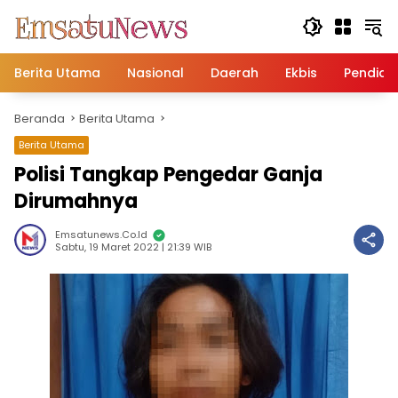
Langsung
ke
konten
Berita Utama
Nasional
Daerah
Ekbis
Pendidi
Beranda
Berita Utama
Berita Utama
Polisi Tangkap Pengedar Ganja
Dirumahnya
Emsatunews.co.id
Sabtu, 19 Maret 2022 | 21:39 WIB