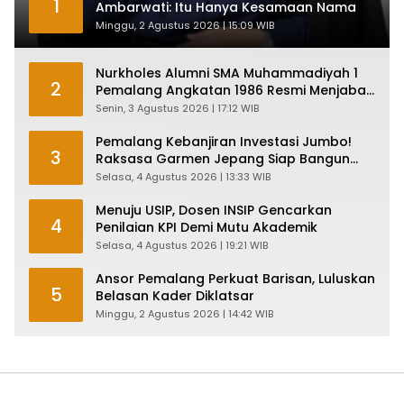
1
Ambarwati: Itu Hanya Kesamaan Nama
Minggu, 2 Agustus 2026 | 15:09 WIB
Nurkholes Alumni SMA Muhammadiyah 1
2
Pemalang Angkatan 1986 Resmi Menjabat
Plt Bupati, Inilah Pesan Ketua Asmam 86
Senin, 3 Agustus 2026 | 17:12 WIB
Pemalang Kebanjiran Investasi Jumbo!
3
Raksasa Garmen Jepang Siap Bangun
Pabrik dan Serap Ribuan Tenaga Kerja
Selasa, 4 Agustus 2026 | 13:33 WIB
Menuju USIP, Dosen INSIP Gencarkan
4
Penilaian KPI Demi Mutu Akademik
Selasa, 4 Agustus 2026 | 19:21 WIB
Ansor Pemalang Perkuat Barisan, Luluskan
5
Belasan Kader Diklatsar
Minggu, 2 Agustus 2026 | 14:42 WIB