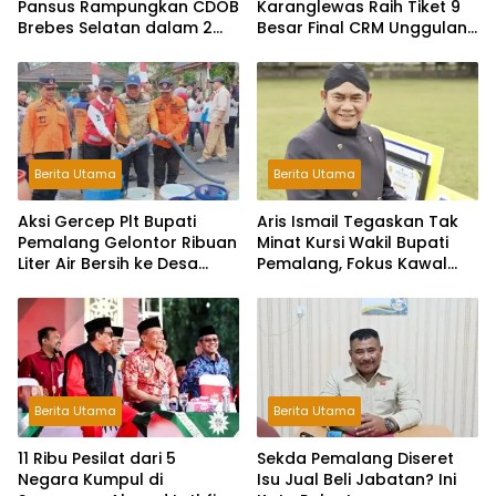
Pansus Rampungkan CDOB
Karanglewas Raih Tiket 9
Brebes Selatan dalam 2
Besar Final CRM Unggulan
Bulan dan Sampaikan
Jateng 2026
Tritura
Berita Utama
Berita Utama
Aksi Gercep Plt Bupati
Aris Ismail Tegaskan Tak
Pemalang Gelontor Ribuan
Minat Kursi Wakil Bupati
Liter Air Bersih ke Desa
Pemalang, Fokus Kawal
Terdampak Kekeringan
Lembaga Legislatif
Berita Utama
Berita Utama
11 Ribu Pesilat dari 5
Sekda Pemalang Diseret
Negara Kumpul di
Isu Jual Beli Jabatan? Ini