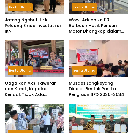
Berita Utama
Berita Utama
Jateng Ngebut! Lirik
Wow! Aduan ke 110
Peluang Emas Investasi di
Berbuah Hasil, Pencuri
IKN
Motor Ditangkap dalam
Hitungan Jam
Berita Utama
Berita Utama
Gagalkan Aksi Tawuran
Musdes Longkeyang
dan Kreak, Kapolres
Digelar Bentuk Panitia
Kendal: Tidak Ada
Pengisian BPD 2026–2034
Toleransi dan Ruang Bagi
Pelaku Kejahatan Jalanan