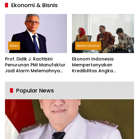
Ekonomi & Bisnis
Ekbis
Berita Utama
Prof. Didik J. Rachbini:
Ekonom Indonesia
Penurunan PMI Manufaktur
Mempertanyakan
Jadi Alarm Melemahnya
Kredibilitas Angka
Industri Nasional
Pertumbuhan 5,61%:
Tumbuh Tapi Rapuh
Popular News