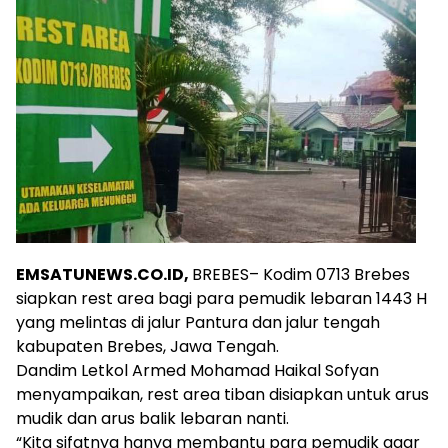
EMSATUNEWS.CO.ID,
BREBES– Kodim 0713 Brebes
siapkan rest area bagi para pemudik lebaran 1443 H
yang melintas di jalur Pantura dan jalur tengah
kabupaten Brebes, Jawa Tengah.
Dandim Letkol Armed Mohamad Haikal Sofyan
menyampaikan, rest area tiban disiapkan untuk arus
mudik dan arus balik lebaran nanti.
“Kita sifatnya hanya membantu para pemudik agar