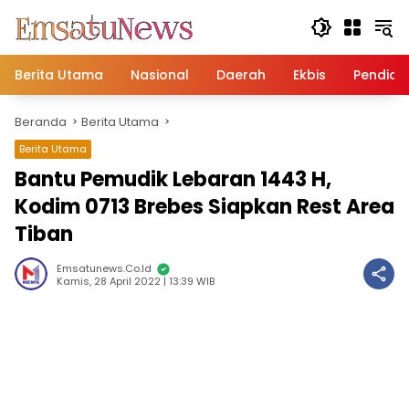
Langsung
ke
konten
Berita Utama
Nasional
Daerah
Ekbis
Pendidi
Beranda
Berita Utama
Berita Utama
Bantu Pemudik Lebaran 1443 H,
Kodim 0713 Brebes Siapkan Rest Area
Tiban
Emsatunews.co.id
Kamis, 28 April 2022 | 13:39 WIB