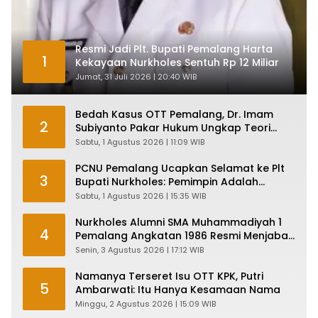
Resmi Jadi Plt. Bupati Pemalang Harta
1
Kekayaan Nurkholes Sentuh Rp 12 Miliar
Jumat, 31 Juli 2026 | 20:40 WIB
Bedah Kasus OTT Pemalang, Dr. Imam
2
Subiyanto Pakar Hukum Ungkap Teori
Penyertaan KPK
Sabtu, 1 Agustus 2026 | 11:09 WIB
PCNU Pemalang Ucapkan Selamat ke Plt
3
Bupati Nurkholes: Pemimpin Adalah
Pelayan Rakyat!
Sabtu, 1 Agustus 2026 | 15:35 WIB
Nurkholes Alumni SMA Muhammadiyah 1
4
Pemalang Angkatan 1986 Resmi Menjabat
Plt Bupati, Inilah Pesan Ketua Asmam 86
Senin, 3 Agustus 2026 | 17:12 WIB
Namanya Terseret Isu OTT KPK, Putri
5
Ambarwati: Itu Hanya Kesamaan Nama
Minggu, 2 Agustus 2026 | 15:09 WIB