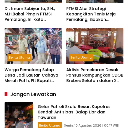
Dr. Imam Subiyanto, S.H.,
PTMSI Atur Strategi
M.H.Bakal Pimpin PTMSI
Kebangkitan Tenis Meja
Pemalang, Ini Kata
Pemalang, Siapkan
Pengurus!
Muscablub Pilih Ketua Baru
Berita Utama
Berita Utama
Warga Pemalang Sulap
Aktivis Pemekaran Desak
Desa Jadi Lautan Cahaya
Pansus Rampungkan CDOB
Merah Putih, Plt Bupati:
Brebes Selatan dalam 2
Kreativitas Luar Biasa!
Bulan dan Sampaikan
Tritura
Jangan Lewatkan
Gelar Patroli Skala Besar, Kapolres
Kendal: Antisipasi Balap Liar dan
Tawuran
Berita Utama
Senin, 10 Agustus 2026 | 00:17 WIB