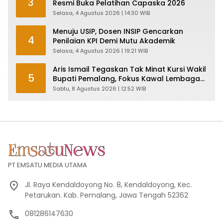
3
Resmi Buka Pelatihan Capaska 2026
Selasa, 4 Agustus 2026 | 14:30 WIB
Menuju USIP, Dosen INSIP Gencarkan
4
Penilaian KPI Demi Mutu Akademik
Selasa, 4 Agustus 2026 | 19:21 WIB
Aris Ismail Tegaskan Tak Minat Kursi Wakil
5
Bupati Pemalang, Fokus Kawal Lembaga
Legislatif
Sabtu, 8 Agustus 2026 | 12:52 WIB
PT EMSATU MEDIA UTAMA
Jl. Raya Kendaldoyong No. 8, Kendaldoyong, Kec.
Petarukan. Kab. Pemalang, Jawa Tengah 52362
081286147630