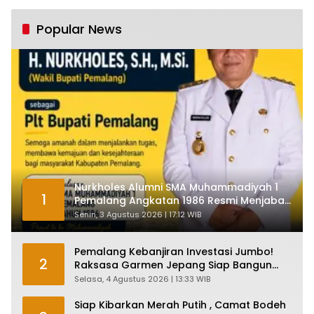
Tumbuh Tapi Rapuh
Popular News
Nurkholes Alumni SMA Muhammadiyah 1
1
Pemalang Angkatan 1986 Resmi Menjabat
Plt Bupati, Inilah Pesan Ketua Asmam 86
Senin, 3 Agustus 2026 | 17:12 WIB
Pemalang Kebanjiran Investasi Jumbo!
2
Raksasa Garmen Jepang Siap Bangun
Pabrik dan Serap Ribuan Tenaga Kerja
Selasa, 4 Agustus 2026 | 13:33 WIB
Siap Kibarkan Merah Putih , Camat Bodeh