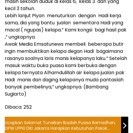
masih sekolah duduk di kelas 6, kelas 3 dan yang
kecil 3 tahun.
Lebih lanjut Piyan menuturkan dengan Hadi kerja
sama, dia yang bantu jualan sementara Hadi yang
macal ( ngupas) kelapa.” Kami kongsi bagi hasil pak
,” ungkapnya.
Awak Media Emsatunews membeli beberapa butir
ingin membuktikan kelapa degan Hadi bagaimana
rasanya soalnya laris manis kelapanya laku.” Setelah
masuk waktu buka puasa kami berbuka dengan
kelapa ternyata Alhamdulillah air kelapa jualan pak
Hadi manis dan daging kelapanya muda pantaslah
banyak pembelinya,” ungkapnya. (Bambang
Sugiarto)
Dibaca:
252
Ucapkan Selamat Tunaikan Ibadah Puasa Ramadhan,
DPW LPPKI DKI Jakarta Harapkan Kebutuhan Pokok