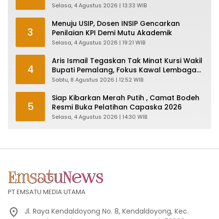
Pabrik dan Serap Ribuan Tenaga Kerja
Selasa, 4 Agustus 2026 | 13:33 WIB
Menuju USIP, Dosen INSIP Gencarkan
3
Penilaian KPI Demi Mutu Akademik
Selasa, 4 Agustus 2026 | 19:21 WIB
Aris Ismail Tegaskan Tak Minat Kursi Wakil
4
Bupati Pemalang, Fokus Kawal Lembaga
Legislatif
Sabtu, 8 Agustus 2026 | 12:52 WIB
Siap Kibarkan Merah Putih , Camat Bodeh
5
Resmi Buka Pelatihan Capaska 2026
Selasa, 4 Agustus 2026 | 14:30 WIB
PT EMSATU MEDIA UTAMA
Jl. Raya Kendaldoyong No. 8, Kendaldoyong, Kec.