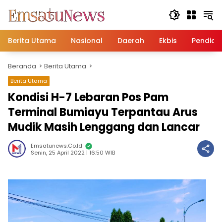
Langsung
ke
konten
Berita Utama
Nasional
Daerah
Ekbis
Pendidi
Beranda
Berita Utama
Berita Utama
Kondisi H-7 Lebaran Pos Pam
Terminal Bumiayu Terpantau Arus
Mudik Masih Lenggang dan Lancar
Emsatunews.co.id
Senin, 25 April 2022 | 16:50 WIB