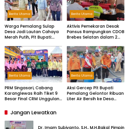
Berita Utama
Berita Utama
Warga Pemalang Sulap
Aktivis Pemekaran Desak
Desa Jadi Lautan Cahaya
Pansus Rampungkan CDOB
Merah Putih, Plt Bupati:
Brebes Selatan dalam 2
Kreativitas Luar Biasa!
Bulan dan Sampaikan
Tritura
Berita Utama
Berita Utama
PRM Singasari, Cabang
Aksi Gercep Plt Bupati
Karanglewas Raih Tiket 9
Pemalang Gelontor Ribuan
Besar Final CRM Unggulan
Liter Air Bersih ke Desa
Jateng 2026
Terdampak Kekeringan
Jangan Lewatkan
Dr. Imam Subiyanto, S.H., M.H.Bakal Pimpin