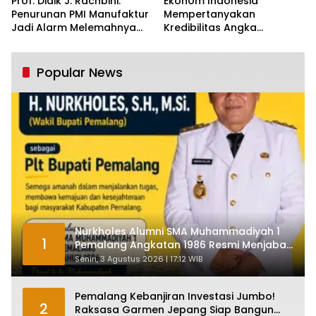
Prof. Didik J. Rachbini:
Ekonom Indonesia
Penurunan PMI Manufaktur
Mempertanyakan
Jadi Alarm Melemahnya
Kredibilitas Angka
Industri Nasional
Pertumbuhan 5,61%:
Tumbuh Tapi Rapuh
Popular News
Nurkholes Alumni SMA Muhammadiyah 1
1
Pemalang Angkatan 1986 Resmi Menjabat
Plt Bupati, Inilah Pesan Ketua Asmam 86
Senin, 3 Agustus 2026 | 17:12 WIB
Pemalang Kebanjiran Investasi Jumbo!
2
Raksasa Garmen Jepang Siap Bangun