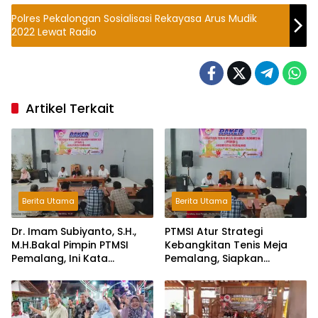
Polres Pekalongan Sosialisasi Rekayasa Arus Mudik
2022 Lewat Radio
Artikel Terkait
Berita Utama
Berita Utama
Dr. Imam Subiyanto, S.H.,
PTMSI Atur Strategi
M.H.Bakal Pimpin PTMSI
Kebangkitan Tenis Meja
Pemalang, Ini Kata
Pemalang, Siapkan
Pengurus!
Muscablub Pilih Ketua Baru