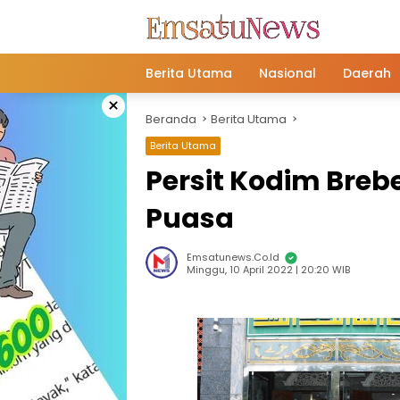
Langsung
ke
konten
Berita Utama
Nasional
Daerah
×
Beranda
Berita Utama
Berita Utama
Persit Kodim Breb
Puasa
Emsatunews.co.id
Minggu, 10 April 2022 | 20:20 WIB