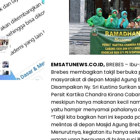
EMSATUNEWS.CO.ID,
BREBES – Ibu-
Brebes membagikan takjil berbuka
masyarakat di depan Masjid Agung B
Disampaikan Ny. Sri Kustina Surikan 
Persit Kartika Chandra Kirana Caban
meskipun hanya makanan kecil nam
yaitu hampir menyamai pahalanya 
“Takjil kita bagikan hari ini kepada
melintas di depan Masjid Agung Brebe
Menurutnya, kegiatan itu hanya sek
warga yang berpuasa di bulan suci