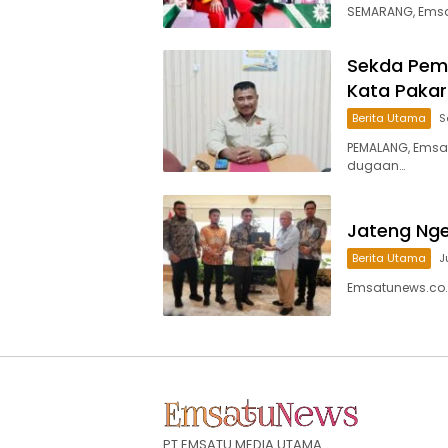
SEMARANG, Emsatu
Sekda Pemal
Kata Pakar
Berita Utama
S
PEMALANG, Emsa
dugaan…
Jateng Ngeb
Berita Utama
J
Emsatunews.co.
PT EMSATU MEDIA UTAMA