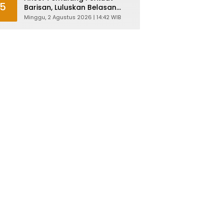
5
Barisan, Luluskan Belasan
Kader Diklatsar
Minggu, 2 Agustus 2026 | 14:42 WIB