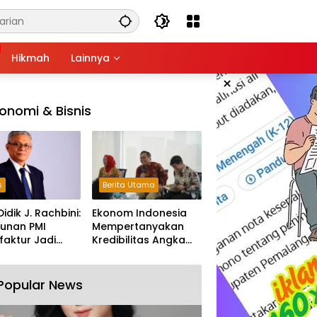
Hikmah
Lainnya
×
onomi & Bisnis
s
Berita Utama
Didik J. Rachbini:
Ekonom Indonesia
unan PMI
Mempertanyakan
aktur Jadi
Kredibilitas Angka
m Melemahnya
Pertumbuhan 5,61%:
tri Nasional
Tumbuh Tapi Rapuh
Popular News