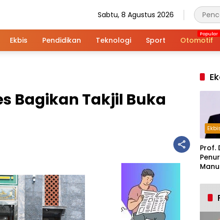
Sabtu, 8 Agustus 2026
Ekbis
Pendidikan
Teknologi
Sport
Otomotif
Ek
es Bagikan Takjil Buka
Ekbi
Prof. 
Penur
Manuf
Alar
Indus