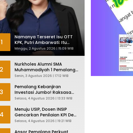
Namanya Terseret Isu OTT
1
KPK, Putri Ambarwati: Itu
Hanya Kesamaan Nama
Minggu, 2 Agustus 2026 | 15:09 WIB
Nurkholes Alumni SMA
2
Muhammadiyah 1 Pemalang
Angkatan 1986 Resmi
Senin, 3 Agustus 2026 | 17:12 WIB
Menjabat Plt Bupati, Inilah
Pesan Ketua Asmam 86
Pemalang Kebanjiran
3
Investasi Jumbo! Raksasa
Garmen Jepang Siap Bangun
Selasa, 4 Agustus 2026 | 13:33 WIB
Pabrik dan Serap Ribuan
Tenaga Kerja
Menuju USIP, Dosen INSIP
4
Gencarkan Penilaian KPI Demi
Mutu Akademik
Selasa, 4 Agustus 2026 | 19:21 WIB
Ansor Pemalang Perkuat