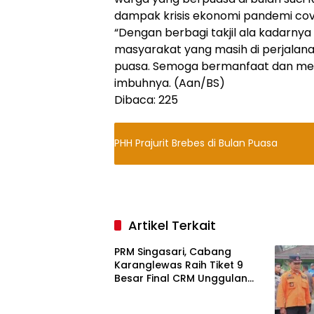
dampak krisis ekonomi pandemi covi
“Dengan berbagi takjil ala kadarnya
masyarakat yang masih di perjalan
puasa. Semoga bermanfaat dan menj
imbuhnya. (Aan/BS)
Dibaca:
225
PHH Prajurit Brebes di Bulan Puasa
Artikel Terkait
PRM Singasari, Cabang
Karanglewas Raih Tiket 9
Besar Final CRM Unggulan
Jateng 2026