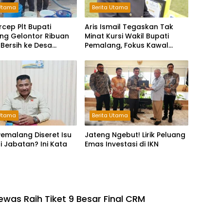
 Utama
Berita Utama
rcep Plt Bupati
Aris Ismail Tegaskan Tak
ng Gelontor Ribuan
Minat Kursi Wakil Bupati
r Bersih ke Desa
Pemalang, Fokus Kawal
pak Kekeringan
Lembaga Legislatif
 Utama
Berita Utama
emalang Diseret Isu
Jateng Ngebut! Lirik Peluang
li Jabatan? Ini Kata
Emas Investasi di IKN
was Raih Tiket 9 Besar Final CRM