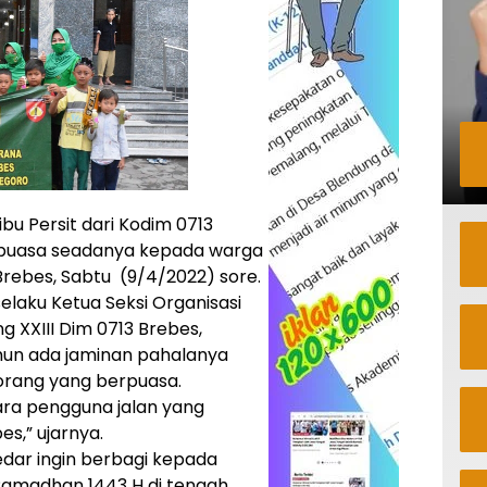
ibu Persit dari Kodim 0713
 puasa seadanya kepada warga
rebes, Sabtu (9/4/2022) sore.
selaku Ketua Seksi Organisasi
g XXIII Dim 0713 Brebes,
un ada jaminan pahalanya
orang yang berpuasa.
 para pengguna jalan yang
s,” ujarnya.
edar ingin berbagi kepada
 Ramadhan 1443 H di tengah