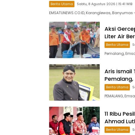
Berita Utama
Sabtu, 8 Agustus 2026 | 15:41 WIB
EMSATUNEWS.CO.ID, Karanglewas, Banyumas
Aksi Gerce
Liter Air 
Berita Utama
S
Pemalang, Emsat
Aris Ismail
Pemalang, 
Berita Utama
S
PEMALANG, Emsat
11 Ribu Pes
Ahmad Luth
Berita Utama
S