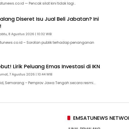
news.co.id — Pencak silat kini tidak lagi…
ang Diseret Isu Jual Beli Jabatan? Ini
!
abtu, 8 Agustus 2026 | 10:32 WIB
tunews.co.id – Sorotan publik terhadap penanganan
ut! Lirik Peluang Emas Investasi di IKN
umat, 7 Agustus 2026 | 10:44 WIB
id, Semarang – Pemprov Jawa Tengah secara resmi…
EMSATUNEWS NETWO
JUNAL PEMALANG