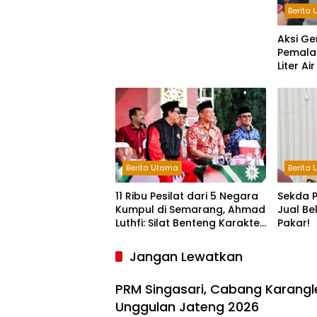
Berita
Aksi Ge
Pemala
Liter Ai
Terdam
Berita Utama
Berita
11 Ribu Pesilat dari 5 Negara
Sekda P
Kumpul di Semarang, Ahmad
Jual Be
Luthfi: Silat Benteng Karakter
Pakar!
Bangsa!
Jangan Lewatkan
PRM Singasari, Cabang Karangle
Unggulan Jateng 2026