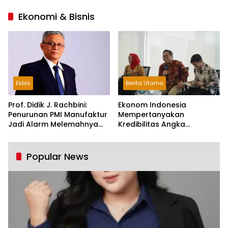
Ekonomi & Bisnis
Ekbis
Berita Utama
Prof. Didik J. Rachbini:
Ekonom Indonesia
Penurunan PMI Manufaktur
Mempertanyakan
Jadi Alarm Melemahnya
Kredibilitas Angka
Industri Nasional
Pertumbuhan 5,61%:
Tumbuh Tapi Rapuh
Popular News