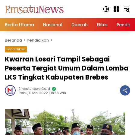
Langsung
ke
konten
Berita Utama
Nasional
Daerah
Ekbis
Pendidi
Beranda
Pendidikan
Pendidikan
Kwarran Losari Tampil Sebagai
Peserta Tergiat Umum Dalam Lomba
LKS Tingkat Kabupaten Brebes
Emsatunews.co.id
Rabu, 11 Mei 2022 | 18:53 WIB