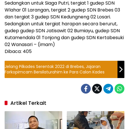
Sedangkan untuk Siaga Putri, tergiat 1 gudep SDN
Wlahar 01 Larangan, tergiat 2 gudep SDN Brebes 03
dan tergiat 3 gudep SDN Kedungneng 02 Losari.
Sedangkan untuk tergiat harapan secara berurut,
gudep gudep SDN Jatisawit 02 Bumiayu, gudep SDN
Kutamendala 01 Tonjong dan gudep SDN Kertabesuki
02 Wanasari – (imam)
Dibaca:
405
Jelang Pilkades Serentak 2022 di Brebes, Jajaran
Forkopimcam Bersilaturahim ke Para Calon Kades
Artikel Terkait