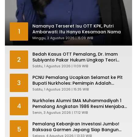
Namanya Terseret Isu OTT KPK, Putri
1
Ambarwati: Itu Hanya Kesamaan Nama
Minggu, 2 Agustus 2026 | 15:09 WIB
Bedah Kasus OTT Pemalang, Dr. Imam
2
Subiyanto Pakar Hukum Ungkap Teori
Penyertaan KPK
Sabtu, 1 Agustus 2026 | 11:09 WIB
PCNU Pemalang Ucapkan Selamat ke Plt
3
Bupati Nurkholes: Pemimpin Adalah
Pelayan Rakyat!
Sabtu, 1 Agustus 2026 | 15:35 WIB
Nurkholes Alumni SMA Muhammadiyah 1
4
Pemalang Angkatan 1986 Resmi Menjabat
Plt Bupati, Inilah Pesan Ketua Asmam 86
Senin, 3 Agustus 2026 | 17:12 WIB
Pemalang Kebanjiran Investasi Jumbo!
5
Raksasa Garmen Jepang Siap Bangun
Pabrik dan Serap Ribuan Tenaga Kerja
Selasa, 4 Agustus 2026 | 13:33 WIB