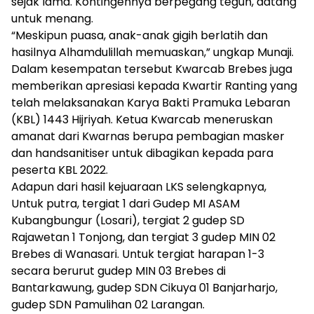
sejak lama. Kontingennya berpegang teguh, datang
untuk menang.
“Meskipun puasa, anak-anak gigih berlatih dan
hasilnya Alhamdulillah memuaskan,” ungkap Munaji.
Dalam kesempatan tersebut Kwarcab Brebes juga
memberikan apresiasi kepada Kwartir Ranting yang
telah melaksanakan Karya Bakti Pramuka Lebaran
(KBL) 1443 Hijriyah. Ketua Kwarcab meneruskan
amanat dari Kwarnas berupa pembagian masker
dan handsanitiser untuk dibagikan kepada para
peserta KBL 2022.
Adapun dari hasil kejuaraan LKS selengkapnya,
Untuk putra, tergiat 1 dari Gudep MI ASAM
Kubangbungur (Losari), tergiat 2 gudep SD
Rajawetan 1 Tonjong, dan tergiat 3 gudep MIN 02
Brebes di Wanasari. Untuk tergiat harapan 1-3
secara berurut gudep MIN 03 Brebes di
Bantarkawung, gudep SDN Cikuya 01 Banjarharjo,
gudep SDN Pamulihan 02 Larangan.