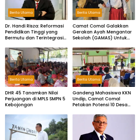
Berita Utama
Berita Utama
Dr. Handi Risza: Reformasi
Camat Comal Galakkan
Pendidikan Tinggi yang
Gerakan Ayah Mengantar
Bermutu dan Terintegrasi
Sekolah (GAMAS) Untuk
Menuju Indonesia Emas
Membangun Karakter
2045
Anak dan Ketahanan
Keluarga di Pemalang
Berita Utama
Berita Utama
DHR 45 Tanamkan Nilai
Gandeng Mahasiswa KKN
Perjuangan di MPLS SMPN 5
Undip, Camat Comal
Kebojongan
Petakan Potensi 10 Desa
Menuju “Comal HEBAT”