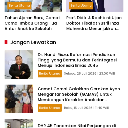
Berita Utama
Berita Utama
Tahun Ajaran Baru, Camat
Prof. Didik J. Rachbini: Ujian
Comal Imbau Orang Tua
Doktor Filsafat Yusril Ihza
Antar Anak ke Sekolah
Mahendra Menunjukkan
Pentingnya Tradisi
Intelektual dalam Politik
Jangan Lewatkan
Dr. Handi Risza: Reformasi Pendidikan
Tinggi yang Bermutu dan Terintegrasi
Menuju Indonesia Emas 2045
Berita Utama
Selasa, 28 Juli 2026 | 23:00 WIB
Camat Comal Galakkan Gerakan Ayah
Mengantar Sekolah (GAMAS) Untuk
Membangun Karakter Anak dan
Ketahanan Keluarga di Pemalang
Berita Utama
Rabu, 15 Juli 2026 | 11:40 WIB
DHR 45 Tanamkan Nilai Perjuangan di