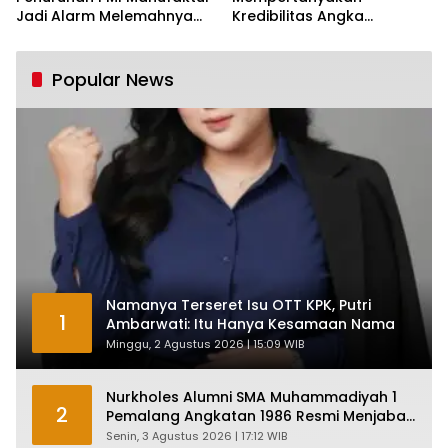
Jadi Alarm Melemahnya
Kredibilitas Angka
Industri Nasional
Pertumbuhan 5,61%:
Tumbuh Tapi Rapuh
Popular News
Namanya Terseret Isu OTT KPK, Putri
1
Ambarwati: Itu Hanya Kesamaan Nama
Minggu, 2 Agustus 2026 | 15:09 WIB
Nurkholes Alumni SMA Muhammadiyah 1
2
Pemalang Angkatan 1986 Resmi Menjabat
Plt Bupati, Inilah Pesan Ketua Asmam 86
Senin, 3 Agustus 2026 | 17:12 WIB