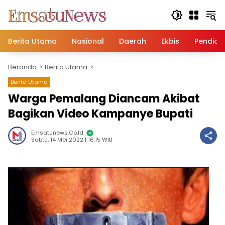
Langsung
ke
konten
Berita Utama
Nasional
Daerah
Ekbis
Pendidi
Beranda
Berita Utama
Berita Utama
Warga Pemalang Diancam Akibat
Bagikan Video Kampanye Bupati
Emsatunews.co.id
Sabtu, 14 Mei 2022 | 16:15 WIB