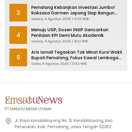
Pemalang Kebanjiran Investasi Jumbo!
3
Raksasa Garmen Jepang Siap Bangun
Pabrik dan Serap Ribuan Tenaga Kerja
Selasa, 4 Agustus 2026 | 13:33 WIB
Menuju USIP, Dosen INSIP Gencarkan
4
Penilaian KPI Demi Mutu Akademik
Selasa, 4 Agustus 2026 | 19:21 WIB
Aris Ismail Tegaskan Tak Minat Kursi Wakil
5
Bupati Pemalang, Fokus Kawal Lembaga
Legislatif
Sabtu, 8 Agustus 2026 | 12:52 WIB
PT EMSATU MEDIA UTAMA
Jl. Raya Kendaldoyong No. 8, Kendaldoyong, Kec.
Petarukan. Kab. Pemalang, Jawa Tengah 52362