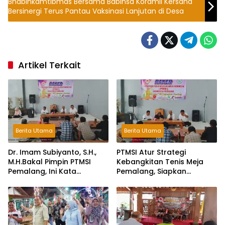
Bhabinkamtibmas Bersama Babinsa Koramil Kersana
Bersinergi Terus Pantau Vaksinasi Lanjutan di Desa
Artikel Terkait
Berita Utama
Berita Utama
Dr. Imam Subiyanto, S.H.,
PTMSI Atur Strategi
M.H.Bakal Pimpin PTMSI
Kebangkitan Tenis Meja
Pemalang, Ini Kata
Pemalang, Siapkan
Pengurus!
Muscablub Pilih Ketua Baru