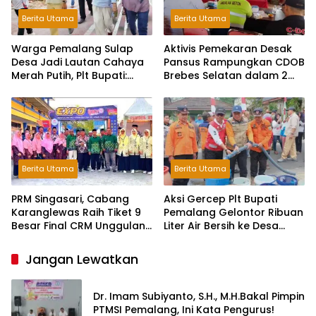
Berita Utama
Berita Utama
Warga Pemalang Sulap
Aktivis Pemekaran Desak
Desa Jadi Lautan Cahaya
Pansus Rampungkan CDOB
Merah Putih, Plt Bupati:
Brebes Selatan dalam 2
Kreativitas Luar Biasa!
Bulan dan Sampaikan
Tritura
Berita Utama
Berita Utama
PRM Singasari, Cabang
Aksi Gercep Plt Bupati
Karanglewas Raih Tiket 9
Pemalang Gelontor Ribuan
Besar Final CRM Unggulan
Liter Air Bersih ke Desa
Jateng 2026
Terdampak Kekeringan
Jangan Lewatkan
Dr. Imam Subiyanto, S.H., M.H.Bakal Pimpin
PTMSI Pemalang, Ini Kata Pengurus!