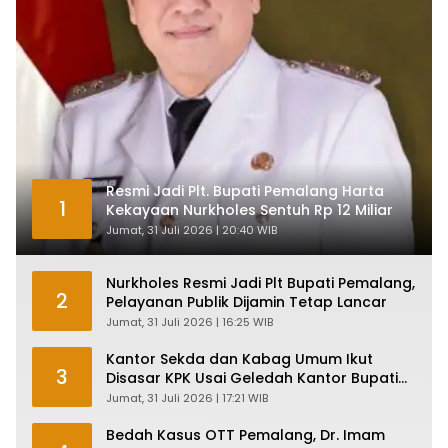
Resmi Jadi Plt. Bupati Pemalang Harta
1
Kekayaan Nurkholes Sentuh Rp 12 Miliar
Jumat, 31 Juli 2026 | 20:40 WIB
Nurkholes Resmi Jadi Plt Bupati Pemalang,
2
Pelayanan Publik Dijamin Tetap Lancar
Jumat, 31 Juli 2026 | 16:25 WIB
Kantor Sekda dan Kabag Umum Ikut
3
Disasar KPK Usai Geledah Kantor Bupati
Pemalang
Jumat, 31 Juli 2026 | 17:21 WIB
Bedah Kasus OTT Pemalang, Dr. Imam