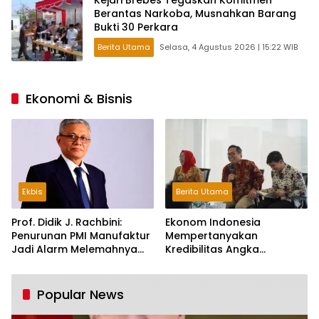
Kejari Brebes Tegaskan Komitmen
Berantas Narkoba, Musnahkan Barang
Bukti 30 Perkara
Berita Utama
Selasa, 4 Agustus 2026 | 15:22 WIB
Ekonomi & Bisnis
Ekbis
Berita Utama
Prof. Didik J. Rachbini:
Ekonom Indonesia
Penurunan PMI Manufaktur
Mempertanyakan
Jadi Alarm Melemahnya
Kredibilitas Angka
Industri Nasional
Pertumbuhan 5,61%:
Tumbuh Tapi Rapuh
Popular News