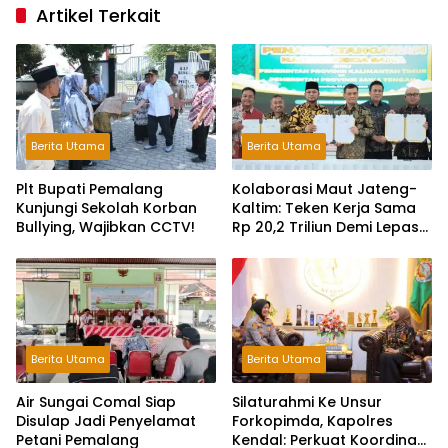
Artikel Terkait
Berita Utama
Berita Utama
Plt Bupati Pemalang
Kolaborasi Maut Jateng-
Kunjungi Sekolah Korban
Kaltim: Teken Kerja Sama
Bullying, Wajibkan CCTV!
Rp 20,2 Triliun Demi Lepas
dari Ketergantungan Pusat
Berita Utama
Berita Utama
Air Sungai Comal Siap
Silaturahmi Ke Unsur
Disulap Jadi Penyelamat
Forkopimda, Kapolres
Petani Pemalang
Kendal: Perkuat Koordinasi