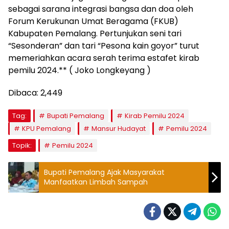
sebagai sarana integrasi bangsa dan doa oleh
Forum Kerukunan Umat Beragama (FKUB)
Kabupaten Pemalang. Pertunjukan seni tari
“Sesonderan” dan tari “Pesona kain goyor” turut
memeriahkan acara serah terima estafet kirab
pemilu 2024.** ( Joko Longkeyang )
Dibaca:
2,449
Tag:
Bupati Pemalang
Kirab Pemilu 2024
KPU Pemalang
Mansur Hudayat
Pemilu 2024
Topik:
Pemilu 2024
Bupati Pemalang Ajak Masyarakat
Manfaatkan Limbah Sampah