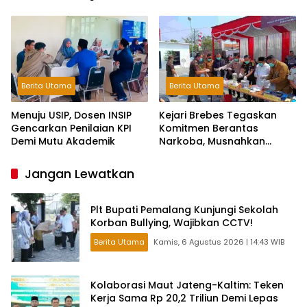
dan Kerjasama
Berita Utama
Berita Utama
Menuju USIP, Dosen INSIP
Kejari Brebes Tegaskan
Gencarkan Penilaian KPI
Komitmen Berantas
Demi Mutu Akademik
Narkoba, Musnahkan
Barang Bukti 30 Perkara
Jangan Lewatkan
Plt Bupati Pemalang Kunjungi Sekolah
Korban Bullying, Wajibkan CCTV!
Berita Utama
Kamis, 6 Agustus 2026 | 14:43 WIB
Kolaborasi Maut Jateng-Kaltim: Teken
Kerja Sama Rp 20,2 Triliun Demi Lepas