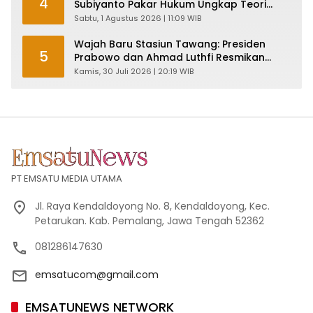
4
Subiyanto Pakar Hukum Ungkap Teori
Penyertaan KPK
Sabtu, 1 Agustus 2026 | 11:09 WIB
Wajah Baru Stasiun Tawang: Presiden
5
Prabowo dan Ahmad Luthfi Resmikan
Heritage Jateng yang Lebih Tangguh
Kamis, 30 Juli 2026 | 20:19 WIB
PT EMSATU MEDIA UTAMA
Jl. Raya Kendaldoyong No. 8, Kendaldoyong, Kec.
Petarukan. Kab. Pemalang, Jawa Tengah 52362
081286147630
emsatucom@gmail.com
EMSATUNEWS NETWORK