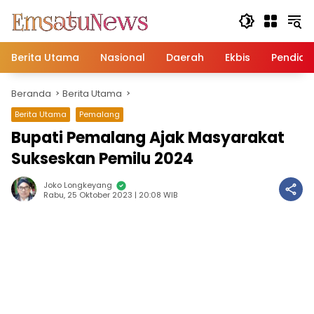
Langsung
ke
konten
Berita Utama
Nasional
Daerah
Ekbis
Pendidi
Beranda
Berita Utama
Berita Utama
Pemalang
Bupati Pemalang Ajak Masyarakat
Sukseskan Pemilu 2024
Joko Longkeyang
Rabu, 25 Oktober 2023 | 20:08 WIB