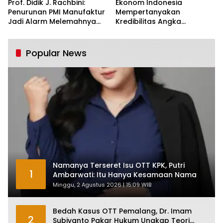
Prof. Didik J. Rachbini:
Ekonom Indonesia
Penurunan PMI Manufaktur
Mempertanyakan
Jadi Alarm Melemahnya
Kredibilitas Angka
Industri Nasional
Pertumbuhan 5,61%:
Tumbuh Tapi Rapuh
Popular News
Namanya Terseret Isu OTT KPK, Putri
1
Ambarwati: Itu Hanya Kesamaan Nama
Minggu, 2 Agustus 2026 | 15:09 WIB
Bedah Kasus OTT Pemalang, Dr. Imam
2
Subiyanto Pakar Hukum Ungkap Teori