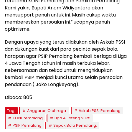
terutama KONI Pemalang dan Pemkab Pemalang.
Kami yakin, Bupati Anom Widiyantoro akan
mensupport penuh untuk ini. Masih cukup waktu
membereskan persoalan ini,” ucapnya penuh
optimisme.
Dengan upaya yang terus dilakukan oleh Askab PSSI
dan dukungan kuat dari para pecinta sepak bola,
harapan agar PSIP Pemalang kembali berlaga di Liga
4 Jawa Tengah tahun ini masih terbuka lebar.
Kebersamaan dan tekad untuk menghidupkan
kembali PSIP menjadi kunci utama selain persoalan
pendanaan.( Joko Longkeyang).
Dibaca:
805
Tag:
Anggaran Olahraga.
Askab PSSI Pemalang
KONI Pemalang
Liga 4 Jateng 2025
PSIP Pemalang
Sepak Bola Pemalang.