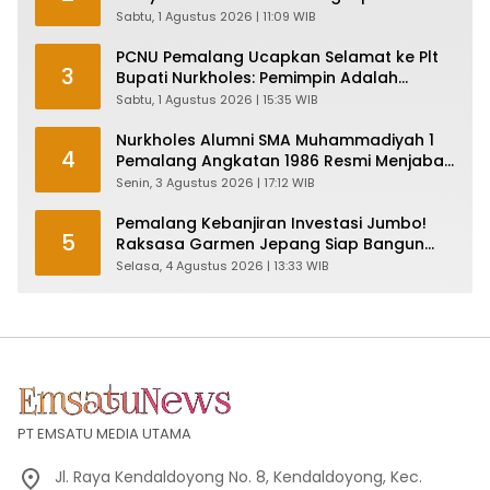
Penyertaan KPK
Sabtu, 1 Agustus 2026 | 11:09 WIB
PCNU Pemalang Ucapkan Selamat ke Plt
3
Bupati Nurkholes: Pemimpin Adalah
Pelayan Rakyat!
Sabtu, 1 Agustus 2026 | 15:35 WIB
Nurkholes Alumni SMA Muhammadiyah 1
4
Pemalang Angkatan 1986 Resmi Menjabat
Plt Bupati, Inilah Pesan Ketua Asmam 86
Senin, 3 Agustus 2026 | 17:12 WIB
Pemalang Kebanjiran Investasi Jumbo!
5
Raksasa Garmen Jepang Siap Bangun
Pabrik dan Serap Ribuan Tenaga Kerja
Selasa, 4 Agustus 2026 | 13:33 WIB
PT EMSATU MEDIA UTAMA
Jl. Raya Kendaldoyong No. 8, Kendaldoyong, Kec.