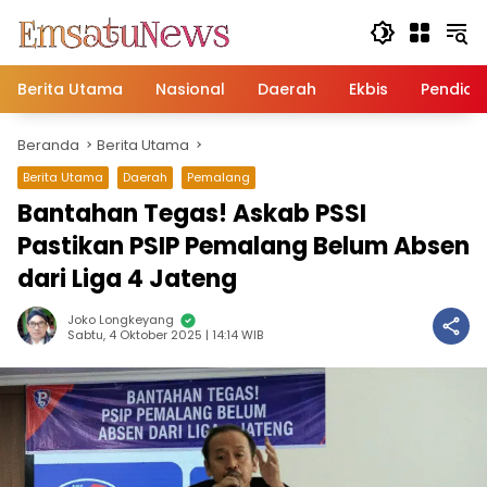
Langsung
ke
konten
Berita Utama
Nasional
Daerah
Ekbis
Pendidi
Beranda
Berita Utama
Berita Utama
Daerah
Pemalang
Bantahan Tegas! Askab PSSI
Pastikan PSIP Pemalang Belum Absen
dari Liga 4 Jateng
Joko Longkeyang
Sabtu, 4 Oktober 2025 | 14:14 WIB