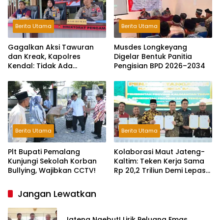
Berita Utama
Berita Utama
Gagalkan Aksi Tawuran
Musdes Longkeyang
dan Kreak, Kapolres
Digelar Bentuk Panitia
Kendal: Tidak Ada
Pengisian BPD 2026–2034
Toleransi dan Ruang Bagi
Pelaku Kejahatan Jalanan
Berita Utama
Berita Utama
Plt Bupati Pemalang
Kolaborasi Maut Jateng-
Kunjungi Sekolah Korban
Kaltim: Teken Kerja Sama
Bullying, Wajibkan CCTV!
Rp 20,2 Triliun Demi Lepas
dari Ketergantungan Pusat
Jangan Lewatkan
Jateng Ngebut! Lirik Peluang Emas