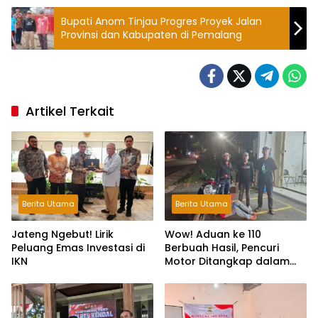
Bupati Anom Tinjau Progres Proyek Jalan
Provinsi dan Kabupaten di Pemalang
Artikel Terkait
Berita Utama
Berita Utama
Jateng Ngebut! Lirik
Wow! Aduan ke 110
Peluang Emas Investasi di
Berbuah Hasil, Pencuri
IKN
Motor Ditangkap dalam
Hitungan Jam