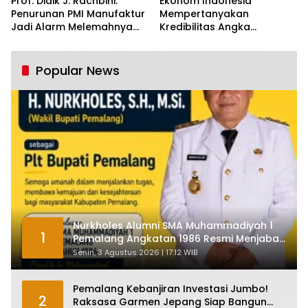
Prof. Didik J. Rachbini:
Ekonom Indonesia
Penurunan PMI Manufaktur
Mempertanyakan
Jadi Alarm Melemahnya
Kredibilitas Angka
Industri Nasional
Pertumbuhan 5,61%:
Tumbuh Tapi Rapuh
Popular News
Nurkholes Alumni SMA Muhammadiyah 1
1
Pemalang Angkatan 1986 Resmi Menjabat
Plt Bupati, Inilah Pesan Ketua Asmam 86
Senin, 3 Agustus 2026 | 17:12 WIB
Pemalang Kebanjiran Investasi Jumbo!
2
Raksasa Garmen Jepang Siap Bangun