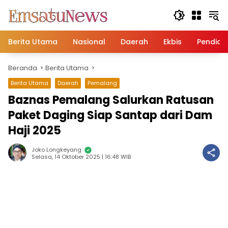
Langsung
ke
konten
Berita Utama
Nasional
Daerah
Ekbis
Pendidi
Beranda
Berita Utama
Berita Utama
Daerah
Pemalang
Baznas Pemalang Salurkan Ratusan
Paket Daging Siap Santap dari Dam
Haji 2025
Joko Longkeyang
Selasa, 14 Oktober 2025 | 16:48 WIB