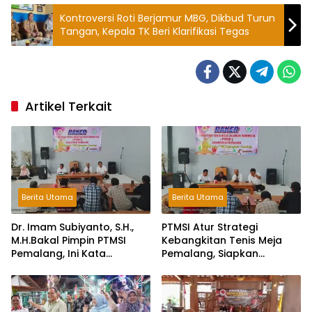
Kontroversi Roti Berjamur MBG, Dikbud Turun
Tangan, Kepala TK Beri Klarifikasi Tegas
Artikel Terkait
Berita Utama
Berita Utama
Dr. Imam Subiyanto, S.H.,
PTMSI Atur Strategi
M.H.Bakal Pimpin PTMSI
Kebangkitan Tenis Meja
Pemalang, Ini Kata
Pemalang, Siapkan
Pengurus!
Muscablub Pilih Ketua Baru