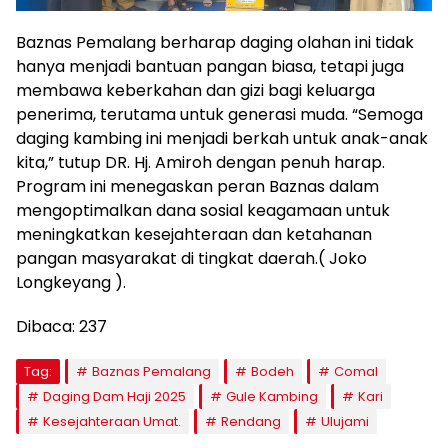
Baznas Pemalang berharap daging olahan ini tidak
hanya menjadi bantuan pangan biasa, tetapi juga
membawa keberkahan dan gizi bagi keluarga
penerima, terutama untuk generasi muda. “Semoga
daging kambing ini menjadi berkah untuk anak-anak
kita,” tutup DR. Hj. Amiroh dengan penuh harap.
Program ini menegaskan peran Baznas dalam
mengoptimalkan dana sosial keagamaan untuk
meningkatkan kesejahteraan dan ketahanan
pangan masyarakat di tingkat daerah.( Joko
Longkeyang ).
Dibaca:
237
Tag:
Baznas Pemalang
Bodeh
Comal
Daging Dam Haji 2025
Gule Kambing
Kari
Kesejahteraan Umat.
Rendang
Ulujami