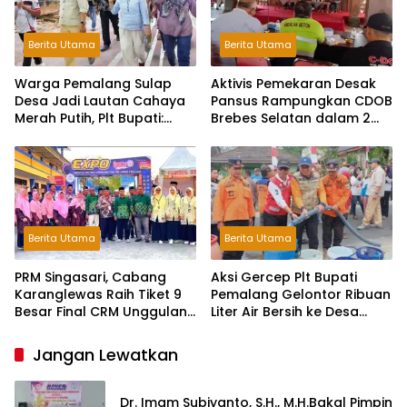
Berita Utama
Berita Utama
Warga Pemalang Sulap
Aktivis Pemekaran Desak
Desa Jadi Lautan Cahaya
Pansus Rampungkan CDOB
Merah Putih, Plt Bupati:
Brebes Selatan dalam 2
Kreativitas Luar Biasa!
Bulan dan Sampaikan
Tritura
Berita Utama
Berita Utama
PRM Singasari, Cabang
Aksi Gercep Plt Bupati
Karanglewas Raih Tiket 9
Pemalang Gelontor Ribuan
Besar Final CRM Unggulan
Liter Air Bersih ke Desa
Jateng 2026
Terdampak Kekeringan
Jangan Lewatkan
Dr. Imam Subiyanto, S.H., M.H.Bakal Pimpin