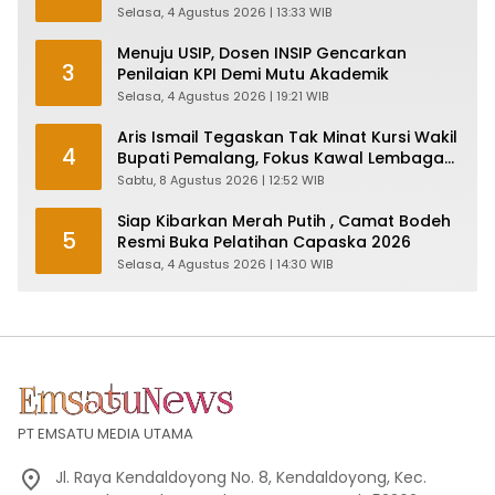
Pabrik dan Serap Ribuan Tenaga Kerja
Selasa, 4 Agustus 2026 | 13:33 WIB
Menuju USIP, Dosen INSIP Gencarkan
3
Penilaian KPI Demi Mutu Akademik
Selasa, 4 Agustus 2026 | 19:21 WIB
Aris Ismail Tegaskan Tak Minat Kursi Wakil
4
Bupati Pemalang, Fokus Kawal Lembaga
Legislatif
Sabtu, 8 Agustus 2026 | 12:52 WIB
Siap Kibarkan Merah Putih , Camat Bodeh
5
Resmi Buka Pelatihan Capaska 2026
Selasa, 4 Agustus 2026 | 14:30 WIB
PT EMSATU MEDIA UTAMA
Jl. Raya Kendaldoyong No. 8, Kendaldoyong, Kec.