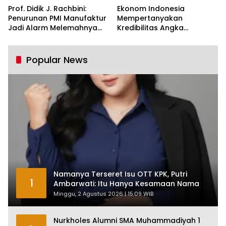
Prof. Didik J. Rachbini:
Ekonom Indonesia
Penurunan PMI Manufaktur
Mempertanyakan
Jadi Alarm Melemahnya
Kredibilitas Angka
Industri Nasional
Pertumbuhan 5,61%:
Tumbuh Tapi Rapuh
Popular News
Namanya Terseret Isu OTT KPK, Putri
1
Ambarwati: Itu Hanya Kesamaan Nama
Minggu, 2 Agustus 2026 | 15:09 WIB
Nurkholes Alumni SMA Muhammadiyah 1