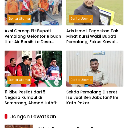
Berita Utama
Berita Utama
Aksi Gercep Plt Bupati
Aris Ismail Tegaskan Tak
Pemalang Gelontor Ribuan
Minat Kursi Wakil Bupati
Liter Air Bersih ke Desa
Pemalang, Fokus Kawal
Terdampak Kekeringan
Lembaga Legislatif
Berita Utama
Berita Utama
11 Ribu Pesilat dari 5
Sekda Pemalang Diseret
Negara Kumpul di
Isu Jual Beli Jabatan? Ini
Semarang, Ahmad Luthfi:
Kata Pakar!
Silat Benteng Karakter
Bangsa!
Jangan Lewatkan