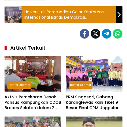
Universitas Paramadina Gelar Konferensi
Internasional Bahas Demokrasi,
Kemakmuran, Keberlanjutan, dan
Perdamaian
Artikel Terkait
Berita Utama
Berita Utama
Aktivis Pemekaran Desak
PRM Singasari, Cabang
Pansus Rampungkan CDOB
Karanglewas Raih Tiket 9
Brebes Selatan dalam 2
Besar Final CRM Unggulan
Bulan dan Sampaikan
Jateng 2026
Tritura