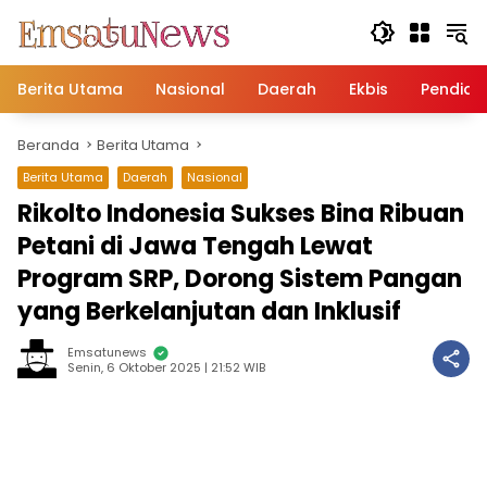
Langsung
ke
konten
Berita Utama
Nasional
Daerah
Ekbis
Pendidi
Beranda
Berita Utama
Berita Utama
Daerah
Nasional
Rikolto Indonesia Sukses Bina Ribuan
Petani di Jawa Tengah Lewat
Program SRP, Dorong Sistem Pangan
yang Berkelanjutan dan Inklusif
Emsatunews
Senin, 6 Oktober 2025 | 21:52 WIB