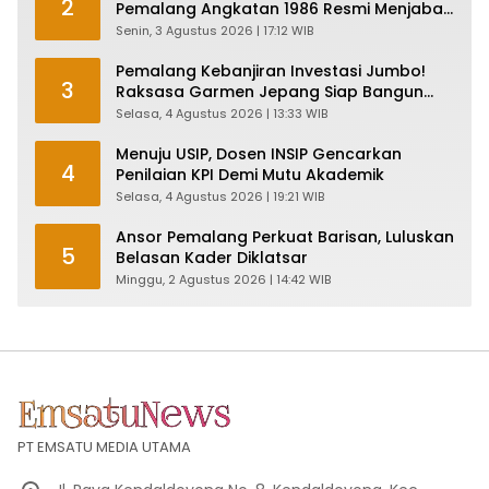
2
Pemalang Angkatan 1986 Resmi Menjabat
Plt Bupati, Inilah Pesan Ketua Asmam 86
Senin, 3 Agustus 2026 | 17:12 WIB
Pemalang Kebanjiran Investasi Jumbo!
3
Raksasa Garmen Jepang Siap Bangun
Pabrik dan Serap Ribuan Tenaga Kerja
Selasa, 4 Agustus 2026 | 13:33 WIB
Menuju USIP, Dosen INSIP Gencarkan
4
Penilaian KPI Demi Mutu Akademik
Selasa, 4 Agustus 2026 | 19:21 WIB
Ansor Pemalang Perkuat Barisan, Luluskan
5
Belasan Kader Diklatsar
Minggu, 2 Agustus 2026 | 14:42 WIB
PT EMSATU MEDIA UTAMA