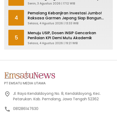
Plt Bupati, Inilah Pesan Ketua Asmam 86
Senin, 3 Agustus 2026 | 17:12 WIB
Pemalang Kebanjiran Investasi Jumbo!
4
Raksasa Garmen Jepang Siap Bangun
Pabrik dan Serap Ribuan Tenaga Kerja
Selasa, 4 Agustus 2026 | 13:33 WIB
Menuju USIP, Dosen INSIP Gencarkan
5
Penilaian KPI Demi Mutu Akademik
Selasa, 4 Agustus 2026 | 19:21 WIB
PT EMSATU MEDIA UTAMA
Jl. Raya Kendaldoyong No. 8, Kendaldoyong, Kec.
Petarukan. Kab. Pemalang, Jawa Tengah 52362
081286147630