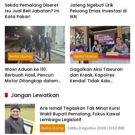
Sekda Pemalang Diseret
Jateng Ngebut! Lirik
Isu Jual Beli Jabatan? Ini
Peluang Emas Investasi di
Kata Pakar!
IKN
Berita Utama
Berita Utama
Wow! Aduan ke 110
Gagalkan Aksi Tawuran
Berbuah Hasil, Pencuri
dan Kreak, Kapolres
Motor Ditangkap dalam
Kendal: Tidak Ada
Hitungan Jam
Toleransi dan Ruang Bagi
Pelaku Kejahatan Jalanan
Jangan Lewatkan
Aris Ismail Tegaskan Tak Minat Kursi
Wakil Bupati Pemalang, Fokus Kawal
Lembaga Legislatif
Berita Utama
Sabtu, 8 Agustus 2026 | 12:52 WIB