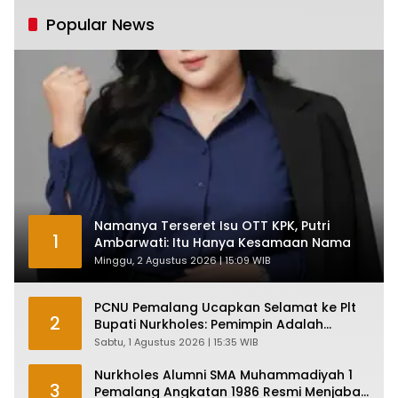
Tumbuh Tapi Rapuh
Popular News
Namanya Terseret Isu OTT KPK, Putri
1
Ambarwati: Itu Hanya Kesamaan Nama
Minggu, 2 Agustus 2026 | 15:09 WIB
PCNU Pemalang Ucapkan Selamat ke Plt
2
Bupati Nurkholes: Pemimpin Adalah
Pelayan Rakyat!
Sabtu, 1 Agustus 2026 | 15:35 WIB
Nurkholes Alumni SMA Muhammadiyah 1
3
Pemalang Angkatan 1986 Resmi Menjabat