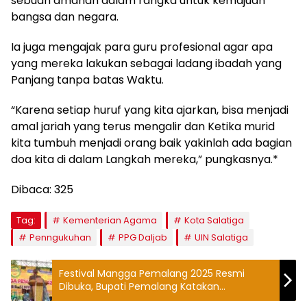
sebuah amanah dalam rangka untuk kemajuan
bangsa dan negara.
Ia juga mengajak para guru profesional agar apa
yang mereka lakukan sebagai ladang ibadah yang
Panjang tanpa batas Waktu.
“Karena setiap huruf yang kita ajarkan, bisa menjadi
amal jariah yang terus mengalir dan Ketika murid
kita tumbuh menjadi orang baik yakinlah ada bagian
doa kita di dalam Langkah mereka,” pungkasnya.*
Dibaca:
325
Tag:
Kementerian Agama
Kota Salatiga
Penngukuhan
PPG Daljab
UIN Salatiga
Festival Mangga Pemalang 2025 Resmi
Dibuka, Bupati Pemalang Katakan
Menyatukan Rasa Menuju Istana