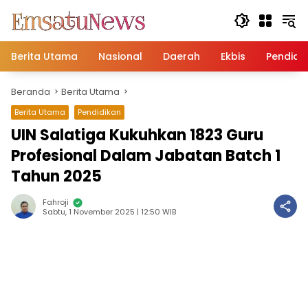
Langsung
ke
konten
Berita Utama
Nasional
Daerah
Ekbis
Pendidi
Beranda
Berita Utama
Berita Utama
Pendidikan
UIN Salatiga Kukuhkan 1823 Guru
Profesional Dalam Jabatan Batch 1
Tahun 2025
Fahroji
Sabtu, 1 November 2025 | 12:50 WIB