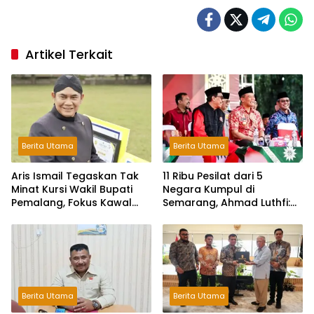
Artikel Terkait
Berita Utama
Berita Utama
Aris Ismail Tegaskan Tak
11 Ribu Pesilat dari 5
Minat Kursi Wakil Bupati
Negara Kumpul di
Pemalang, Fokus Kawal
Semarang, Ahmad Luthfi:
Lembaga Legislatif
Silat Benteng Karakter
Bangsa!
Berita Utama
Berita Utama