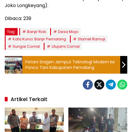
Joko Longkeyang).
Dibaca:
239
Tag:
Banjir Rob
Desa Mojo
Kata Kunci: Banjir Pemalang
Slamet Ramuji
Sungai Comal
Ulujami Comal
Petani Sragen Jemput Teknologi Modern ke
Ponco Tani Kabupaten Pemalang
Artikel Terkait