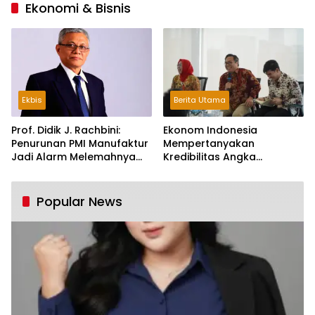
Ekonomi & Bisnis
Ekbis
Berita Utama
Prof. Didik J. Rachbini:
Ekonom Indonesia
Penurunan PMI Manufaktur
Mempertanyakan
Jadi Alarm Melemahnya
Kredibilitas Angka
Industri Nasional
Pertumbuhan 5,61%:
Tumbuh Tapi Rapuh
Popular News