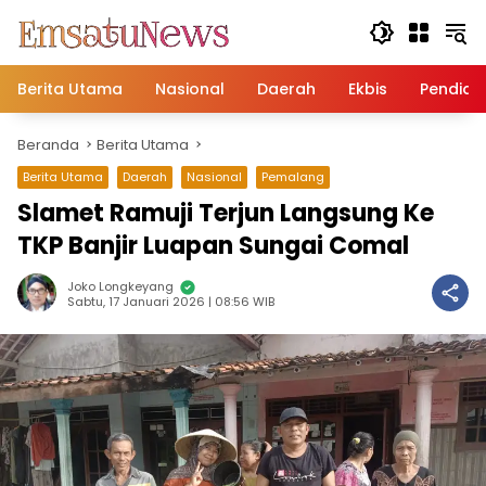
Langsung
ke
konten
Berita Utama
Nasional
Daerah
Ekbis
Pendidi
Beranda
Berita Utama
Berita Utama
Daerah
Nasional
Pemalang
Slamet Ramuji Terjun Langsung Ke
TKP Banjir Luapan Sungai Comal
Joko Longkeyang
Sabtu, 17 Januari 2026 | 08:56 WIB