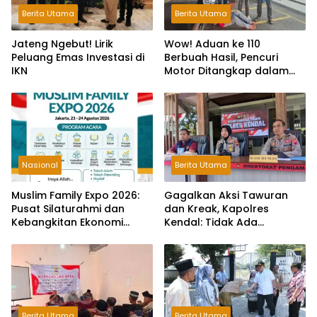
Berita Utama
Berita Utama
Jateng Ngebut! Lirik
Wow! Aduan ke 110
Peluang Emas Investasi di
Berbuah Hasil, Pencuri
IKN
Motor Ditangkap dalam
Hitungan Jam
Nasional
Berita Utama
Muslim Family Expo 2026:
Gagalkan Aksi Tawuran
Pusat Silaturahmi dan
dan Kreak, Kapolres
Kebangkitan Ekonomi
Kendal: Tidak Ada
Keluarga di Jakarta
Toleransi dan Ruang Bagi
Pelaku Kejahatan Jalanan
Berita Utama
Berita Utama