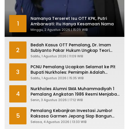
Namanya Terseret Isu OTT KPK, Putri
1
Ambarwati: Itu Hanya Kesamaan Nama
Minggu, 2 Agustus 2026 | 15:09 WIB
Bedah Kasus OTT Pemalang, Dr. Imam
2
Subiyanto Pakar Hukum Ungkap Teori
Penyertaan KPK
Sabtu, 1 Agustus 2026 | 11:09 WIB
PCNU Pemalang Ucapkan Selamat ke Plt
3
Bupati Nurkholes: Pemimpin Adalah
Pelayan Rakyat!
Sabtu, 1 Agustus 2026 | 15:35 WIB
Nurkholes Alumni SMA Muhammadiyah 1
4
Pemalang Angkatan 1986 Resmi Menjabat
Plt Bupati, Inilah Pesan Ketua Asmam 86
Senin, 3 Agustus 2026 | 17:12 WIB
Pemalang Kebanjiran Investasi Jumbo!
5
Raksasa Garmen Jepang Siap Bangun
Pabrik dan Serap Ribuan Tenaga Kerja
Selasa, 4 Agustus 2026 | 13:33 WIB