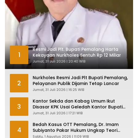
Resmi Jadi Plt. Bupati Pemalang Harta
1
Kekayaan Nurkholes Sentuh Rp 12 Miliar
Jumat, 31 Juli 2026 | 20:40 WIB
Nurkholes Resmi Jadi Plt Bupati Pemalang,
2
Pelayanan Publik Dijamin Tetap Lancar
Jumat, 31 Juli 2026 | 16:25 WIB
Kantor Sekda dan Kabag Umum Ikut
3
Disasar KPK Usai Geledah Kantor Bupati
Pemalang
Jumat, 31 Juli 2026 | 17:21 WIB
Bedah Kasus OTT Pemalang, Dr. Imam
4
Subiyanto Pakar Hukum Ungkap Teori
Penyertaan KPK
Sabtu, 1 Agustus 2026 | 11:09 WIB