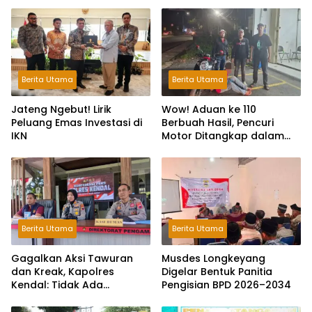
Berita Utama
Berita Utama
Jateng Ngebut! Lirik
Wow! Aduan ke 110
Peluang Emas Investasi di
Berbuah Hasil, Pencuri
IKN
Motor Ditangkap dalam
Hitungan Jam
Berita Utama
Berita Utama
Gagalkan Aksi Tawuran
Musdes Longkeyang
dan Kreak, Kapolres
Digelar Bentuk Panitia
Kendal: Tidak Ada
Pengisian BPD 2026–2034
Toleransi dan Ruang Bagi
Pelaku Kejahatan Jalanan