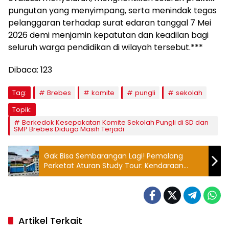
pungutan yang menyimpang, serta menindak tegas
pelanggaran terhadap surat edaran tanggal 7 Mei
2026 demi menjamin kepatutan dan keadilan bagi
seluruh warga pendidikan di wilayah tersebut.***
Dibaca:
123
Tag:
Brebes
komite
pungli
sekolah
Topik:
Berkedok Kesepakatan Komite Sekolah Pungli di SD dan
SMP Brebes Diduga Masih Terjadi
Gak Bisa Sembarangan Lagi! Pemalang
Perketat Aturan Study Tour: Kendaraan
Wajib Lulus Uji KIR dan Tanpa Paksaan Biaya
Artikel Terkait