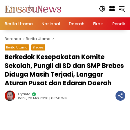
Langsung
ke
konten
Berita Utama
Nasional
Daerah
Ekbis
Pendidi
Beranda
Berita Utama
Berita Utama
Brebes
Berkedok Kesepakatan Komite
Sekolah, Pungli di SD dan SMP Brebes
Diduga Masih Terjadi, Langgar
Aturan Pusat dan Edaran Daerah
Eryanto
Rabu, 20 Mei 2026 | 08:50 WIB