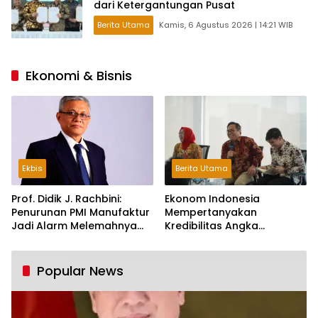
dari Ketergantungan Pusat
Berita Utama
Kamis, 6 Agustus 2026 | 14:21 WIB
Ekonomi & Bisnis
Ekbis
Berita Utama
Prof. Didik J. Rachbini:
Ekonom Indonesia
Penurunan PMI Manufaktur
Mempertanyakan
Jadi Alarm Melemahnya
Kredibilitas Angka
Industri Nasional
Pertumbuhan 5,61%:
Tumbuh Tapi Rapuh
Popular News