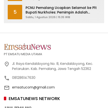
PCNU Pemalang Ucapkan Selamat ke Plt
5
Bupati Nurkholes: Pemimpin Adalah
Pelayan Rakyat!
Sabtu, 1 Agustus 2026 | 15:35 WIB
PT EMSATU MEDIA UTAMA
Jl. Raya Kendaldoyong No. 8, Kendaldoyong, Kec.
Petarukan. Kab. Pemalang, Jawa Tengah 52362
081286147630
emsatucom@gmail.com
EMSATUNEWS NETWORK
JUNAL PEMALANG