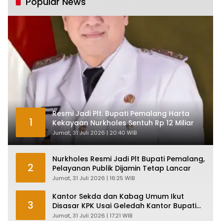
Popular News
Resmi Jadi Plt. Bupati Pemalang Harta
1
Kekayaan Nurkholes Sentuh Rp 12 Miliar
Jumat, 31 Juli 2026 | 20:40 WIB
Nurkholes Resmi Jadi Plt Bupati Pemalang,
2
Pelayanan Publik Dijamin Tetap Lancar
Jumat, 31 Juli 2026 | 16:25 WIB
Kantor Sekda dan Kabag Umum Ikut
3
Disasar KPK Usai Geledah Kantor Bupati
Pemalang
Jumat, 31 Juli 2026 | 17:21 WIB