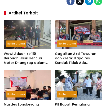
Artikel Terkait
Berita Utama
Berita Utama
Wow! Aduan ke 110
Gagalkan Aksi Tawuran
Berbuah Hasil, Pencuri
dan Kreak, Kapolres
Motor Ditangkap dalam
Kendal: Tidak Ada
Hitungan Jam
Toleransi dan Ruang Bagi
Pelaku Kejahatan Jalanan
Berita Utama
Berita Utama
Musdes Longkeyang
Plt Bupati Pemalang