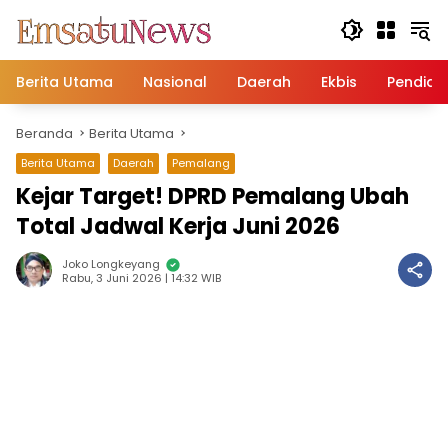
Langsung
ke
konten
Berita Utama
Nasional
Daerah
Ekbis
Pendidi
Beranda
Berita Utama
Berita Utama
Daerah
Pemalang
Kejar Target! DPRD Pemalang Ubah
Total Jadwal Kerja Juni 2026
Joko Longkeyang
Rabu, 3 Juni 2026 | 14:32 WIB