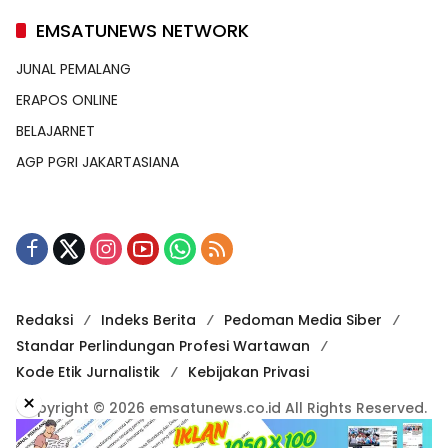
EMSATUNEWS NETWORK
JUNAL PEMALANG
ERAPOS ONLINE
BELAJARNET
AGP PGRI JAKARTASIANA
Redaksi
Indeks Berita
Pedoman Media Siber
Standar Perlindungan Profesi Wartawan
Kode Etik Jurnalistik
Kebijakan Privasi
×
Copyright © 2026 emsatunews.co.id All Rights Reserved.