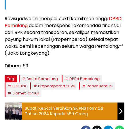
​Revisi jadwal ini menjadi bukti komitmen tinggi
DPRD
Pemalang
dalam merespons rekomendasi finansial
dari BPK secara transparan, sekaligus memastikan
payung hukum lokal (Propemperda) selesai tepat
waktu demi kepentingan seluruh warga Pemalang.**
( Joko Longkeyang).
Dibaca:
69
Tag:
Berita Pemalang
DPRd Pemalang
LHP BPK
Propemperda 2026
Rapat Bamus.
Slamet Ramuji
Bupati Kendal Serahkan SK PNS Formasi
Tahun 2024 Kepada 569 Orang