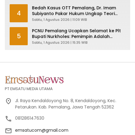
Bedah Kasus OTT Pemalang, Dr. Imam
4
Subiyanto Pakar Hukum Ungkap Teori
Penyertaan KPK
Sabtu, 1 Agustus 2026 | 11:09 WIB
PCNU Pemalang Ucapkan Selamat ke Plt
5
Bupati Nurkholes: Pemimpin Adalah
Pelayan Rakyat!
Sabtu, 1 Agustus 2026 | 15:35 WIB
PT EMSATU MEDIA UTAMA
Jl. Raya Kendaldoyong No. 8, Kendaldoyong, Kec.
Petarukan. Kab. Pemalang, Jawa Tengah 52362
081286147630
emsatucom@gmail.com