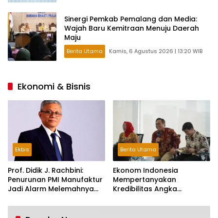
Sinergi Pemkab Pemalang dan Media:
Wajah Baru Kemitraan Menuju Daerah
Maju
Berita Utama
Kamis, 6 Agustus 2026 | 13:20 WIB
Ekonomi & Bisnis
Ekbis
Berita Utama
Prof. Didik J. Rachbini:
Ekonom Indonesia
Penurunan PMI Manufaktur
Mempertanyakan
Jadi Alarm Melemahnya
Kredibilitas Angka
Industri Nasional
Pertumbuhan 5,61%:
Tumbuh Tapi Rapuh