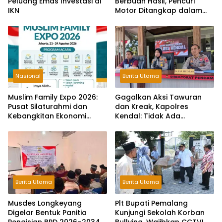
Peluang Emas Investasi di
Berbuah Hasil, Pencuri
IKN
Motor Ditangkap dalam
Hitungan Jam
Nasional
Berita Utama
Muslim Family Expo 2026:
Gagalkan Aksi Tawuran
Pusat Silaturahmi dan
dan Kreak, Kapolres
Kebangkitan Ekonomi
Kendal: Tidak Ada
Keluarga di Jakarta
Toleransi dan Ruang Bagi
Pelaku Kejahatan Jalanan
Berita Utama
Berita Utama
Musdes Longkeyang
Plt Bupati Pemalang
Digelar Bentuk Panitia
Kunjungi Sekolah Korban