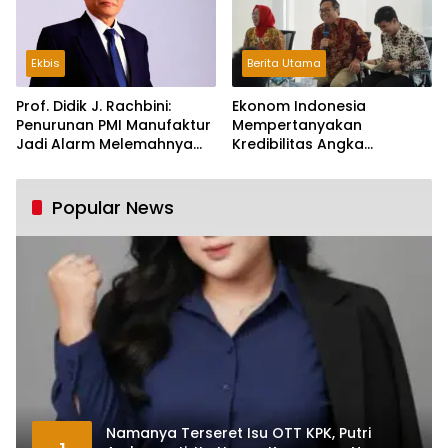
Ekbis
Berita Utama
Prof. Didik J. Rachbini:
Ekonom Indonesia
Penurunan PMI Manufaktur
Mempertanyakan
Jadi Alarm Melemahnya
Kredibilitas Angka
Industri Nasional
Pertumbuhan 5,61%:
Tumbuh Tapi Rapuh
Popular News
Namanya Terseret Isu OTT KPK, Putri