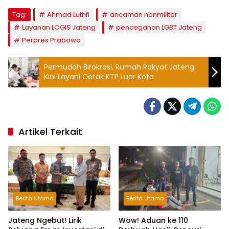
Tag:
Ahmad Luthfi
ancaman nonmiliter
Layanan LOGIS Jateng
pencegahan LGBT Jateng
Perpres Prabowo
Permudah Birokrasi, Rumah Rakyat Jateng
Kini Layani Cetak KTP Luar Kota
Artikel Terkait
Berita Utama
Berita Utama
Jateng Ngebut! Lirik
Wow! Aduan ke 110