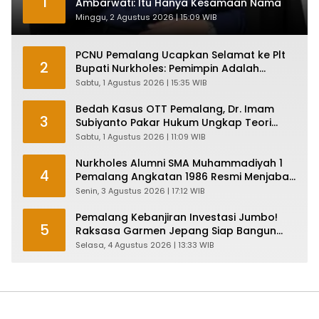
1
Ambarwati: Itu Hanya Kesamaan Nama
Minggu, 2 Agustus 2026 | 15:09 WIB
PCNU Pemalang Ucapkan Selamat ke Plt
2
Bupati Nurkholes: Pemimpin Adalah
Pelayan Rakyat!
Sabtu, 1 Agustus 2026 | 15:35 WIB
Bedah Kasus OTT Pemalang, Dr. Imam
3
Subiyanto Pakar Hukum Ungkap Teori
Penyertaan KPK
Sabtu, 1 Agustus 2026 | 11:09 WIB
Nurkholes Alumni SMA Muhammadiyah 1
4
Pemalang Angkatan 1986 Resmi Menjabat
Plt Bupati, Inilah Pesan Ketua Asmam 86
Senin, 3 Agustus 2026 | 17:12 WIB
Pemalang Kebanjiran Investasi Jumbo!
5
Raksasa Garmen Jepang Siap Bangun
Pabrik dan Serap Ribuan Tenaga Kerja
Selasa, 4 Agustus 2026 | 13:33 WIB