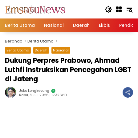
Langsung
ke
konten
Berita Utama
Nasional
Daerah
Ekbis
Pendidi
Beranda
Berita Utama
Berita Utama
Daerah
Nasional
Dukung Perpres Prabowo, Ahmad
Luthfi Instruksikan Pencegahan LGBT
di Jateng
Joko Longkeyang
Rabu, 8 Juli 2026 | 17:32 WIB