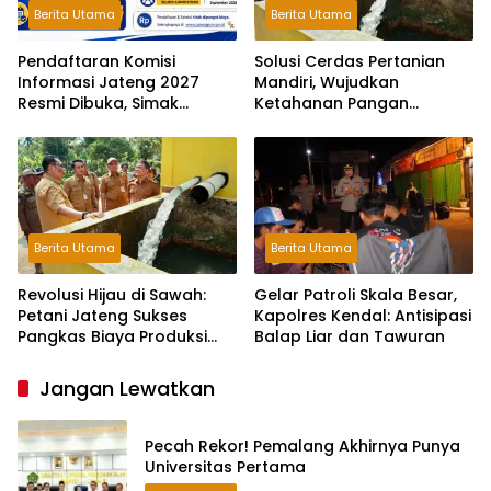
Berita Utama
Berita Utama
Pendaftaran Komisi
Solusi Cerdas Pertanian
Informasi Jateng 2027
Mandiri, Wujudkan
Resmi Dibuka, Simak
Ketahanan Pangan
Syaratnya!
Berkelanjutan Gunakan
Pompa Surya.
Berita Utama
Berita Utama
Revolusi Hijau di Sawah:
Gelar Patroli Skala Besar,
Petani Jateng Sukses
Kapolres Kendal: Antisipasi
Pangkas Biaya Produksi
Balap Liar dan Tawuran
Berkat Pompa Surya
Jangan Lewatkan
Pecah Rekor! Pemalang Akhirnya Punya
Universitas Pertama