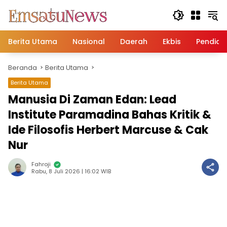
Langsung
ke
konten
Berita Utama
Nasional
Daerah
Ekbis
Pendidi
Beranda
Berita Utama
Berita Utama
Manusia Di Zaman Edan: Lead
Institute Paramadina Bahas Kritik &
Ide Filosofis Herbert Marcuse & Cak
Nur
Fahroji
Rabu, 8 Juli 2026 | 16:02 WIB