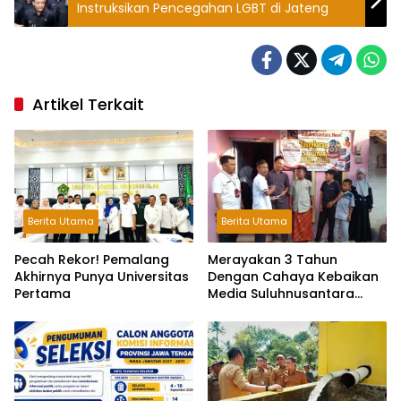
Instruksikan Pencegahan LGBT di Jateng
Artikel Terkait
Berita Utama
Berita Utama
Pecah Rekor! Pemalang
Merayakan 3 Tahun
Akhirnya Punya Universitas
Dengan Cahaya Kebaikan
Pertama
Media Suluhnusantara
Gelar Tasyakuran dan
Santunan Anak Yatim