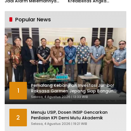
Jadi Alarm Melemahnya
Kredibilitas Angka
Industri Nasional
Pertumbuhan 5,61%:
Tumbuh Tapi Rapuh
Popular News
Pemalang Kebanjiran Investasi Jumbo!
1
Raksasa Garmen Jepang Siap Bangun
Pabrik dan Serap Ribuan Tenaga Kerja
Selasa, 4 Agustus 2026 | 13:33 WIB
Menuju USIP, Dosen INSIP Gencarkan
2
Penilaian KPI Demi Mutu Akademik
Selasa, 4 Agustus 2026 | 19:21 WIB