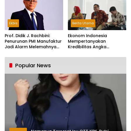
Ekbis
Berita Utama
Prof. Didik J. Rachbini:
Ekonom Indonesia
Penurunan PMI Manufaktur
Mempertanyakan
Jadi Alarm Melemahnya
Kredibilitas Angka
Industri Nasional
Pertumbuhan 5,61%:
Tumbuh Tapi Rapuh
Popular News