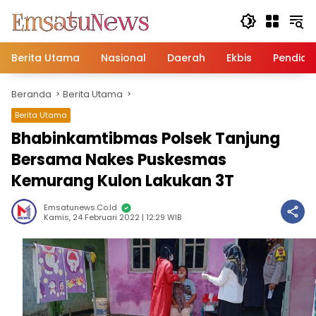
Langsung
ke
konten
Berita Utama
Nasional
Daerah
Ekbis
Pendidi
Beranda
Berita Utama
Berita Utama
Bhabinkamtibmas Polsek Tanjung
Bersama Nakes Puskesmas
Kemurang Kulon Lakukan 3T
Emsatunews.co.id
Kamis, 24 Februari 2022 | 12:29 WIB