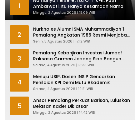
Namanya Terseret Isu OTT KPK, Putri
1
Ambarwati: Itu Hanya Kesamaan Nama
Minggu, 2 Agustus 2026 | 15:09 WIB
Nurkholes Alumni SMA Muhammadiyah 1
2
Pemalang Angkatan 1986 Resmi Menjabat
Plt Bupati, Inilah Pesan Ketua Asmam 86
Senin, 3 Agustus 2026 | 17:12 WIB
Pemalang Kebanjiran Investasi Jumbo!
3
Raksasa Garmen Jepang Siap Bangun
Pabrik dan Serap Ribuan Tenaga Kerja
Selasa, 4 Agustus 2026 | 13:33 WIB
Menuju USIP, Dosen INSIP Gencarkan
4
Penilaian KPI Demi Mutu Akademik
Selasa, 4 Agustus 2026 | 19:21 WIB
Ansor Pemalang Perkuat Barisan, Luluskan
5
Belasan Kader Diklatsar
Minggu, 2 Agustus 2026 | 14:42 WIB