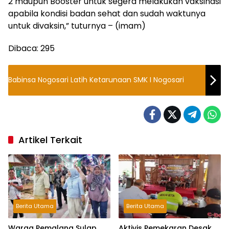
2 maupun Booster untuk segera melakukan vaksinasi
apabila kondisi badan sehat dan sudah waktunya
untuk divaksin,” tuturnya – (imam)
Dibaca:
295
Babinsa Nogosari Latih Ketarunaan SMK I Nogosari
Artikel Terkait
Berita Utama
Berita Utama
Warga Pemalang Sulap
Aktivis Pemekaran Desak