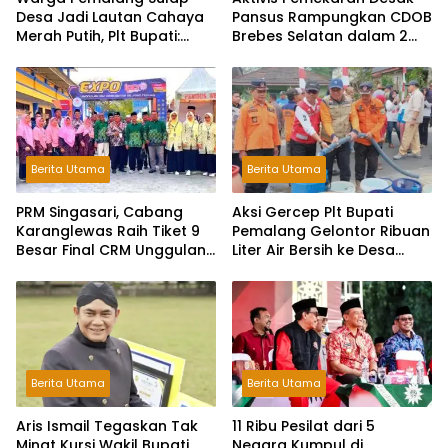
Desa Jadi Lautan Cahaya
Pansus Rampungkan CDOB
Merah Putih, Plt Bupati:
Brebes Selatan dalam 2
Kreativitas Luar Biasa!
Bulan dan Sampaikan
Tritura
Berita Utama
Berita Utama
PRM Singasari, Cabang
Aksi Gercep Plt Bupati
Karanglewas Raih Tiket 9
Pemalang Gelontor Ribuan
Besar Final CRM Unggulan
Liter Air Bersih ke Desa
Jateng 2026
Terdampak Kekeringan
Berita Utama
Berita Utama
Aris Ismail Tegaskan Tak
11 Ribu Pesilat dari 5
Minat Kursi Wakil Bupati
Negara Kumpul di