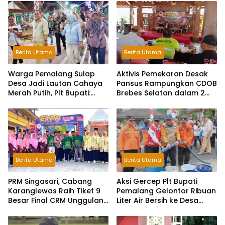
Berita Utama
Berita Utama
Warga Pemalang Sulap
Aktivis Pemekaran Desak
Desa Jadi Lautan Cahaya
Pansus Rampungkan CDOB
Merah Putih, Plt Bupati:
Brebes Selatan dalam 2
Kreativitas Luar Biasa!
Bulan dan Sampaikan
Tritura
Berita Utama
Berita Utama
PRM Singasari, Cabang
Aksi Gercep Plt Bupati
Karanglewas Raih Tiket 9
Pemalang Gelontor Ribuan
Besar Final CRM Unggulan
Liter Air Bersih ke Desa
Jateng 2026
Terdampak Kekeringan