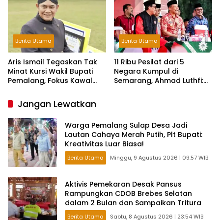
Berita Utama
Berita Utama
Aris Ismail Tegaskan Tak
11 Ribu Pesilat dari 5
Minat Kursi Wakil Bupati
Negara Kumpul di
Pemalang, Fokus Kawal
Semarang, Ahmad Luthfi:
Lembaga Legislatif
Silat Benteng Karakter
Bangsa!
Jangan Lewatkan
Warga Pemalang Sulap Desa Jadi
Lautan Cahaya Merah Putih, Plt Bupati:
Kreativitas Luar Biasa!
Berita Utama
Minggu, 9 Agustus 2026 | 09:57 WIB
Aktivis Pemekaran Desak Pansus
Rampungkan CDOB Brebes Selatan
dalam 2 Bulan dan Sampaikan Tritura
Berita Utama
Sabtu, 8 Agustus 2026 | 23:54 WIB