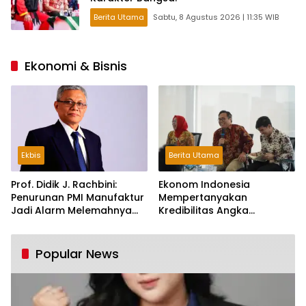
Berita Utama
Sabtu, 8 Agustus 2026 | 11:35 WIB
Ekonomi & Bisnis
Ekbis
Berita Utama
Prof. Didik J. Rachbini:
Ekonom Indonesia
Penurunan PMI Manufaktur
Mempertanyakan
Jadi Alarm Melemahnya
Kredibilitas Angka
Industri Nasional
Pertumbuhan 5,61%:
Tumbuh Tapi Rapuh
Popular News