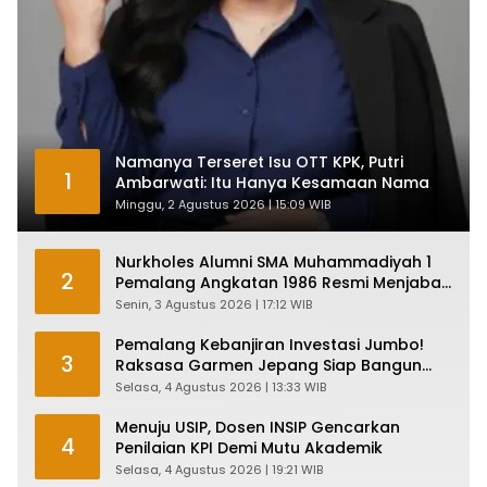
Namanya Terseret Isu OTT KPK, Putri
1
Ambarwati: Itu Hanya Kesamaan Nama
Minggu, 2 Agustus 2026 | 15:09 WIB
Nurkholes Alumni SMA Muhammadiyah 1
2
Pemalang Angkatan 1986 Resmi Menjabat
Plt Bupati, Inilah Pesan Ketua Asmam 86
Senin, 3 Agustus 2026 | 17:12 WIB
Pemalang Kebanjiran Investasi Jumbo!
3
Raksasa Garmen Jepang Siap Bangun
Pabrik dan Serap Ribuan Tenaga Kerja
Selasa, 4 Agustus 2026 | 13:33 WIB
Menuju USIP, Dosen INSIP Gencarkan
4
Penilaian KPI Demi Mutu Akademik
Selasa, 4 Agustus 2026 | 19:21 WIB