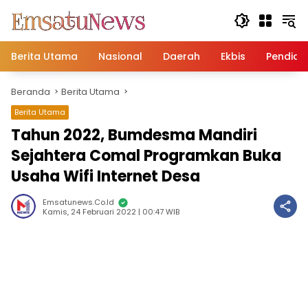
Langsung
ke
konten
Berita Utama
Nasional
Daerah
Ekbis
Pendidi
Beranda
Berita Utama
Berita Utama
Tahun 2022, Bumdesma Mandiri
Sejahtera Comal Programkan Buka
Usaha Wifi Internet Desa
Emsatunews.co.id
Kamis, 24 Februari 2022 | 00:47 WIB