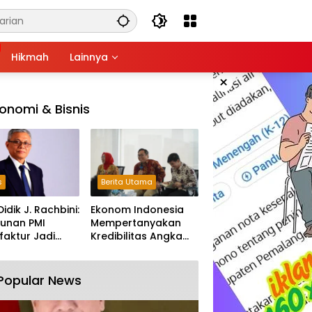
Hikmah
Lainnya
×
onomi & Bisnis
s
Berita Utama
Didik J. Rachbini:
Ekonom Indonesia
unan PMI
Mempertanyakan
aktur Jadi
Kredibilitas Angka
m Melemahnya
Pertumbuhan 5,61%:
tri Nasional
Tumbuh Tapi Rapuh
Popular News