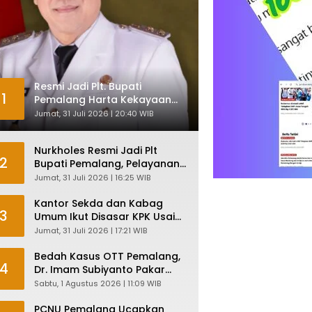
Resmi Jadi Plt. Bupati
1
Pemalang Harta Kekayaan
Nurkholes Sentuh Rp 12 Miliar
Jumat, 31 Juli 2026 | 20:40 WIB
Nurkholes Resmi Jadi Plt
2
Bupati Pemalang, Pelayanan
Publik Dijamin Tetap Lancar
Jumat, 31 Juli 2026 | 16:25 WIB
Kantor Sekda dan Kabag
3
Umum Ikut Disasar KPK Usai
Geledah Kantor Bupati
Jumat, 31 Juli 2026 | 17:21 WIB
Pemalang
Bedah Kasus OTT Pemalang,
4
Dr. Imam Subiyanto Pakar
Hukum Ungkap Teori
Sabtu, 1 Agustus 2026 | 11:09 WIB
Penyertaan KPK
PCNU Pemalang Ucapkan