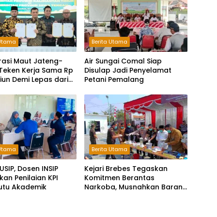
 Utama
Berita Utama
rasi Maut Jateng-
Air Sungai Comal Siap
 Teken Kerja Sama Rp
Disulap Jadi Penyelamat
iliun Demi Lepas dari
Petani Pemalang
antungan Pusat
 Utama
Berita Utama
USIP, Dosen INSIP
Kejari Brebes Tegaskan
an Penilaian KPI
Komitmen Berantas
utu Akademik
Narkoba, Musnahkan Barang
Bukti 30 Perkara