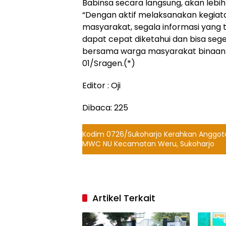
Babinsa secara langsung, akan lebih
“Dengan aktif melaksanakan kegia
masyarakat, segala informasi yang t
dapat cepat diketahui dan bisa sege
bersama warga masyarakat binaann
01/Sragen.(*)
Editor : Oji
Dibaca:
225
Kodim 0726/Sukoharjo Kerahkan Anggo
MWC NU Kecamatan Weru, Sukoharjo
Artikel Terkait