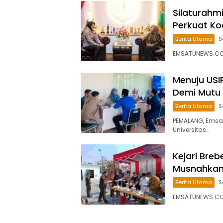
Silaturahm
Perkuat Ko
Berita Utama
S
EMSATUNEWS.CO.
Menuju USIP
Demi Mutu
Berita Utama
S
PEMALANG, Emsa
Universitas…
Kejari Bre
Musnahkan 
Berita Utama
S
EMSATUNEWS.CO.