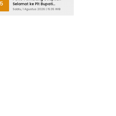
5
Selamat ke Plt Bupati
Nurkholes: Pemimpin Adalah
Sabtu, 1 Agustus 2026 | 15:35 WIB
Pelayan Rakyat!