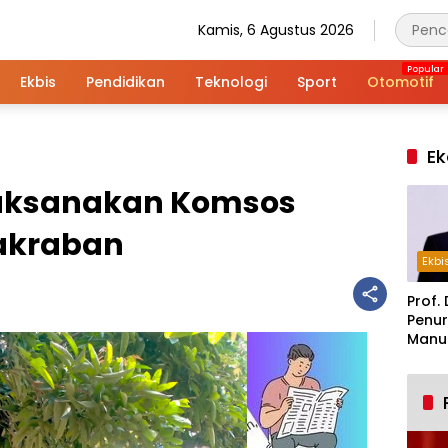
Kamis, 6 Agustus 2026
Ekbis
Pendidikan
Teknologi
Sport
Otomotif
Ek
Laksanakan Komsos
akraban
Ekbi
Prof. 
Penur
Manuf
Alar
Indus