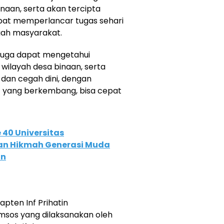
inaan, serta akan tercipta
pat memperlancar tugas sehari
gah masyarakat.
a juga dapat mengetahui
 wilayah desa binaan, serta
 dan cegah dini, dengan
f yang berkembang, bisa cepat
 40 Universitas
dan Hikmah Generasi Muda
an
pten Inf Prihatin
sos yang dilaksanakan oleh