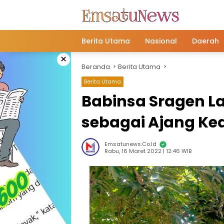
Langsung
ke
konten
Berita Utama
Nasional
Daerah
×
Beranda
Berita Utama
Berita Utama
Babinsa Sragen 
sebagai Ajang Ke
Emsatunews.co.id
Rabu, 16 Maret 2022 | 12:46 WIB