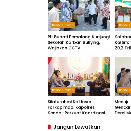
Berita Utama
Berita
Plt Bupati Pemalang Kunjungi
Kolabo
Sekolah Korban Bullying,
Kaltim:
Wajibkan CCTV!
20,2 Tr
Keterg
Berita Utama
Berita
Silaturahmi Ke Unsur
Menuju 
Forkopimda, Kapolres
Gencark
Kendal: Perkuat Koordinasi
Demi M
dan Kerjasama
Jangan Lewatkan