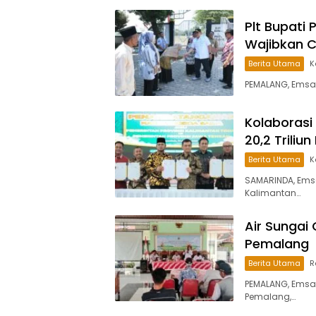
Plt Bupati 
Wajibkan 
Berita Utama
K
PEMALANG, Emsa
Kolaborasi
20,2 Trili
Berita Utama
K
SAMARINDA, Ems
Kalimantan…
Air Sungai
Pemalang
Berita Utama
R
PEMALANG, Emsa
Pemalang,…