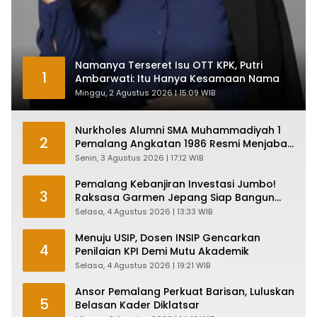
Namanya Terseret Isu OTT KPK, Putri
1
Ambarwati: Itu Hanya Kesamaan Nama
Minggu, 2 Agustus 2026 | 15:09 WIB
Nurkholes Alumni SMA Muhammadiyah 1
2
Pemalang Angkatan 1986 Resmi Menjabat
Plt Bupati, Inilah Pesan Ketua Asmam 86
Senin, 3 Agustus 2026 | 17:12 WIB
Pemalang Kebanjiran Investasi Jumbo!
3
Raksasa Garmen Jepang Siap Bangun
Pabrik dan Serap Ribuan Tenaga Kerja
Selasa, 4 Agustus 2026 | 13:33 WIB
Menuju USIP, Dosen INSIP Gencarkan
4
Penilaian KPI Demi Mutu Akademik
Selasa, 4 Agustus 2026 | 19:21 WIB
Ansor Pemalang Perkuat Barisan, Luluskan
5
Belasan Kader Diklatsar