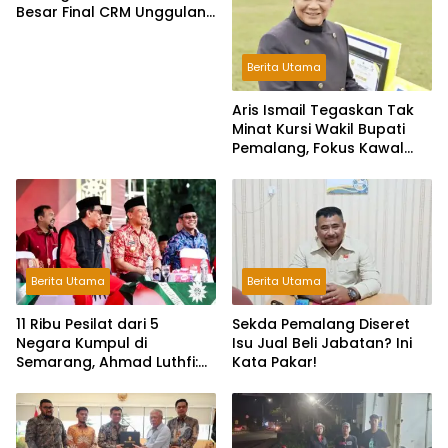
Besar Final CRM Unggulan
Jateng 2026
Berita Utama
Aris Ismail Tegaskan Tak
Minat Kursi Wakil Bupati
Pemalang, Fokus Kawal
Lembaga Legislatif
Berita Utama
Berita Utama
11 Ribu Pesilat dari 5
Sekda Pemalang Diseret
Negara Kumpul di
Isu Jual Beli Jabatan? Ini
Semarang, Ahmad Luthfi:
Kata Pakar!
Silat Benteng Karakter
Bangsa!