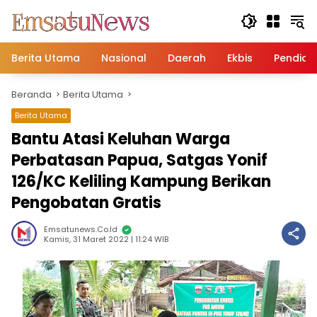
Langsung
ke
konten
Berita Utama
Nasional
Daerah
Ekbis
Pendidi
Beranda
Berita Utama
Berita Utama
Bantu Atasi Keluhan Warga
Perbatasan Papua, Satgas Yonif
126/KC Keliling Kampung Berikan
Pengobatan Gratis
Emsatunews.co.id
Kamis, 31 Maret 2022 | 11:24 WIB