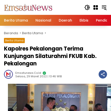
Langsung
ke
konten
Berita Utama
Nasional
Daerah
Ekbis
Pendidi
Beranda
Berita Utama
Berita Utama
Kapolres Pekalongan Terima
Kunjungan Silaturahmi FKUB Kab.
Pekalongan
Emsatunews.co.id
Selasa, 29 Maret 2022 | 13:46 WIB