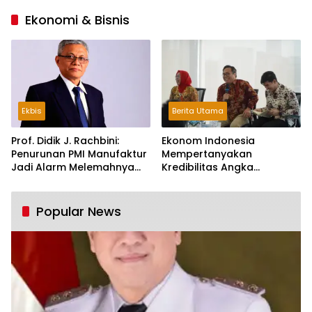
Ekonomi & Bisnis
Ekbis
Berita Utama
Prof. Didik J. Rachbini:
Ekonom Indonesia
Penurunan PMI Manufaktur
Mempertanyakan
Jadi Alarm Melemahnya
Kredibilitas Angka
Industri Nasional
Pertumbuhan 5,61%:
Tumbuh Tapi Rapuh
Popular News