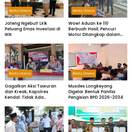
Berita Utama
Berita Utama
Jateng Ngebut! Lirik
Wow! Aduan ke 110
Peluang Emas Investasi di
Berbuah Hasil, Pencuri
IKN
Motor Ditangkap dalam
Hitungan Jam
Berita Utama
Berita Utama
Gagalkan Aksi Tawuran
Musdes Longkeyang
dan Kreak, Kapolres
Digelar Bentuk Panitia
Kendal: Tidak Ada
Pengisian BPD 2026–2034
Toleransi dan Ruang Bagi
Pelaku Kejahatan Jalanan