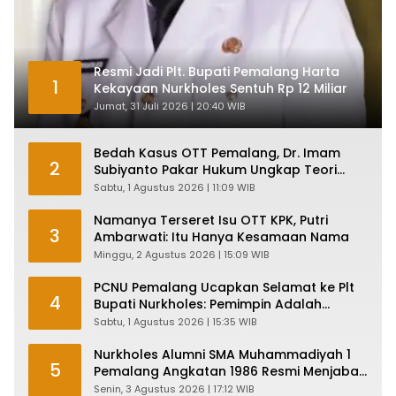
Resmi Jadi Plt. Bupati Pemalang Harta
1
Kekayaan Nurkholes Sentuh Rp 12 Miliar
Jumat, 31 Juli 2026 | 20:40 WIB
Bedah Kasus OTT Pemalang, Dr. Imam
2
Subiyanto Pakar Hukum Ungkap Teori
Penyertaan KPK
Sabtu, 1 Agustus 2026 | 11:09 WIB
Namanya Terseret Isu OTT KPK, Putri
3
Ambarwati: Itu Hanya Kesamaan Nama
Minggu, 2 Agustus 2026 | 15:09 WIB
PCNU Pemalang Ucapkan Selamat ke Plt
4
Bupati Nurkholes: Pemimpin Adalah
Pelayan Rakyat!
Sabtu, 1 Agustus 2026 | 15:35 WIB
Nurkholes Alumni SMA Muhammadiyah 1
5
Pemalang Angkatan 1986 Resmi Menjabat
Plt Bupati, Inilah Pesan Ketua Asmam 86
Senin, 3 Agustus 2026 | 17:12 WIB