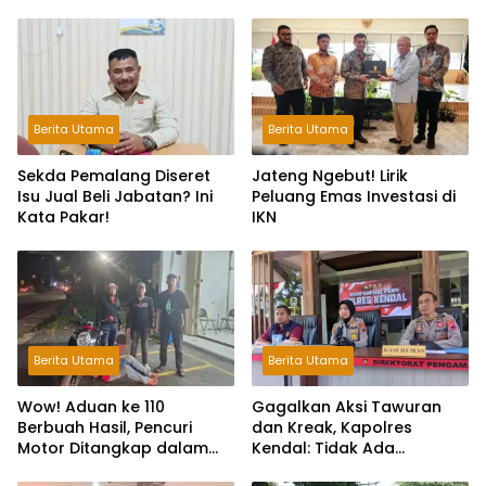
Berita Utama
Berita Utama
Sekda Pemalang Diseret
Jateng Ngebut! Lirik
Isu Jual Beli Jabatan? Ini
Peluang Emas Investasi di
Kata Pakar!
IKN
Berita Utama
Berita Utama
Wow! Aduan ke 110
Gagalkan Aksi Tawuran
Berbuah Hasil, Pencuri
dan Kreak, Kapolres
Motor Ditangkap dalam
Kendal: Tidak Ada
Hitungan Jam
Toleransi dan Ruang Bagi