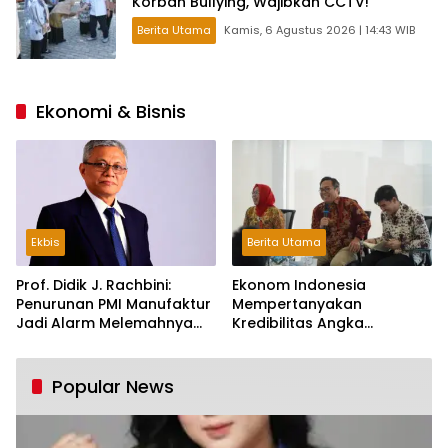
Korban Bullying, Wajibkan CCTV!
Berita Utama
Kamis, 6 Agustus 2026 | 14:43 WIB
Ekonomi & Bisnis
Ekbis
Berita Utama
Prof. Didik J. Rachbini:
Ekonom Indonesia
Penurunan PMI Manufaktur
Mempertanyakan
Jadi Alarm Melemahnya
Kredibilitas Angka
Industri Nasional
Pertumbuhan 5,61%:
Tumbuh Tapi Rapuh
Popular News