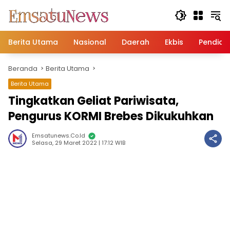
Langsung
ke
konten
Berita Utama
Nasional
Daerah
Ekbis
Pendidi
Beranda
Berita Utama
Berita Utama
Tingkatkan Geliat Pariwisata,
Pengurus KORMI Brebes Dikukuhkan
Emsatunews.co.id
Selasa, 29 Maret 2022 | 17:12 WIB