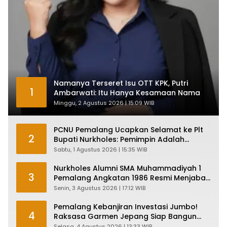
Namanya Terseret Isu OTT KPK, Putri
1
Ambarwati: Itu Hanya Kesamaan Nama
Minggu, 2 Agustus 2026 | 15:09 WIB
PCNU Pemalang Ucapkan Selamat ke Plt
2
Bupati Nurkholes: Pemimpin Adalah
Pelayan Rakyat!
Sabtu, 1 Agustus 2026 | 15:35 WIB
Nurkholes Alumni SMA Muhammadiyah 1
3
Pemalang Angkatan 1986 Resmi Menjabat
Plt Bupati, Inilah Pesan Ketua Asmam 86
Senin, 3 Agustus 2026 | 17:12 WIB
Pemalang Kebanjiran Investasi Jumbo!
4
Raksasa Garmen Jepang Siap Bangun
Pabrik dan Serap Ribuan Tenaga Kerja
Selasa, 4 Agustus 2026 | 13:33 WIB