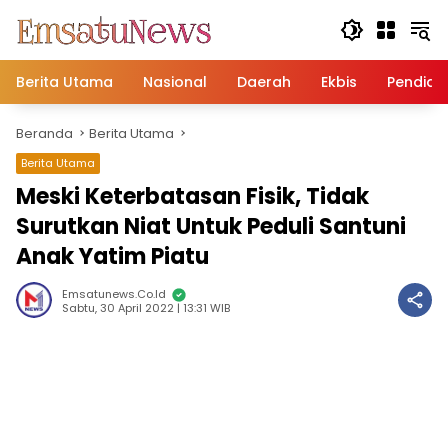
Langsung
ke
konten
Berita Utama
Nasional
Daerah
Ekbis
Pendidi
Beranda
Berita Utama
Berita Utama
Meski Keterbatasan Fisik, Tidak
Surutkan Niat Untuk Peduli Santuni
Anak Yatim Piatu
Emsatunews.co.id
Sabtu, 30 April 2022 | 13:31 WIB