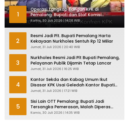
Operasi Tangkap Tangan KPK di
1
Pemalang: Bupati dan Staf Komisi
Antirasuah Ditetapkan Tersangka
Kamis, 30 Juli 2026 | 14:08 WIB
Resmi Jadi Plt. Bupati Pemalang Harta
2
Kekayaan Nurkholes Sentuh Rp 12 Miliar
Jumat, 31 Juli 2026 | 20:40 WIB
Nurkholes Resmi Jadi Plt Bupati Pemalang,
3
Pelayanan Publik Dijamin Tetap Lancar
Jumat, 31 Juli 2026 | 16:25 WIB
Kantor Sekda dan Kabag Umum Ikut
4
Disasar KPK Usai Geledah Kantor Bupati
Pemalang
Jumat, 31 Juli 2026 | 17:21 WIB
Sisi Lain OTT Pemalang: Bupati Jadi
5
Tersangka Pemerasan, Malah Diperas
Oknum Pegawai KPK
Kamis, 30 Juli 2026 | 14:35 WIB