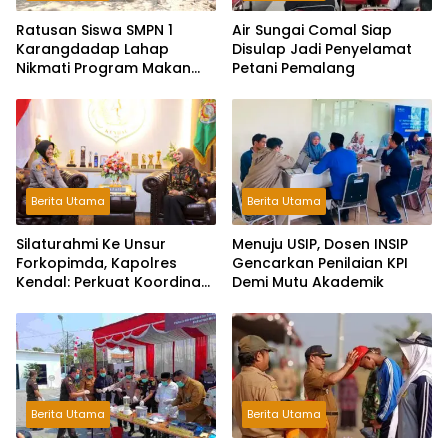
Ratusan Siswa SMPN 1
Air Sungai Comal Siap
Karangdadap Lahap
Disulap Jadi Penyelamat
Nikmati Program Makan
Petani Pemalang
Bergizi Gratis
Berita Utama
Berita Utama
Silaturahmi Ke Unsur
Menuju USIP, Dosen INSIP
Forkopimda, Kapolres
Gencarkan Penilaian KPI
Kendal: Perkuat Koordinasi
Demi Mutu Akademik
dan Kerjasama
Berita Utama
Berita Utama