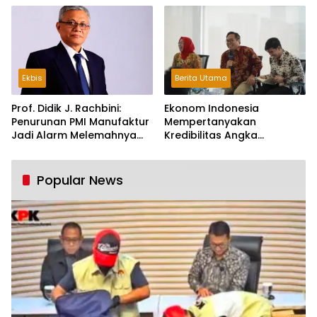
Ekbis
Berita Utama
Prof. Didik J. Rachbini:
Ekonom Indonesia
Penurunan PMI Manufaktur
Mempertanyakan
Jadi Alarm Melemahnya
Kredibilitas Angka
Industri Nasional
Pertumbuhan 5,61%:
Tumbuh Tapi Rapuh
Popular News