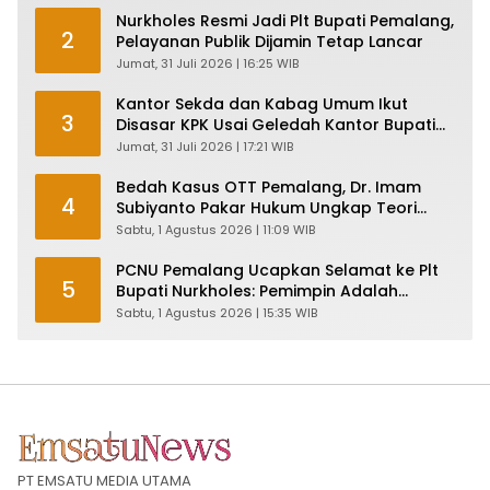
Nurkholes Resmi Jadi Plt Bupati Pemalang,
2
Pelayanan Publik Dijamin Tetap Lancar
Jumat, 31 Juli 2026 | 16:25 WIB
Kantor Sekda dan Kabag Umum Ikut
3
Disasar KPK Usai Geledah Kantor Bupati
Pemalang
Jumat, 31 Juli 2026 | 17:21 WIB
Bedah Kasus OTT Pemalang, Dr. Imam
4
Subiyanto Pakar Hukum Ungkap Teori
Penyertaan KPK
Sabtu, 1 Agustus 2026 | 11:09 WIB
PCNU Pemalang Ucapkan Selamat ke Plt
5
Bupati Nurkholes: Pemimpin Adalah
Pelayan Rakyat!
Sabtu, 1 Agustus 2026 | 15:35 WIB
PT EMSATU MEDIA UTAMA