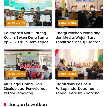
Berita Utama
Berita Utama
Kolaborasi Maut Jateng-
Sinergi Pemkab Pemalang
Kaltim: Teken Kerja Sama
dan Media: Wajah Baru
Rp 20,2 Triliun Demi Lepas
Kemitraan Menuju Daerah
dari Ketergantungan Pusat
Maju
Berita Utama
Berita Utama
Air Sungai Comal Siap
Silaturahmi Ke Unsur
Disulap Jadi Penyelamat
Forkopimda, Kapolres
Petani Pemalang
Kendal: Perkuat Koordinasi
dan Kerjasama
Jangan Lewatkan