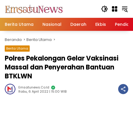
Langsung
ke
konten
Berita Utama
Nasional
Daerah
Ekbis
Pendidi
Beranda
Berita Utama
Berita Utama
Polres Pekalongan Gelar Vaksinasi
Massal dan Penyerahan Bantuan
BTKLWN
Emsatunews.co.id
Rabu, 6 April 2022 | 15:00 WIB