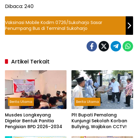
Dibaca:
240
Vaksinasi Mobile Kodim 0726/Sukoharjo Sasar
Penumpang Bus di Terminal Sukoharjo
Artikel Terkait
Berita Utama
Berita Utama
Musdes Longkeyang
Plt Bupati Pemalang
Digelar Bentuk Panitia
Kunjungi Sekolah Korban
Pengisian BPD 2026–2034
Bullying, Wajibkan CCTV!