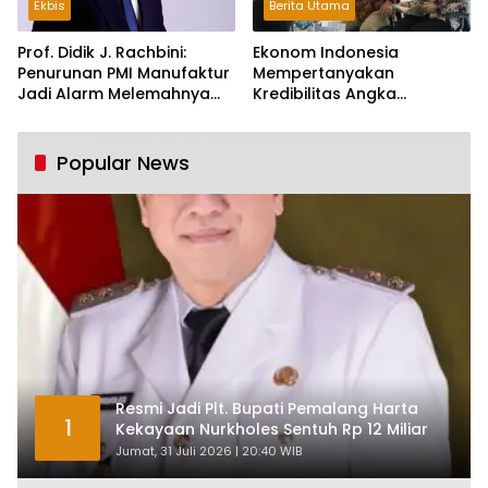
Ekbis
Berita Utama
Prof. Didik J. Rachbini:
Ekonom Indonesia
Penurunan PMI Manufaktur
Mempertanyakan
Jadi Alarm Melemahnya
Kredibilitas Angka
Industri Nasional
Pertumbuhan 5,61%:
Tumbuh Tapi Rapuh
Popular News
Resmi Jadi Plt. Bupati Pemalang Harta
1
Kekayaan Nurkholes Sentuh Rp 12 Miliar
Jumat, 31 Juli 2026 | 20:40 WIB