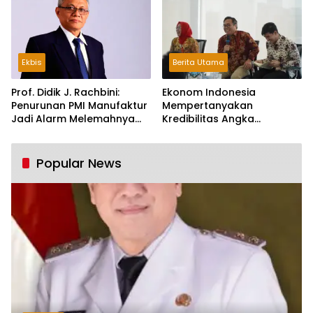
Ekbis
Berita Utama
Prof. Didik J. Rachbini:
Ekonom Indonesia
Penurunan PMI Manufaktur
Mempertanyakan
Jadi Alarm Melemahnya
Kredibilitas Angka
Industri Nasional
Pertumbuhan 5,61%:
Tumbuh Tapi Rapuh
Popular News