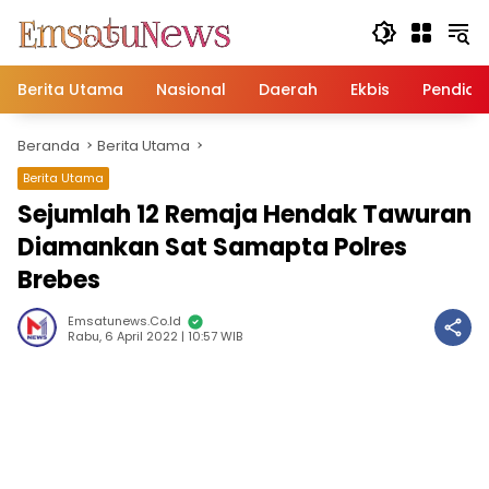
Langsung
ke
konten
Berita Utama
Nasional
Daerah
Ekbis
Pendidi
Beranda
Berita Utama
Berita Utama
Sejumlah 12 Remaja Hendak Tawuran
Diamankan Sat Samapta Polres
Brebes
Emsatunews.co.id
Rabu, 6 April 2022 | 10:57 WIB