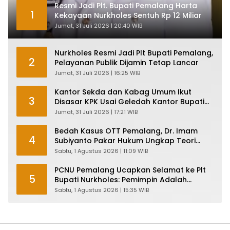
Resmi Jadi Plt. Bupati Pemalang Harta
1
Kekayaan Nurkholes Sentuh Rp 12 Miliar
Jumat, 31 Juli 2026 | 20:40 WIB
Nurkholes Resmi Jadi Plt Bupati Pemalang,
2
Pelayanan Publik Dijamin Tetap Lancar
Jumat, 31 Juli 2026 | 16:25 WIB
Kantor Sekda dan Kabag Umum Ikut
3
Disasar KPK Usai Geledah Kantor Bupati
Pemalang
Jumat, 31 Juli 2026 | 17:21 WIB
Bedah Kasus OTT Pemalang, Dr. Imam
4
Subiyanto Pakar Hukum Ungkap Teori
Penyertaan KPK
Sabtu, 1 Agustus 2026 | 11:09 WIB
PCNU Pemalang Ucapkan Selamat ke Plt
5
Bupati Nurkholes: Pemimpin Adalah
Pelayan Rakyat!
Sabtu, 1 Agustus 2026 | 15:35 WIB