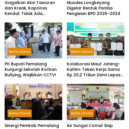
Gagalkan Aksi Tawuran
Musdes Longkeyang
dan Kreak, Kapolres
Digelar Bentuk Panitia
Kendal: Tidak Ada
Pengisian BPD 2026–2034
Toleransi dan Ruang Bagi
Pelaku Kejahatan Jalanan
Berita Utama
Berita Utama
Plt Bupati Pemalang
Kolaborasi Maut Jateng-
Kunjungi Sekolah Korban
Kaltim: Teken Kerja Sama
Bullying, Wajibkan CCTV!
Rp 20,2 Triliun Demi Lepas
dari Ketergantungan Pusat
Berita Utama
Berita Utama
Sinergi Pemkab Pemalang
Air Sungai Comal Siap