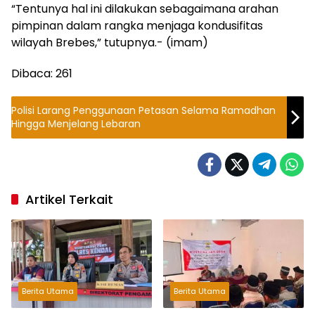
“Tentunya hal ini dilakukan sebagaimana arahan
pimpinan dalam rangka menjaga kondusifitas
wilayah Brebes,” tutupnya.- (imam)
Dibaca:
261
Polisi Larang Penggunaan Petasan Selama Ramadhan
Hingga Menjelang Lebaran
Artikel Terkait
Berita Utama
Berita Utama