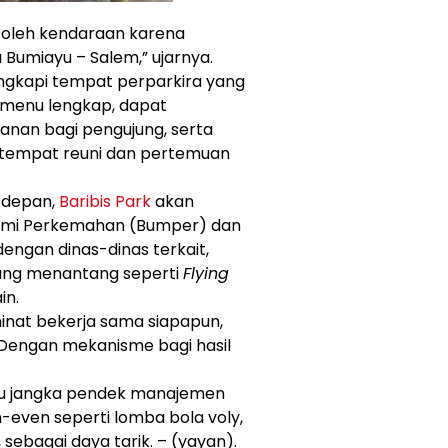
s oleh kendaraan karena
a Bumiayu – Salem,” ujarnya.
lengkapi tempat perparkira yang
 menu lengkap, dapat
an bagi pengujung, serta
tempat reuni dan pertemuan
edepan,
Baribis Park
akan
Bumi Perkemahan (Bumper) dan
engan dinas-dinas terkait,
ng menantang seperti
Flying
in.
inat bekerja sama siapapun,
a. Dengan mekanisme bagi hasil
tau jangka pendek manajemen
even seperti lomba bola voly,
sebagai daya tarik. – (yayan).