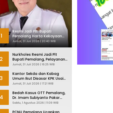
Resmi Jadi Plt. Bupati
1
Pemalang Harta Kekayaan
Nurkholes Sentuh Rp 12 Miliar
Jumat, 31 Juli 2026 | 20:40 WIB
Nurkholes Resmi Jadi Plt
2
Bupati Pemalang, Pelayanan
Publik Dijamin Tetap Lancar
Jumat, 31 Juli 2026 | 16:25 WIB
Kantor Sekda dan Kabag
3
Umum Ikut Disasar KPK Usai
Geledah Kantor Bupati
Jumat, 31 Juli 2026 | 17:21 WIB
Pemalang
Bedah Kasus OTT Pemalang,
4
Dr. Imam Subiyanto Pakar
Hukum Ungkap Teori
Sabtu, 1 Agustus 2026 | 11:09 WIB
Penyertaan KPK
PCNU Pemalang Ucapkan