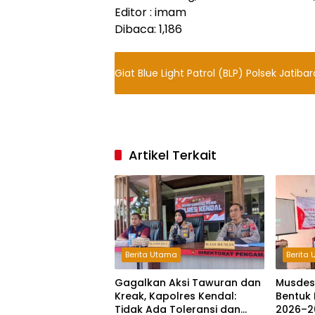
Editor : imam
Dibaca:
1,186
Giat Blue Light Patrol (BLP) Polsek Jatib
Artikel Terkait
Berita Utama
Berita
Gagalkan Aksi Tawuran dan
Musdes
Kreak, Kapolres Kendal:
Bentuk 
Tidak Ada Toleransi dan
2026–2