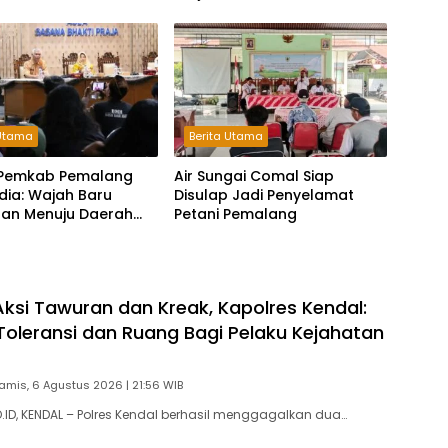
 Utama
Berita Utama
i Pemkab Pemalang
Air Sungai Comal Siap
dia: Wajah Baru
Disulap Jadi Penyelamat
aan Menuju Daerah
Petani Pemalang
ksi Tawuran dan Kreak, Kapolres Kendal:
Toleransi dan Ruang Bagi Pelaku Kejahatan
amis, 6 Agustus 2026 | 21:56 WIB
D, KENDAL – Polres Kendal berhasil menggagalkan dua…