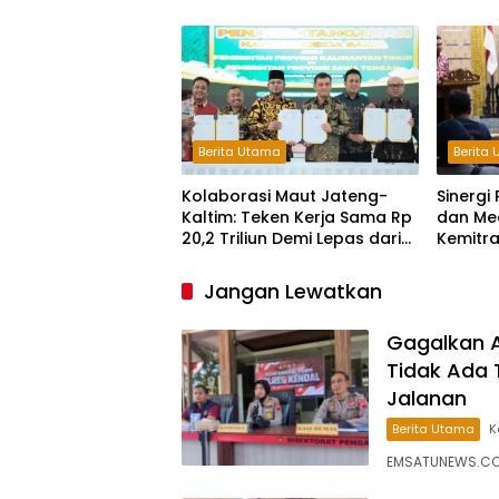
Ruang Bagi Pelaku
Kejahatan Jalanan
Berita Utama
Berita
Kolaborasi Maut Jateng-
Sinerg
Kaltim: Teken Kerja Sama Rp
dan Me
20,2 Triliun Demi Lepas dari
Kemitr
Ketergantungan Pusat
Maju
Jangan Lewatkan
Gagalkan A
Tidak Ada 
Jalanan
Berita Utama
K
EMSATUNEWS.CO.I