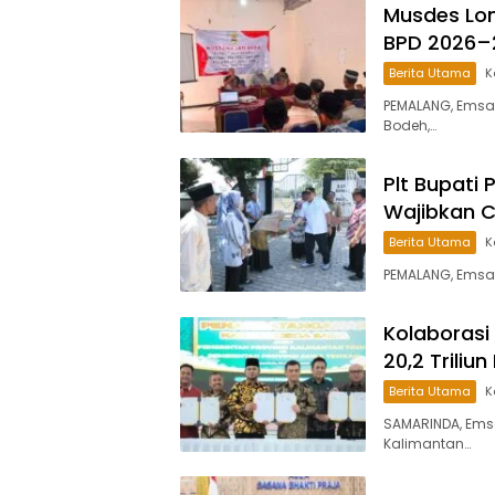
Musdes Lon
BPD 2026–
Berita Utama
K
PEMALANG, Emsa
Bodeh,…
Plt Bupati 
Wajibkan 
Berita Utama
K
PEMALANG, Emsa
Kolaborasi
20,2 Trili
Berita Utama
K
SAMARINDA, Ems
Kalimantan…