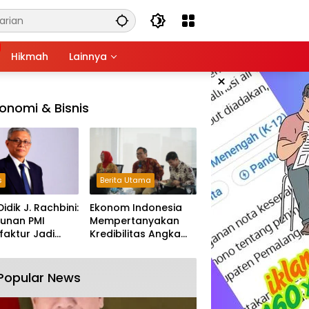
Hikmah
Lainnya
×
onomi & Bisnis
s
Berita Utama
Didik J. Rachbini:
Ekonom Indonesia
unan PMI
Mempertanyakan
aktur Jadi
Kredibilitas Angka
m Melemahnya
Pertumbuhan 5,61%:
tri Nasional
Tumbuh Tapi Rapuh
Popular News