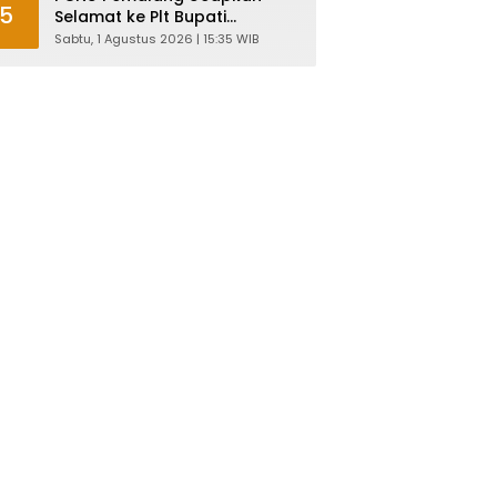
5
Selamat ke Plt Bupati
Nurkholes: Pemimpin Adalah
Sabtu, 1 Agustus 2026 | 15:35 WIB
Pelayan Rakyat!