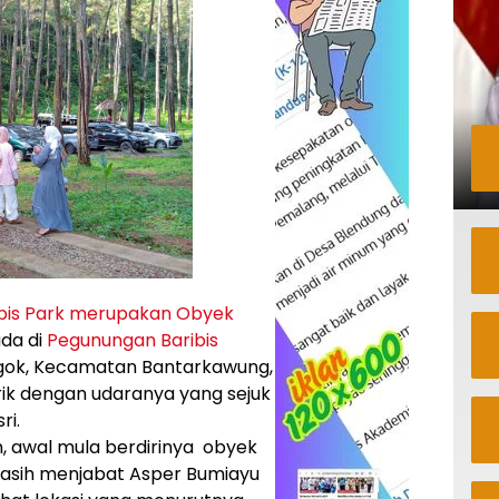
ibis Park merupakan Obyek
ada di
Pegunungan Baribis
egok, Kecamatan Bantarkawung,
ik dengan udaranya yang sejuk
ri.
, awal mula berdirinya obyek
a masih menjabat Asper Bumiayu