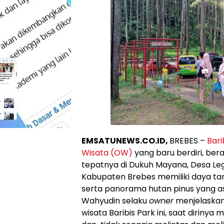
EMSATUNEWS.CO.ID,
BREBES –
Bar
Wisata (OW)
yang baru berdiri, ber
tepatnya di Dukuh Mayana, Desa L
Kabupaten Brebes memiliki daya tar
serta panorama hutan pinus yang as
Wahyudin selaku
owner
menjelaskan
wisata Baribis Park ini, saat diriny