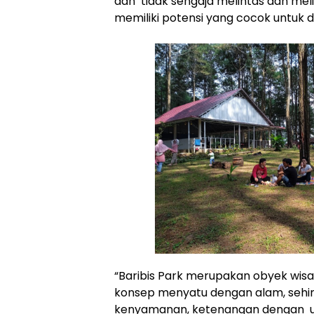
dan tidak sengaja melintas dan mel
memiliki potensi yang cocok untuk di
“Baribis Park merupakan obyek wis
konsep menyatu dengan alam, seh
kenyamanan, ketenangan dengan u