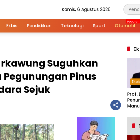
Kamis, 6 Agustus 2026
Ekbis
Pendidikan
Teknologi
Sport
Otomotif
Ek
tarkawung Suguhkan
a Pegunungan Pinus
Ekbi
dara Sejuk
Prof. 
Penur
Manuf
Alar
Indus