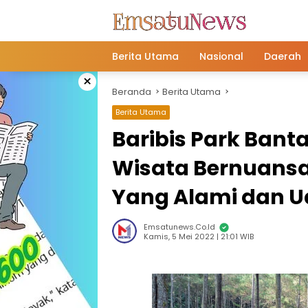
Langsung
ke
konten
Berita Utama
Nasional
Daerah
×
Beranda
Berita Utama
Berita Utama
Baribis Park Ban
Wisata Bernuans
Yang Alami dan U
Emsatunews.co.id
Kamis, 5 Mei 2022 | 21:01 WIB