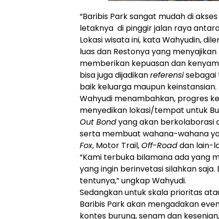
“Baribis Park sangat mudah di akse
letaknya di pinggir jalan raya antar
Lokasi wisata ini, kata Wahyudin, di
luas dan Restonya yang menyajikan
memberikan kepuasan dan kenyaman
bisa juga dijadikan
referensi
sebagai 
baik keluarga maupun keinstansian.
Wahyudi menambahkan, progres k
menyedikan lokasi/tempat untuk 
Out Bond
yang akan berkolaborasi d
serta membuat wahana-wahana ya
Fox
, Motor Trail,
Off-Road
dan lain-la
“Kami terbuka bilamana ada yang m
yang ingin berinvetasi silahkan saj
tentunya,” ungkap Wahyudi.
Sedangkan untuk skala prioritas a
Baribis Park akan mengadakan even-
kontes burung, senam dan kesenian, 