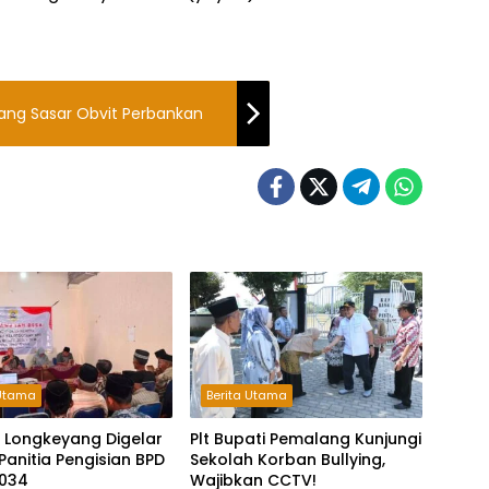
arang Sasar Obvit Perbankan
 Utama
Berita Utama
 Longkeyang Digelar
Plt Bupati Pemalang Kunjungi
Panitia Pengisian BPD
Sekolah Korban Bullying,
034
Wajibkan CCTV!