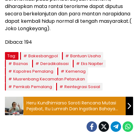
diharapkan mata rantai terorisme dapat diputus
secara berkelanjutan dan para mantan narapidana
dapat kembali hidup normal di tengah masyarakat.(
Joko Longkeyang).
Dibaca:
194
Tag:
Bakesbangpol
Bantuan Usaha
Baznas
Deradikalisasi
Eks Napiter
Kapolres Pemalang
Kemenag
Musrenbang Kecamatan Petarukan
Pemkab Pemalang
Reintegrasi Sosial
Heru Kundhimiarso Soroti Rencana Mutasi
Pejabat, Itu Lumrah Dan Ingatkan Bahaya
Upeti