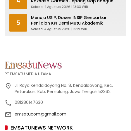
4
Raksasa Garmen Jepang Siap Bangun
Pabrik dan Serap Ribuan Tenaga Kerja
Selasa, 4 Agustus 2026 | 13:33 WIB
Menuju USIP, Dosen INSIP Gencarkan
5
Penilaian KPI Demi Mutu Akademik
Selasa, 4 Agustus 2026 | 19:21 WIB
PT EMSATU MEDIA UTAMA
Jl. Raya Kendaldoyong No. 8, Kendaldoyong, Kec.
Petarukan. Kab. Pemalang, Jawa Tengah 52362
081286147630
emsatucom@gmail.com
EMSATUNEWS NETWORK