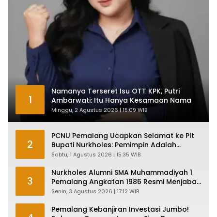
Namanya Terseret Isu OTT KPK, Putri
1
Ambarwati: Itu Hanya Kesamaan Nama
Minggu, 2 Agustus 2026 | 15:09 WIB
PCNU Pemalang Ucapkan Selamat ke Plt
2
Bupati Nurkholes: Pemimpin Adalah
Pelayan Rakyat!
Sabtu, 1 Agustus 2026 | 15:35 WIB
Nurkholes Alumni SMA Muhammadiyah 1
3
Pemalang Angkatan 1986 Resmi Menjabat
Plt Bupati, Inilah Pesan Ketua Asmam 86
Senin, 3 Agustus 2026 | 17:12 WIB
Pemalang Kebanjiran Investasi Jumbo!