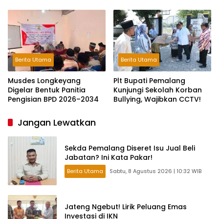
Hitungan Jam
Toleransi dan Ruang Bagi
Pelaku Kejahatan Jalanan
Berita Utama
Berita Utama
Musdes Longkeyang
Plt Bupati Pemalang
Digelar Bentuk Panitia
Kunjungi Sekolah Korban
Pengisian BPD 2026–2034
Bullying, Wajibkan CCTV!
Jangan Lewatkan
Sekda Pemalang Diseret Isu Jual Beli
Jabatan? Ini Kata Pakar!
Berita Utama
Sabtu, 8 Agustus 2026 | 10:32 WIB
Jateng Ngebut! Lirik Peluang Emas
Investasi di IKN