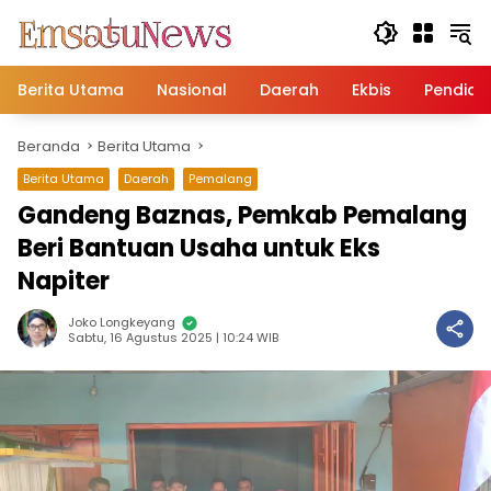
Langsung
ke
konten
Berita Utama
Nasional
Daerah
Ekbis
Pendidi
Beranda
Berita Utama
Berita Utama
Daerah
Pemalang
Gandeng Baznas, Pemkab Pemalang
Beri Bantuan Usaha untuk Eks
Napiter
Joko Longkeyang
Sabtu, 16 Agustus 2025 | 10:24 WIB