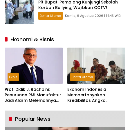
Plt Bupati Pemalang Kunjungi Sekolah
Korban Bullying, Wajibkan CCTV!
Berita Utama
Kamis, 6 Agustus 2026 | 14:43 WIB
Ekonomi & Bisnis
Ekbis
Berita Utama
Prof. Didik J. Rachbini:
Ekonom Indonesia
Penurunan PMI Manufaktur
Mempertanyakan
Jadi Alarm Melemahnya
Kredibilitas Angka
Industri Nasional
Pertumbuhan 5,61%:
Tumbuh Tapi Rapuh
Popular News