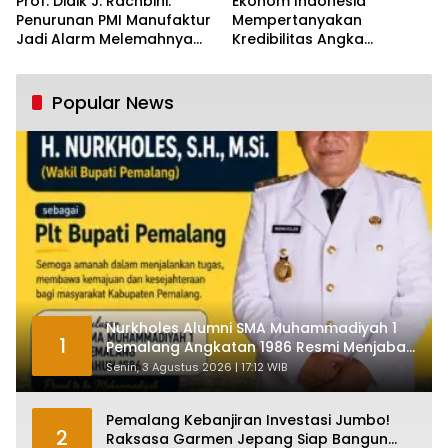
Prof. Didik J. Rachbini:
Ekonom Indonesia
Penurunan PMI Manufaktur
Mempertanyakan
Jadi Alarm Melemahnya
Kredibilitas Angka
Industri Nasional
Pertumbuhan 5,61%:
Tumbuh Tapi Rapuh
Popular News
Nurkholes Alumni SMA Muhammadiyah 1
1
Pemalang Angkatan 1986 Resmi Menjabat
Plt Bupati, Inilah Pesan Ketua Asmam 86
Senin, 3 Agustus 2026 | 17:12 WIB
Pemalang Kebanjiran Investasi Jumbo!
2
Raksasa Garmen Jepang Siap Bangun