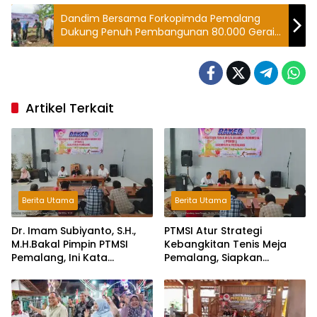
Dandim Bersama Forkopimda Pemalang
Dukung Penuh Pembangunan 80.000 Gerai
Koperasi Merah Putih
Artikel Terkait
Berita Utama
Berita Utama
Dr. Imam Subiyanto, S.H.,
PTMSI Atur Strategi
M.H.Bakal Pimpin PTMSI
Kebangkitan Tenis Meja
Pemalang, Ini Kata
Pemalang, Siapkan
Pengurus!
Muscablub Pilih Ketua Baru