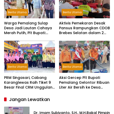
Berita Utama
Berita Utama
Warga Pemalang Sulap
Aktivis Pemekaran Desak
Desa Jadi Lautan Cahaya
Pansus Rampungkan CDOB
Merah Putih, Plt Bupati:
Brebes Selatan dalam 2
Kreativitas Luar Biasa!
Bulan dan Sampaikan
Tritura
Berita Utama
Berita Utama
PRM Singasari, Cabang
Aksi Gercep Plt Bupati
Karanglewas Raih Tiket 9
Pemalang Gelontor Ribuan
Besar Final CRM Unggulan
Liter Air Bersih ke Desa
Jateng 2026
Terdampak Kekeringan
Jangan Lewatkan
Dr. Imam Subiyanto, S.H., M.H.Bakal Pimpin