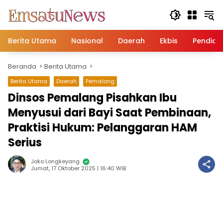
Langsung
ke
konten
Berita Utama
Nasional
Daerah
Ekbis
Pendidi
Beranda
Berita Utama
Berita Utama
Daerah
Pemalang
Dinsos Pemalang Pisahkan Ibu
Menyusui dari Bayi Saat Pembinaan,
Praktisi Hukum: Pelanggaran HAM
Serius
Joko Longkeyang
Jumat, 17 Oktober 2025 | 16:40 WIB