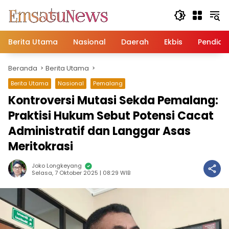
Langsung
ke
konten
Berita Utama
Nasional
Daerah
Ekbis
Pendidi
Beranda
Berita Utama
Berita Utama
Nasional
Pemalang
Kontroversi Mutasi Sekda Pemalang:
Praktisi Hukum Sebut Potensi Cacat
Administratif dan Langgar Asas
Meritokrasi
Joko Longkeyang
Selasa, 7 Oktober 2025 | 08:29 WIB