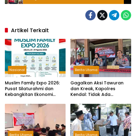
Semarang
Artikel Terkait
Nasional
Berita Utama
Muslim Family Expo 2026:
Gagalkan Aksi Tawuran
Pusat Silaturahmi dan
dan Kreak, Kapolres
Kebangkitan Ekonomi
Kendal: Tidak Ada
Keluarga di Jakarta
Toleransi dan Ruang Bagi
Pelaku Kejahatan Jalanan
Berita Utama
Berita Utama