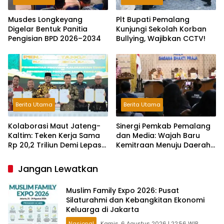
Musdes Longkeyang
Plt Bupati Pemalang
Digelar Bentuk Panitia
Kunjungi Sekolah Korban
Pengisian BPD 2026–2034
Bullying, Wajibkan CCTV!
Berita Utama
Berita Utama
Kolaborasi Maut Jateng-
Sinergi Pemkab Pemalang
Kaltim: Teken Kerja Sama
dan Media: Wajah Baru
Rp 20,2 Triliun Demi Lepas
Kemitraan Menuju Daerah
dari Ketergantungan Pusat
Maju
Jangan Lewatkan
Muslim Family Expo 2026: Pusat
Silaturahmi dan Kebangkitan Ekonomi
Keluarga di Jakarta
Nasional
Kamis, 6 Agustus 2026 | 22:56 WIB