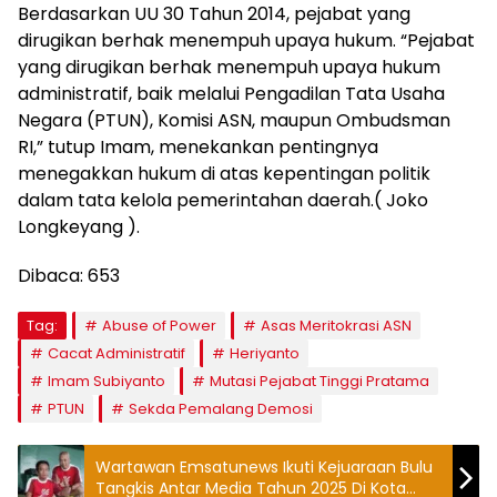
Berdasarkan UU 30 Tahun 2014, pejabat yang
dirugikan berhak menempuh upaya hukum. “Pejabat
yang dirugikan berhak menempuh upaya hukum
administratif, baik melalui Pengadilan Tata Usaha
Negara (PTUN), Komisi ASN, maupun Ombudsman
RI,” tutup Imam, menekankan pentingnya
menegakkan hukum di atas kepentingan politik
dalam tata kelola pemerintahan daerah.( Joko
Longkeyang ).
Dibaca:
653
Tag:
Abuse of Power
Asas Meritokrasi ASN
Cacat Administratif
Heriyanto
Imam Subiyanto
Mutasi Pejabat Tinggi Pratama
PTUN
Sekda Pemalang Demosi
Wartawan Emsatunews Ikuti Kejuaraan Bulu
Tangkis Antar Media Tahun 2025 Di Kota