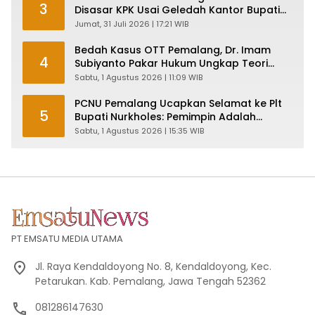
3
Disasar KPK Usai Geledah Kantor Bupati
Pemalang
Jumat, 31 Juli 2026 | 17:21 WIB
Bedah Kasus OTT Pemalang, Dr. Imam
4
Subiyanto Pakar Hukum Ungkap Teori
Penyertaan KPK
Sabtu, 1 Agustus 2026 | 11:09 WIB
PCNU Pemalang Ucapkan Selamat ke Plt
5
Bupati Nurkholes: Pemimpin Adalah
Pelayan Rakyat!
Sabtu, 1 Agustus 2026 | 15:35 WIB
PT EMSATU MEDIA UTAMA
Jl. Raya Kendaldoyong No. 8, Kendaldoyong, Kec.
Petarukan. Kab. Pemalang, Jawa Tengah 52362
081286147630