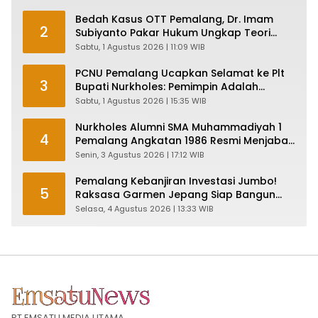
Bedah Kasus OTT Pemalang, Dr. Imam
2
Subiyanto Pakar Hukum Ungkap Teori
Penyertaan KPK
Sabtu, 1 Agustus 2026 | 11:09 WIB
PCNU Pemalang Ucapkan Selamat ke Plt
3
Bupati Nurkholes: Pemimpin Adalah
Pelayan Rakyat!
Sabtu, 1 Agustus 2026 | 15:35 WIB
Nurkholes Alumni SMA Muhammadiyah 1
4
Pemalang Angkatan 1986 Resmi Menjabat
Plt Bupati, Inilah Pesan Ketua Asmam 86
Senin, 3 Agustus 2026 | 17:12 WIB
Pemalang Kebanjiran Investasi Jumbo!
5
Raksasa Garmen Jepang Siap Bangun
Pabrik dan Serap Ribuan Tenaga Kerja
Selasa, 4 Agustus 2026 | 13:33 WIB
PT EMSATU MEDIA UTAMA