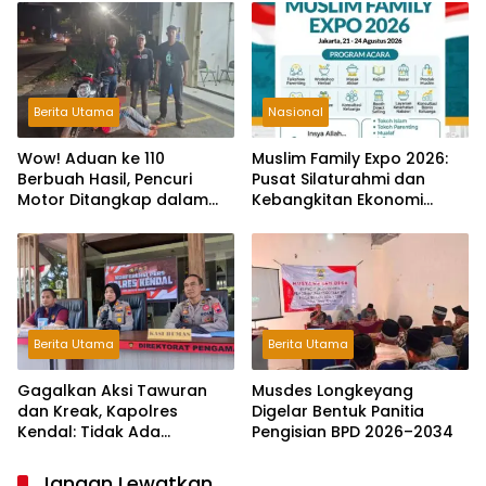
Berita Utama
Nasional
Wow! Aduan ke 110
Muslim Family Expo 2026:
Berbuah Hasil, Pencuri
Pusat Silaturahmi dan
Motor Ditangkap dalam
Kebangkitan Ekonomi
Hitungan Jam
Keluarga di Jakarta
Berita Utama
Berita Utama
Gagalkan Aksi Tawuran
Musdes Longkeyang
dan Kreak, Kapolres
Digelar Bentuk Panitia
Kendal: Tidak Ada
Pengisian BPD 2026–2034
Toleransi dan Ruang Bagi
Pelaku Kejahatan Jalanan
Jangan Lewatkan