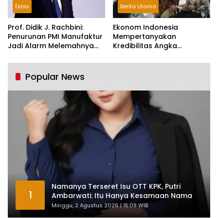
Ekbis
Berita Utama
Prof. Didik J. Rachbini:
Ekonom Indonesia
Penurunan PMI Manufaktur
Mempertanyakan
Jadi Alarm Melemahnya
Kredibilitas Angka
Industri Nasional
Pertumbuhan 5,61%:
Tumbuh Tapi Rapuh
Popular News
Namanya Terseret Isu OTT KPK, Putri
1
Ambarwati: Itu Hanya Kesamaan Nama
Minggu, 2 Agustus 2026 | 15:09 WIB