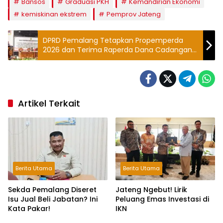
Bansos
Graduasi PKH
Kemandirian Ekonomi
kemiskinan ekstrem
Pemprov Jateng
DPRD Pemalang Tetapkan Propemperda
2026 dan Terima Raperda Dana Cadangan
Pilbup 2029
Artikel Terkait
Berita Utama
Berita Utama
Sekda Pemalang Diseret
Jateng Ngebut! Lirik
Isu Jual Beli Jabatan? Ini
Peluang Emas Investasi di
Kata Pakar!
IKN