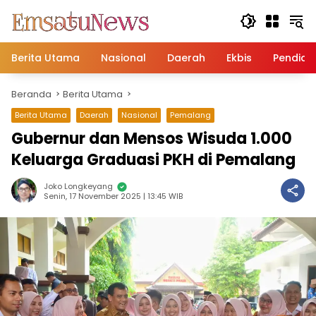
Langsung
ke
konten
Berita Utama
Nasional
Daerah
Ekbis
Pendidi
Beranda
Berita Utama
Berita Utama
Daerah
Nasional
Pemalang
Gubernur dan Mensos Wisuda 1.000
Keluarga Graduasi PKH di Pemalang
Joko Longkeyang
Senin, 17 November 2025 | 13:45 WIB