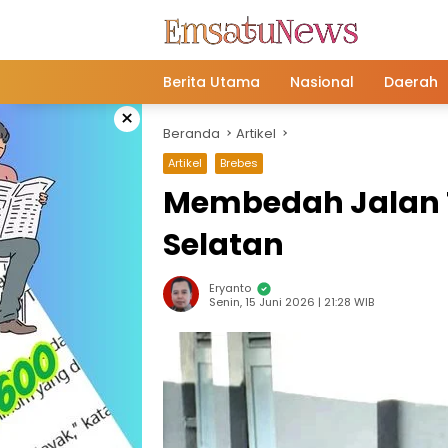
Langsung
ke
konten
Berita Utama
Nasional
Daerah
×
Beranda
Artikel
Artikel
Brebes
Membedah Jalan T
Selatan
Eryanto
Senin, 15 Juni 2026 | 21:28 WIB