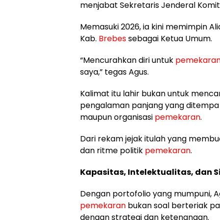
menjabat Sekretaris Jenderal Komi
Memasuki 2026, ia kini memimpin Al
Kab.
Brebes
sebagai Ketua Umum.
“Mencurahkan diri untuk
pemekara
saya,” tegas Agus.
Kalimat itu lahir bukan untuk mencari 
pengalaman panjang yang ditempa di 
maupun organisasi
pemekaran
.
Dari rekam jejak itulah yang membu
dan ritme politik
pemekaran
.
Kapasitas, Intelektualitas, dan S
Dengan portofolio yang mumpuni,
pemekaran
bukan soal berteriak pal
dengan strategi dan ketenangan.