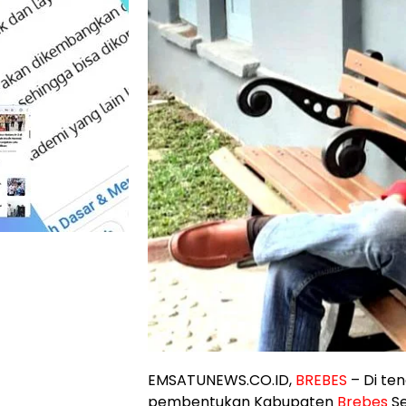
EMSATUNEWS.CO.ID,
BREBES
– Di te
pembentukan Kabupaten
Brebes
Se