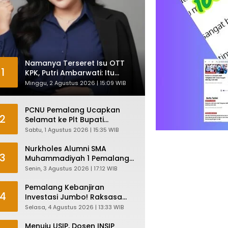
Namanya Terseret Isu OTT
1
KPK, Putri Ambarwati: Itu
Hanya Kesamaan Nama
Minggu, 2 Agustus 2026 | 15:09 WIB
PCNU Pemalang Ucapkan
2
Selamat ke Plt Bupati
Nurkholes: Pemimpin Adalah
Sabtu, 1 Agustus 2026 | 15:35 WIB
Pelayan Rakyat!
Nurkholes Alumni SMA
3
Muhammadiyah 1 Pemalang
Angkatan 1986 Resmi
Senin, 3 Agustus 2026 | 17:12 WIB
Menjabat Plt Bupati, Inilah
Pesan Ketua Asmam 86
Pemalang Kebanjiran
4
Investasi Jumbo! Raksasa
Garmen Jepang Siap Bangun
Selasa, 4 Agustus 2026 | 13:33 WIB
Pabrik dan Serap Ribuan
Tenaga Kerja
Menuju USIP, Dosen INSIP