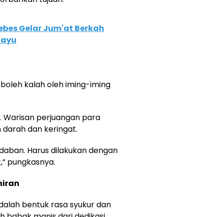
bes Gelar Jum'at Berkah
iayu
 boleh kalah oleh iming-iming
. Warisan perjuangan para
 darah dan keringat.
adaban. Harus dilakukan dengan
,” pungkasnya.
hiran
dalah bentuk rasa syukur dan
ah babak manis dari dedikasi