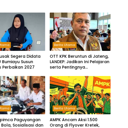
 Utama
Berita Utama
usak Segera Didata
OTT KPK Beruntun di Jateng,
U Bumiayu Susun
LANDEP: Jadikan Ini Pelajaran
as Perbaikan 2027
serta Pentingnya
Pencegahan Korupsi dan
Integritas
 Utama
Berita Utama
pimca Paguyangan
AMPK Ancam Aksi 1.500
Bola, Sosialisasi dan
Orang di Flyover Kretek,