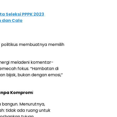
ta Seleksi PPPK 2023
 dan Calo
 politikus membuatnya memilih
nergi meladeni komentar-
emecah fokus. “Hambatan di
an bijak, bukan dengan emosi,”
 Tanpa Komprom
i
ia bangun. Menurutnya,
ah: tidak ada ruang untuk
orbankan tujuan.