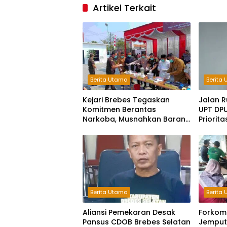
Artikel Terkait
Berita Utama
Berita
Kejari Brebes Tegaskan
Jalan R
Komitmen Berantas
UPT DP
Narkoba, Musnahkan Barang
Priorit
Bukti 30 Perkara
Berita Utama
Berita
Aliansi Pemekaran Desak
Forkom
Pansus CDOB Brebes Selatan
Jemput 