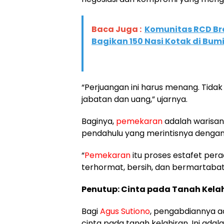
Baca Juga :
Komunitas RCD Bre
Bagikan 150 Nasi Kotak di Bum
“Perjuangan ini harus menang. Tidak
jabatan dan uang,” ujarnya.
Baginya,
pemekaran
adalah warisan
pendahulu yang merintisnya dengan
“
Pemekaran
itu proses estafet per
terhormat, bersih, dan bermartabat
Penutup: Cinta pada Tanah Kela
Bagi
Agus Sutiono
, pengabdiannya a
cinta pada tanah kelahiran. Ini adal