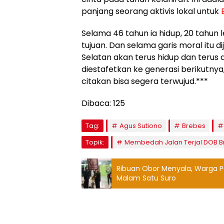
panjang seorang aktivis lokal untuk
Selama 46 tahun ia hidup, 20 tahun l
tujuan. Dan selama garis moral itu d
Selatan akan terus hidup dan terus
diestafetkan ke generasi berikutnya
citakan bisa segera terwujud.***
Dibaca:
125
Tag:
Agus Sutiono
Brebes
Topik:
Membedah Jalan Terjal DOB B
Ribuan Obor Menyala, Warga P
Malam Satu Suro