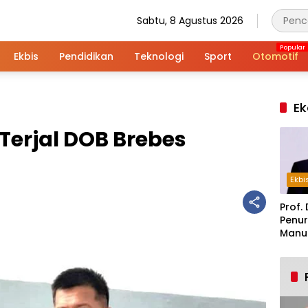
Sabtu, 8 Agustus 2026
Ekbis
Pendidikan
Teknologi
Sport
Otomotif
Ek
erjal DOB Brebes
Ekbi
Prof. 
Penur
Manuf
Alar
Indus