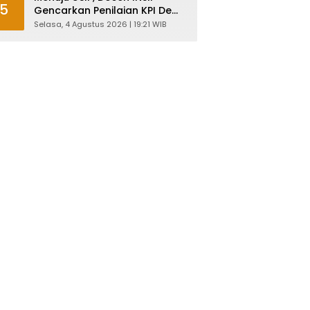
5
Gencarkan Penilaian KPI Demi
Mutu Akademik
Selasa, 4 Agustus 2026 | 19:21 WIB