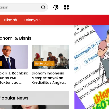
Hikmah
Lainnya
×
onomi & Bisnis
s
Berita Utama
Didik J. Rachbini:
Ekonom Indonesia
unan PMI
Mempertanyakan
aktur Jadi
Kredibilitas Angka
m Melemahnya
Pertumbuhan 5,61%:
tri Nasional
Tumbuh Tapi Rapuh
Popular News