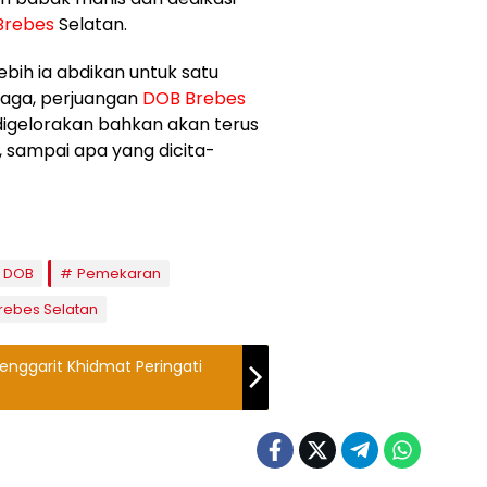
Brebes
Selatan.
ebih ia abdikan untuk satu
ijaga, perjuangan
DOB
Brebes
 digelorakan bahkan akan terus
, sampai apa yang dicita-
DOB
Pemekaran
rebes Selatan
enggarit Khidmat Peringati