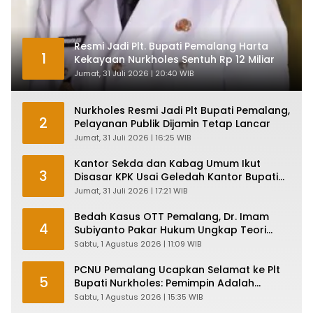
Resmi Jadi Plt. Bupati Pemalang Harta
1
Kekayaan Nurkholes Sentuh Rp 12 Miliar
Jumat, 31 Juli 2026 | 20:40 WIB
Nurkholes Resmi Jadi Plt Bupati Pemalang,
2
Pelayanan Publik Dijamin Tetap Lancar
Jumat, 31 Juli 2026 | 16:25 WIB
Kantor Sekda dan Kabag Umum Ikut
3
Disasar KPK Usai Geledah Kantor Bupati
Pemalang
Jumat, 31 Juli 2026 | 17:21 WIB
Bedah Kasus OTT Pemalang, Dr. Imam
4
Subiyanto Pakar Hukum Ungkap Teori
Penyertaan KPK
Sabtu, 1 Agustus 2026 | 11:09 WIB
PCNU Pemalang Ucapkan Selamat ke Plt
5
Bupati Nurkholes: Pemimpin Adalah
Pelayan Rakyat!
Sabtu, 1 Agustus 2026 | 15:35 WIB