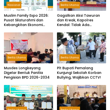
Nasional
Berita Utama
Muslim Family Expo 2026:
Gagalkan Aksi Tawuran
Pusat Silaturahmi dan
dan Kreak, Kapolres
Kebangkitan Ekonomi
Kendal: Tidak Ada
Keluarga di Jakarta
Toleransi dan Ruang Bagi
Pelaku Kejahatan Jalanan
Berita Utama
Berita Utama
Musdes Longkeyang
Plt Bupati Pemalang
Digelar Bentuk Panitia
Kunjungi Sekolah Korban
Pengisian BPD 2026–2034
Bullying, Wajibkan CCTV!
Berita Utama
Berita Utama