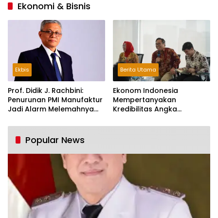
Ekonomi & Bisnis
Ekbis
Berita Utama
Prof. Didik J. Rachbini:
Ekonom Indonesia
Penurunan PMI Manufaktur
Mempertanyakan
Jadi Alarm Melemahnya
Kredibilitas Angka
Industri Nasional
Pertumbuhan 5,61%:
Tumbuh Tapi Rapuh
Popular News