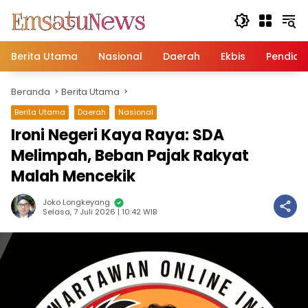
Langsung
ke
konten
Berita Utama
Nasional
Daerah
Ekbis
Pendidi
Beranda
Berita Utama
Berita Utama
Daerah
Nasional
Ironi Negeri Kaya Raya: SDA
Melimpah, Beban Pajak Rakyat
Malah Mencekik
Joko Longkeyang
Selasa, 7 Juli 2026 | 10:42 WIB