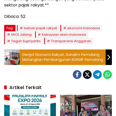
sektor pajak rakyat.**
Dibaca:
52
Tag:
beban pajak rakyat
ekonomi Indonesia
IWOI Jateng
Kekayaan alam Indonesia
Teguh Supriyanto
Transparansi Anggaran
Genjot Ekonomi Rakyat, Dandim Pemalang
Matangkan Pembangunan KDKMP Pemalang
Artikel Terkait