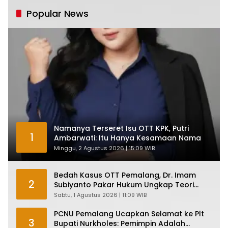
Tumbuh Tapi Rapuh
Popular News
Namanya Terseret Isu OTT KPK, Putri
1
Ambarwati: Itu Hanya Kesamaan Nama
Minggu, 2 Agustus 2026 | 15:09 WIB
Bedah Kasus OTT Pemalang, Dr. Imam
2
Subiyanto Pakar Hukum Ungkap Teori
Penyertaan KPK
Sabtu, 1 Agustus 2026 | 11:09 WIB
PCNU Pemalang Ucapkan Selamat ke Plt
3
Bupati Nurkholes: Pemimpin Adalah