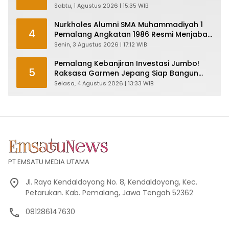
Pelayan Rakyat!
Sabtu, 1 Agustus 2026 | 15:35 WIB
Nurkholes Alumni SMA Muhammadiyah 1
4
Pemalang Angkatan 1986 Resmi Menjabat
Plt Bupati, Inilah Pesan Ketua Asmam 86
Senin, 3 Agustus 2026 | 17:12 WIB
Pemalang Kebanjiran Investasi Jumbo!
5
Raksasa Garmen Jepang Siap Bangun
Pabrik dan Serap Ribuan Tenaga Kerja
Selasa, 4 Agustus 2026 | 13:33 WIB
PT EMSATU MEDIA UTAMA
Jl. Raya Kendaldoyong No. 8, Kendaldoyong, Kec.
Petarukan. Kab. Pemalang, Jawa Tengah 52362
081286147630