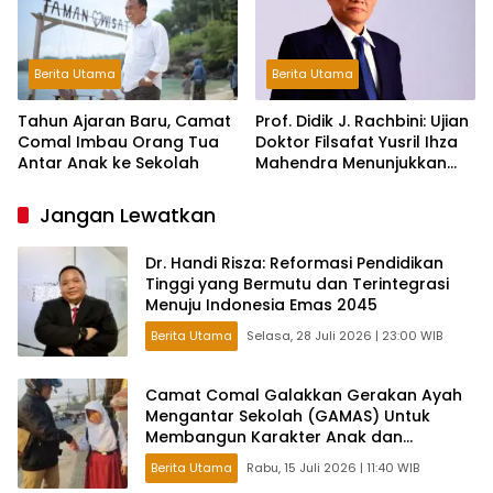
Berita Utama
Berita Utama
Tahun Ajaran Baru, Camat
Prof. Didik J. Rachbini: Ujian
Comal Imbau Orang Tua
Doktor Filsafat Yusril Ihza
Antar Anak ke Sekolah
Mahendra Menunjukkan
Pentingnya Tradisi
Intelektual dalam Politik
Jangan Lewatkan
Dr. Handi Risza: Reformasi Pendidikan
Tinggi yang Bermutu dan Terintegrasi
Menuju Indonesia Emas 2045
Berita Utama
Selasa, 28 Juli 2026 | 23:00 WIB
Camat Comal Galakkan Gerakan Ayah
Mengantar Sekolah (GAMAS) Untuk
Membangun Karakter Anak dan
Ketahanan Keluarga di Pemalang
Berita Utama
Rabu, 15 Juli 2026 | 11:40 WIB