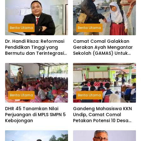
Berita Utama
Berita Utama
Dr. Handi Risza: Reformasi
Camat Comal Galakkan
Pendidikan Tinggi yang
Gerakan Ayah Mengantar
Bermutu dan Terintegrasi
Sekolah (GAMAS) Untuk
Menuju Indonesia Emas
Membangun Karakter
2045
Anak dan Ketahanan
Keluarga di Pemalang
Berita Utama
Berita Utama
DHR 45 Tanamkan Nilai
Gandeng Mahasiswa KKN
Perjuangan di MPLS SMPN 5
Undip, Camat Comal
Kebojongan
Petakan Potensi 10 Desa
Menuju “Comal HEBAT”