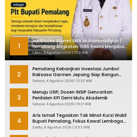
Nurkholes Alumni SMA Muhammadiyah 1
1
Pemalang Angkatan 1986 Resmi Menjabat
Plt Bupati, Inilah Pesan Ketua Asmam 86
Senin, 3 Agustus 2026 | 17:12 WIB
Pemalang Kebanjiran Investasi Jumbo!
2
Raksasa Garmen Jepang Siap Bangun
Pabrik dan Serap Ribuan Tenaga Kerja
Selasa, 4 Agustus 2026 | 13:33 WIB
Menuju USIP, Dosen INSIP Gencarkan
3
Penilaian KPI Demi Mutu Akademik
Selasa, 4 Agustus 2026 | 19:21 WIB
Aris Ismail Tegaskan Tak Minat Kursi Wakil
4
Bupati Pemalang, Fokus Kawal Lembaga
Legislatif
Sabtu, 8 Agustus 2026 | 12:52 WIB