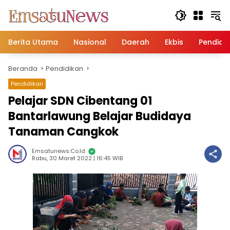
Langsung
ke
konten
Berita Utama
Nasional
Daerah
Ekbis
Pendidi
Beranda
Pendidikan
Pendidikan
Pelajar SDN Cibentang 01
Bantarlawung Belajar Budidaya
Tanaman Cangkok
Emsatunews.co.id
Rabu, 30 Maret 2022 | 16:45 WIB