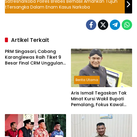
Satresnarkoba Polres Brebes Berhasil Amankan Tujuh
tTersangka Dalam Enam Kasus Narkoba
Artikel Terkait
PRM Singasari, Cabang
Karanglewas Raih Tiket 9
Besar Final CRM Unggulan
Jateng 2026
Berita Utama
Aris Ismail Tegaskan Tak
Minat Kursi Wakil Bupati
Pemalang, Fokus Kawal
Lembaga Legislatif