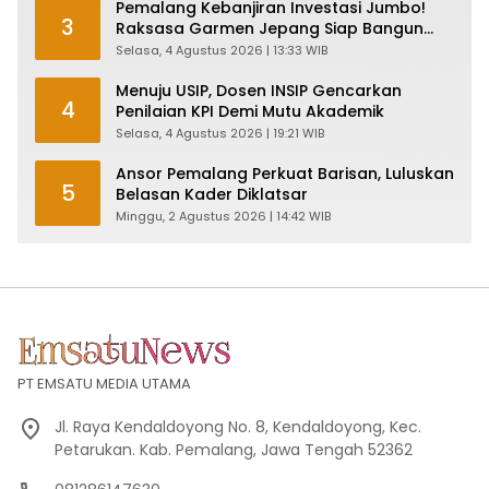
Pemalang Kebanjiran Investasi Jumbo!
3
Raksasa Garmen Jepang Siap Bangun
Pabrik dan Serap Ribuan Tenaga Kerja
Selasa, 4 Agustus 2026 | 13:33 WIB
Menuju USIP, Dosen INSIP Gencarkan
4
Penilaian KPI Demi Mutu Akademik
Selasa, 4 Agustus 2026 | 19:21 WIB
Ansor Pemalang Perkuat Barisan, Luluskan
5
Belasan Kader Diklatsar
Minggu, 2 Agustus 2026 | 14:42 WIB
PT EMSATU MEDIA UTAMA
Jl. Raya Kendaldoyong No. 8, Kendaldoyong, Kec.
Petarukan. Kab. Pemalang, Jawa Tengah 52362