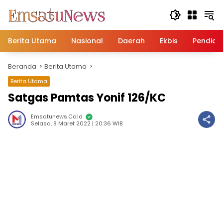
Langsung
ke
konten
Berita Utama
Nasional
Daerah
Ekbis
Pendidi
Beranda
Berita Utama
Berita Utama
Satgas Pamtas Yonif 126/KC
Emsatunews.co.id
Selasa, 8 Maret 2022 | 20:36 WIB