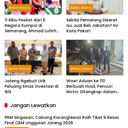
Berita Utama
Berita Utama
11 Ribu Pesilat dari 5
Sekda Pemalang Diseret
Negara Kumpul di
Isu Jual Beli Jabatan? Ini
Semarang, Ahmad Luthfi:
Kata Pakar!
Silat Benteng Karakter
Bangsa!
Berita Utama
Berita Utama
Jateng Ngebut! Lirik
Wow! Aduan ke 110
Peluang Emas Investasi di
Berbuah Hasil, Pencuri
IKN
Motor Ditangkap dalam
Hitungan Jam
Jangan Lewatkan
PRM Singasari, Cabang Karanglewas Raih Tiket 9 Besar
Final CRM Unggulan Jateng 2026