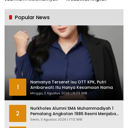
Industri Nasional
Pertumbuhan 5,61%:
Tumbuh Tapi Rapuh
Popular News
Namanya Terseret Isu OTT KPK, Putri
1
Ambarwati: Itu Hanya Kesamaan Nama
Minggu, 2 Agustus 2026 | 15:09 WIB
Nurkholes Alumni SMA Muhammadiyah 1
2
Pemalang Angkatan 1986 Resmi Menjabat
Plt Bupati, Inilah Pesan Ketua Asmam 86
Senin, 3 Agustus 2026 | 17:12 WIB