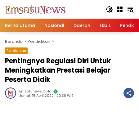
Langsung
ke
konten
Berita Utama
Nasional
Daerah
Ekbis
Pendidi
Beranda
Pendidikan
Pendidikan
Pentingnya Regulasi Diri Untuk
Meningkatkan Prestasi Belajar
Peserta Didik
Emsatunews.co.id
Jumat, 15 April 2022 | 20:38 WIB