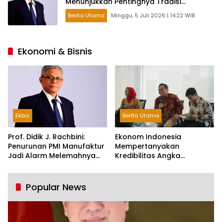
Menunjukkan Pentingnya Tradisi
Intelektual dalam Politik
Berita Utama
Minggu, 5 Juli 2026 | 14:22 WIB
Ekonomi & Bisnis
Ekbis
Berita Utama
Prof. Didik J. Rachbini:
Ekonom Indonesia
Penurunan PMI Manufaktur
Mempertanyakan
Jadi Alarm Melemahnya
Kredibilitas Angka
Industri Nasional
Pertumbuhan 5,61%:
Tumbuh Tapi Rapuh
Popular News