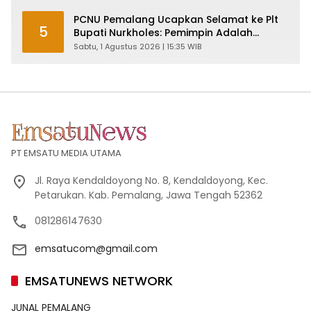
PCNU Pemalang Ucapkan Selamat ke Plt
5
Bupati Nurkholes: Pemimpin Adalah
Pelayan Rakyat!
Sabtu, 1 Agustus 2026 | 15:35 WIB
PT EMSATU MEDIA UTAMA
Jl. Raya Kendaldoyong No. 8, Kendaldoyong, Kec.
Petarukan. Kab. Pemalang, Jawa Tengah 52362
081286147630
emsatucom@gmail.com
EMSATUNEWS NETWORK
JUNAL PEMALANG