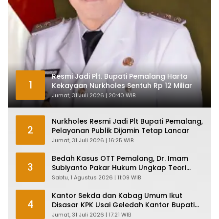
Resmi Jadi Plt. Bupati Pemalang Harta
1
Kekayaan Nurkholes Sentuh Rp 12 Miliar
Jumat, 31 Juli 2026 | 20:40 WIB
Nurkholes Resmi Jadi Plt Bupati Pemalang,
2
Pelayanan Publik Dijamin Tetap Lancar
Jumat, 31 Juli 2026 | 16:25 WIB
Bedah Kasus OTT Pemalang, Dr. Imam
3
Subiyanto Pakar Hukum Ungkap Teori
Penyertaan KPK
Sabtu, 1 Agustus 2026 | 11:09 WIB
Kantor Sekda dan Kabag Umum Ikut
4
Disasar KPK Usai Geledah Kantor Bupati
Pemalang
Jumat, 31 Juli 2026 | 17:21 WIB