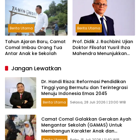
Berita Utama
Berita Utama
Tahun Ajaran Baru, Camat
Prof. Didik J. Rachbini: Ujian
Comal Imbau Orang Tua
Doktor Filsafat Yusril Ihza
Antar Anak ke Sekolah
Mahendra Menunjukkan
Pentingnya Tradisi
Intelektual dalam Politik
Jangan Lewatkan
Dr. Handi Risza: Reformasi Pendidikan
Tinggi yang Bermutu dan Terintegrasi
Menuju Indonesia Emas 2045
Berita Utama
Selasa, 28 Juli 2026 | 23:00 WIB
Camat Comal Galakkan Gerakan Ayah
Mengantar Sekolah (GAMAS) Untuk
Membangun Karakter Anak dan
Ketahanan Keluarga di Pemalang
Berita Utama
Rabu, 15 Juli 2026 | 11:40 WIB