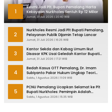
Resmi Jadi Plt. Bupati Pemalang Harta
1
Kekayaan Nurkholes Sentuh Rp 12 Miliar
Jumat, 31 Juli 2026 | 20:40 WIB
Nurkholes Resmi Jadi Plt Bupati Pemalang,
2
Pelayanan Publik Dijamin Tetap Lancar
Jumat, 31 Juli 2026 | 16:25 WIB
Kantor Sekda dan Kabag Umum Ikut
3
Disasar KPK Usai Geledah Kantor Bupati
Pemalang
Jumat, 31 Juli 2026 | 17:21 WIB
Bedah Kasus OTT Pemalang, Dr. Imam
4
Subiyanto Pakar Hukum Ungkap Teori
Penyertaan KPK
Sabtu, 1 Agustus 2026 | 11:09 WIB
PCNU Pemalang Ucapkan Selamat ke Plt
5
Bupati Nurkholes: Pemimpin Adalah
Pelayan Rakyat!
Sabtu, 1 Agustus 2026 | 15:35 WIB