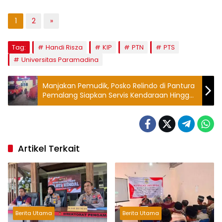
1
2
»
Tag:
Handi Risza
KIP
PTN
PTS
Universitas Paramadina
Manjakan Pemudik, Posko Relindo di Pantura
Pemalang Siapkan Servis Kendaraan Hingga
Ambulans Gratis
Artikel Terkait
Berita Utama
Berita Utama