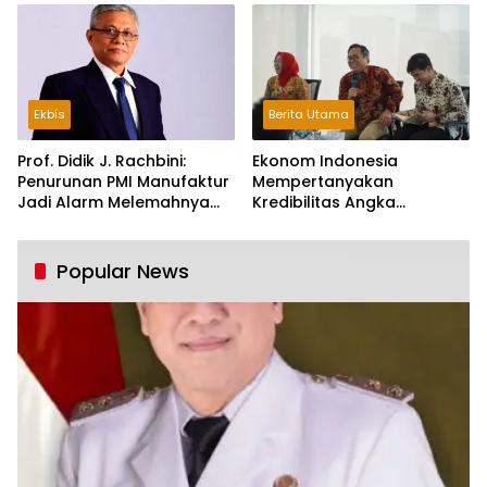
Ekbis
Berita Utama
Prof. Didik J. Rachbini:
Ekonom Indonesia
Penurunan PMI Manufaktur
Mempertanyakan
Jadi Alarm Melemahnya
Kredibilitas Angka
Industri Nasional
Pertumbuhan 5,61%:
Tumbuh Tapi Rapuh
Popular News