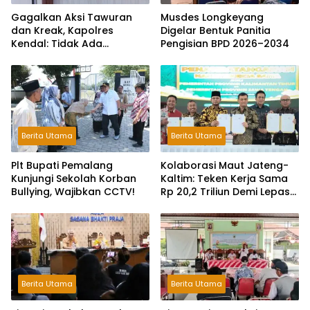
Gagalkan Aksi Tawuran
Musdes Longkeyang
dan Kreak, Kapolres
Digelar Bentuk Panitia
Kendal: Tidak Ada
Pengisian BPD 2026–2034
Toleransi dan Ruang Bagi
Pelaku Kejahatan Jalanan
Berita Utama
Berita Utama
Plt Bupati Pemalang
Kolaborasi Maut Jateng-
Kunjungi Sekolah Korban
Kaltim: Teken Kerja Sama
Bullying, Wajibkan CCTV!
Rp 20,2 Triliun Demi Lepas
dari Ketergantungan Pusat
Berita Utama
Berita Utama