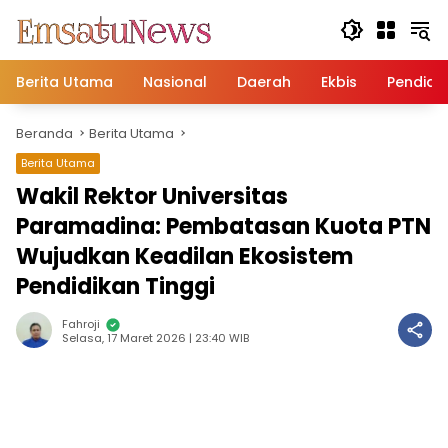
Langsung
ke
konten
Berita Utama
Nasional
Daerah
Ekbis
Pendidi
Beranda
Berita Utama
Berita Utama
Wakil Rektor Universitas
Paramadina: Pembatasan Kuota PTN
Wujudkan Keadilan Ekosistem
Pendidikan Tinggi
Fahroji
Selasa, 17 Maret 2026 | 23:40 WIB